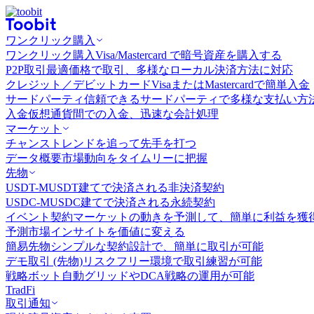
ワンクリック購入
ワンクリック購入
Visa/Mastercard で暗号資産を購入する
P2P取引
最適価格で取引、多様なローカル決済方法に対応
クレジット／デビットカード
VisaまたはMastercardで簡単入金
サードパーティ
信頼できるサードパーティで多様な支払い方
入金
仮想通貨間での入金、迅速な会計処理
マーケット
チャンス
トレンドを追って先手を打つ
データ概要
市場動向をタイムリーに把握
先物
USDT-M
USDT建てで決済される非決済契約
USDC-M
USDC建てで決済される永続契約
イベント契約
マーケットの動きを予測して、簡単に利益を獲
予測市場
インサイトを価値に変える
簡易先物
シンプルな契約設計で、簡単に取引が可能
デモ取引 (先物)
リスクフリー環境で取引練習が可能
戦略ボット
自動グリッドやDCA戦略の運用が可能
TradFi
取引通知