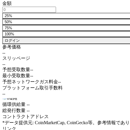
金額
25%
50%
75%
100%
ログイン
参考価格
--
スリッページ
--
予想受取数量
--
最小受取数量
--
予想ネットワークガス料金
--
プラットフォーム取引手数料
--
循環供給量
--
総発行数量
--
コントラクトアドレス
*データ提供元: CoinMarketCap, CoinGecko等。参
リンク