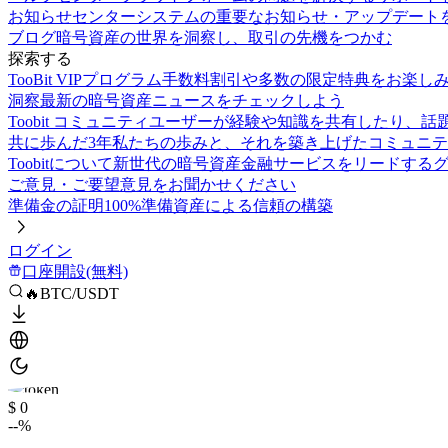
お知らせセンター
システムの重要なお知らせ・アップデート
ブログ
暗号資産の世界を洞察し、取引の先機をつかむ
探索する
TooBit VIPプログラム
手数料割引や多数の限定特典をお楽し
洞察
最新の暗号資産ニュースをチェックしよう
Toobit コミュニティ
ユーザーが経験や知識を共有したり、話
共に歩んだ3年
私たちの歩みと、それを築き上げたコミュニテ
Toobitについて
新世代の暗号資産金融サービスをリードする
ご意見・ご要望
意見をお聞かせください
準備金の証明
100%準備資産による信頼の構築
ログイン
口座開設(無料)
🔥BTC/USDT
$ 0
--%