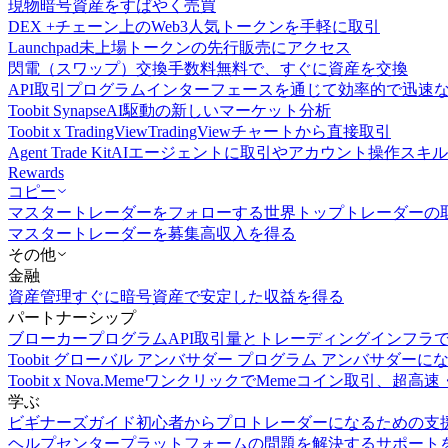
現物
暗号資産をすばやく売買
DEX +
チェーン上のWeb3人気トークンを手軽に取引
Launchpad
未上場トークンの先行販売にアクセス
閃電（スワップ）交換
手数料無料で、すぐに資産を交換
API取引
プログラムインターフェースを通じて効率的で迅速
Toobit Synapse
AI駆動の新しいマーケット分析
Toobit x TradingView
TradingViewチャートから直接取引
Agent Trade Kit
AIエージェントに取引やアカウント操作スキ
Rewards
コピー
マスタートレーダーをフォローする
世界トップトレーダーの
マスタートレーダーを募集
高収入を得る
その他
金融
資産管理
すぐに暗号資産で安定した収益を得る
パートナーシップ
ブローカープログラム
API取引量とトレーディングインフラ
Toobit グローバル アンバサダー プログラム
アンバサダーに
Toobit x Nova.Meme
ワンクリックでMemeコイン取引、超高速
学ぶ
ビギナーズガイド
初心者からプロトレーダーになるための支
ヘルプセンター
プラットフォームの問題を解決するサポート