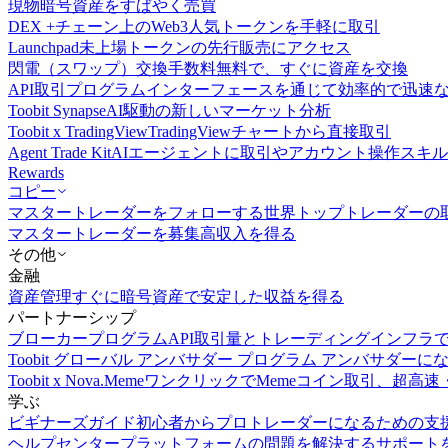
現物
暗号資産をすばやく売買
DEX +
チェーン上のWeb3人気トークンを手軽に取引
Launchpad
未上場トークンの先行販売にアクセス
閃電（スワップ）交換
手数料無料で、すぐに資産を交換
API取引
プログラムインターフェースを通じて効率的で迅速
Toobit Synapse
AI駆動の新しいマーケット分析
Toobit x TradingView
TradingViewチャートから直接取引
Agent Trade Kit
AIエージェントに取引やアカウント操作スキ
Rewards
コピー
マスタートレーダーをフォローする
世界トップトレーダーの
マスタートレーダーを募集
高収入を得る
その他
金融
資産管理
すぐに暗号資産で安定した収益を得る
パートナーシップ
ブローカープログラム
API取引量とトレーディングインフラ
Toobit グローバル アンバサダー プログラム
アンバサダーに
Toobit x Nova.Meme
ワンクリックでMemeコイン取引、超高速
学ぶ
ビギナーズガイド
初心者からプロトレーダーになるための支
ヘルプセンター
プラットフォームの問題を解決するサポート