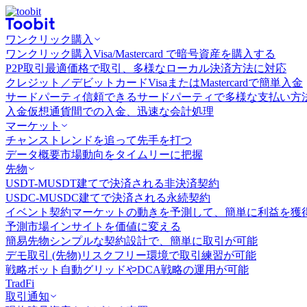
ワンクリック購入
ワンクリック購入
Visa/Mastercard で暗号資産を購入する
P2P取引
最適価格で取引、多様なローカル決済方法に対応
クレジット／デビットカード
VisaまたはMastercardで簡単入金
サードパーティ
信頼できるサードパーティで多様な支払い方
入金
仮想通貨間での入金、迅速な会計処理
マーケット
チャンス
トレンドを追って先手を打つ
データ概要
市場動向をタイムリーに把握
先物
USDT-M
USDT建てで決済される非決済契約
USDC-M
USDC建てで決済される永続契約
イベント契約
マーケットの動きを予測して、簡単に利益を獲
予測市場
インサイトを価値に変える
簡易先物
シンプルな契約設計で、簡単に取引が可能
デモ取引 (先物)
リスクフリー環境で取引練習が可能
戦略ボット
自動グリッドやDCA戦略の運用が可能
TradFi
取引通知