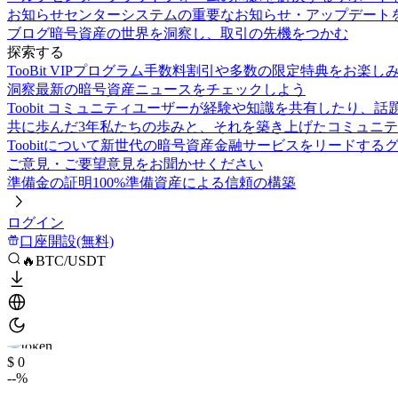
お知らせセンター
システムの重要なお知らせ・アップデート
ブログ
暗号資産の世界を洞察し、取引の先機をつかむ
探索する
TooBit VIPプログラム
手数料割引や多数の限定特典をお楽し
洞察
最新の暗号資産ニュースをチェックしよう
Toobit コミュニティ
ユーザーが経験や知識を共有したり、話
共に歩んだ3年
私たちの歩みと、それを築き上げたコミュニテ
Toobitについて
新世代の暗号資産金融サービスをリードする
ご意見・ご要望
意見をお聞かせください
準備金の証明
100%準備資産による信頼の構築
ログイン
口座開設(無料)
🔥BTC/USDT
$ 0
--%