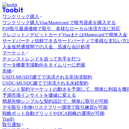
ワンクリック購入
ワンクリック購入
Visa/Mastercard で暗号資産を購入する
P2P取引
最適価格で取引、多様なローカル決済方法に対応
クレジット／デビットカード
VisaまたはMastercardで簡単入金
サードパーティ
信頼できるサードパーティで多様な支払い方
入金
仮想通貨間での入金、迅速な会計処理
マーケット
チャンス
トレンドを追って先手を打つ
データ概要
市場動向をタイムリーに把握
先物
USDT-M
USDT建てで決済される非決済契約
USDC-M
USDC建てで決済される永続契約
イベント契約
マーケットの動きを予測して、簡単に利益を獲
予測市場
インサイトを価値に変える
簡易先物
シンプルな契約設計で、簡単に取引が可能
デモ取引 (先物)
リスクフリー環境で取引練習が可能
戦略ボット
自動グリッドやDCA戦略の運用が可能
TradFi
取引通知