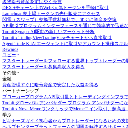
現物
暗号資産をすばやく売買
DEX +
チェーン上のWeb3人気トークンを手軽に取引
Launchpad
未上場トークンの先行販売にアクセス
閃電（スワップ）交換
手数料無料で、すぐに資産を交換
API取引
プログラムインターフェースを通じて効率的で迅速
Toobit Synapse
AI駆動の新しいマーケット分析
Toobit x TradingView
TradingViewチャートから直接取引
Agent Trade Kit
AIエージェントに取引やアカウント操作スキ
Rewards
コピー
マスタートレーダーをフォローする
世界トップトレーダーの
マスタートレーダーを募集
高収入を得る
その他
金融
資産管理
すぐに暗号資産で安定した収益を得る
パートナーシップ
ブローカープログラム
API取引量とトレーディングインフラ
Toobit グローバル アンバサダー プログラム
アンバサダーに
Toobit x Nova.Meme
ワンクリックでMemeコイン取引、超高速
学ぶ
ビギナーズガイド
初心者からプロトレーダーになるための支
ヘルプセンター
プラットフォームの問題を解決するサポート