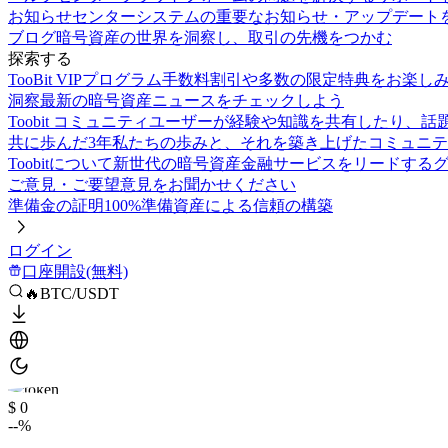
お知らせセンター
システムの重要なお知らせ・アップデート
ブログ
暗号資産の世界を洞察し、取引の先機をつかむ
探索する
TooBit VIPプログラム
手数料割引や多数の限定特典をお楽し
洞察
最新の暗号資産ニュースをチェックしよう
Toobit コミュニティ
ユーザーが経験や知識を共有したり、話
共に歩んだ3年
私たちの歩みと、それを築き上げたコミュニテ
Toobitについて
新世代の暗号資産金融サービスをリードする
ご意見・ご要望
意見をお聞かせください
準備金の証明
100%準備資産による信頼の構築
ログイン
口座開設(無料)
🔥BTC/USDT
$ 0
--%