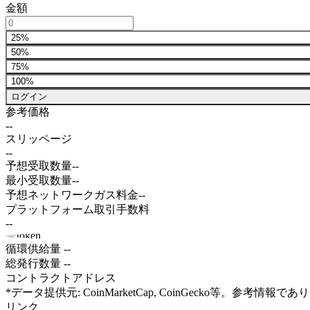
金額
25%
50%
75%
100%
ログイン
参考価格
--
スリッページ
--
予想受取数量
--
最小受取数量
--
予想ネットワークガス料金
--
プラットフォーム取引手数料
--
循環供給量
--
総発行数量
--
コントラクトアドレス
*データ提供元: CoinMarketCap, CoinGecko等。参
リンク