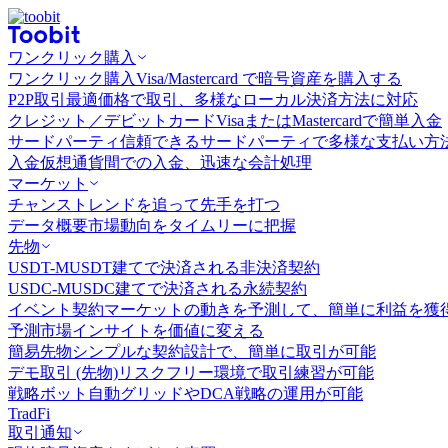
ワンクリック購入
ワンクリック購入
Visa/Mastercard で暗号資産を購入する
P2P取引
最適価格で取引、多様なローカル決済方法に対応
クレジット／デビットカード
VisaまたはMastercardで簡単入金
サードパーティ
信頼できるサードパーティで多様な支払い方
入金
仮想通貨間での入金、迅速な会計処理
マーケット
チャンス
トレンドを追って先手を打つ
データ概要
市場動向をタイムリーに把握
先物
USDT-M
USDT建てで決済される非決済契約
USDC-M
USDC建てで決済される永続契約
イベント契約
マーケットの動きを予測して、簡単に利益を獲
予測市場
インサイトを価値に変える
簡易先物
シンプルな契約設計で、簡単に取引が可能
デモ取引 (先物)
リスクフリー環境で取引練習が可能
戦略ボット
自動グリッドやDCA戦略の運用が可能
TradFi
取引通知