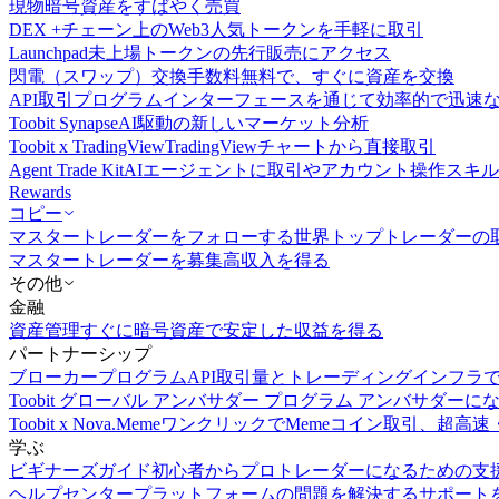
現物
暗号資産をすばやく売買
DEX +
チェーン上のWeb3人気トークンを手軽に取引
Launchpad
未上場トークンの先行販売にアクセス
閃電（スワップ）交換
手数料無料で、すぐに資産を交換
API取引
プログラムインターフェースを通じて効率的で迅速
Toobit Synapse
AI駆動の新しいマーケット分析
Toobit x TradingView
TradingViewチャートから直接取引
Agent Trade Kit
AIエージェントに取引やアカウント操作スキ
Rewards
コピー
マスタートレーダーをフォローする
世界トップトレーダーの
マスタートレーダーを募集
高収入を得る
その他
金融
資産管理
すぐに暗号資産で安定した収益を得る
パートナーシップ
ブローカープログラム
API取引量とトレーディングインフラ
Toobit グローバル アンバサダー プログラム
アンバサダーに
Toobit x Nova.Meme
ワンクリックでMemeコイン取引、超高速
学ぶ
ビギナーズガイド
初心者からプロトレーダーになるための支
ヘルプセンター
プラットフォームの問題を解決するサポート