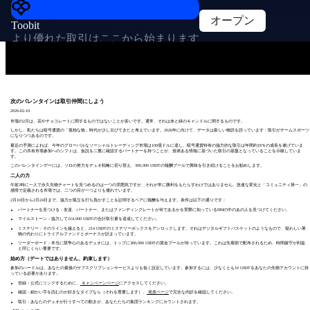
オープン
Toobit
より優れた取引はここから始まります
次のバレンタインは取引仲間にしよう
2026-02-10
市場の2月は、花やチョコレートに関するものではないことが多いです。通常、それは赤と緑のキャンドルに関するものです。
しかし、私たちは暗号通貨の「孤独な狼」時代が少し古びてきたと考えています。2026年に向けて、データは新しい物語を語っています：取引がチームスポーツ
になりつつあるのです。
最近の予測によれば、今年のグローバルなソーシャルトレーディング市場は100億ドルに達し、暗号通貨特有の協力的な取引は年間約18％の成長を遂げていま
す。この共有市場参加へのシフトは、仮説を二重に確認するパートナーを持つことが、規律ある情報に基づいた取引の基盤となっていることを示唆していま
す。
このバレンタインデーには、ソロの努力をデュオ戦略に切り替え、300,000 USDTの報酬プールで興味を引き続けることをお勧めします。
二人の力
午前2時に一人で永久先物チャートを見つめるのは一つの雰囲気ですが、それが常に勝利をもたらすわけではありません。急速な変化と「コミュニティ第一」の
感情で定義される市場では、二つの目が一つよりも優れています。
2月10日から2月24日まで、協力が孤立を打ち負かすことを証明するペアに報酬を与えます。条件は以下の通りです：
パートナーを見つける：友達、パートナー、またはファンディングレートが何であるかを実際に知っているDMの中のあの人を見つけてください。
マイルストーン：協力して214,000 USDTの合計取引量を達成してください。
ミステリー：そのラインを越えると、214 USDTのミステリーボックスをアンロックします。それはデジタルギフトバスケットのようなもので、疑わしい果
物の代わりにトライアルファンドとボーナスが詰まっています。
リーダーボード：本当に競争心のあるデュオには、トップに300,000 USDTの賞金プールが待っています。これは先着順で配布されるため、時間厳守が利益
と同じくらい重要です。
始め方（デートではありません、約束します）
参加のハードルは、あなたの最後のサブスクリプションサービスよりも低く設定しています。参加するには、少なくとも10 USDTをあなたの先物アカウントに持
っている必要があります。
登録：公式にリンクするために、
キャンペーンページ
にアクセスしてください。
確認：細かい字を読むのが好きなタイプなら（それを尊重します）、
発表ページ
で完全な内訳を確認してください。
取引：あなたのデュオが行うすべての動きが、あなたたちの集団ランキングにカウントされます。