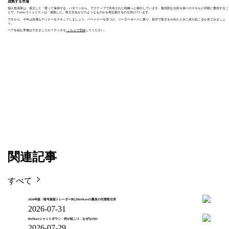
成熟する市場
個人投資家は、孤立した「買って保持する」パターンから、アクティブで共有された戦略へと移行しています。集団的な分析を個々のスキルと同様に重視するこ
とで、Toobitコミュニティは「成熟した」取引文化がどのようなものかを再定義するのを助けています。
ですから、今年は高価なディナーをスキップしましょう。パートナーを見つけ、リーダーボードに乗り、真空で取引をやめたときに何が起こるか見てみましょ
う。
ペアを組む準備はできましたか？デュオを
こちらで登録
してください。
関連記事
すべて
2026年版：暗号資産トレーダー向けBitMartの最良の代替取引所
2026-07-31
BitMartシャットダウン：何が起こり、なぜなのか
2026-07-29