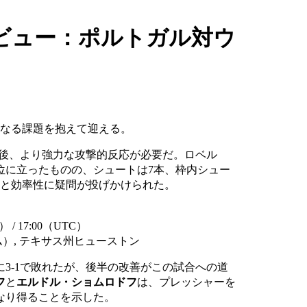
ビュー：ポルトガル対ウ
異なる課題を抱えて迎える。
け後、より強力な攻撃的反応が必要だ。ロベル
位に立ったものの、シュートは7本、枠内シュー
きと効率性に疑問が投げかけられた。
 / 17:00（UTC）
）, テキサス州ヒューストン
3-1で敗れたが、後半の改善がこの試合への道
フ
と
エルドル・ショムロドフ
は、プレッシャーを
なり得ることを示した。