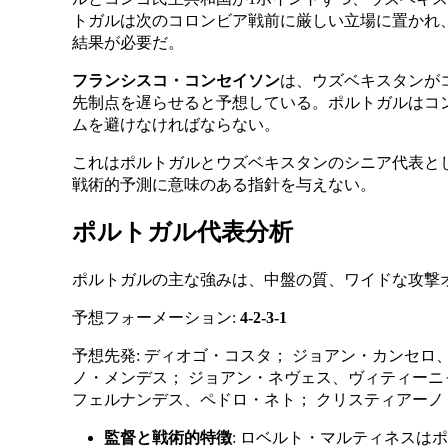
トガルは次のコロンビア戦前に厳しい立場に置かれ
結果が必要だ。
フランシスコ・コンセイソン
は、ウズベキスタンが
先制点を遅らせると予想している。ポルトガルはコ
ムを避けなければならない。
これはポルトガルとウズベキスタンのシニア代表と
戦術的予測に意味のある指針を与えない。
ポルトガル代表分析
ポルトガルの主な強みは、中盤の質、ワイドな攻撃
予想フォーメーション:
4-2-3-1
予想先発: ディオゴ・コスタ； ジョアン・カンセ
ノ・メンデス； ジョアン・ネヴェス、ヴィティーニ
フェルナンデス、ペドロ・ネト； クリスティアーノ
監督と戦術的特徴
: ロベルト・マルティネスは