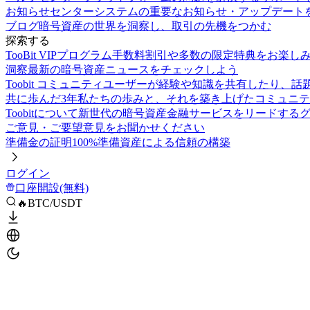
お知らせセンター
システムの重要なお知らせ・アップデート
ブログ
暗号資産の世界を洞察し、取引の先機をつかむ
探索する
TooBit VIPプログラム
手数料割引や多数の限定特典をお楽し
洞察
最新の暗号資産ニュースをチェックしよう
Toobit コミュニティ
ユーザーが経験や知識を共有したり、話
共に歩んだ3年
私たちの歩みと、それを築き上げたコミュニテ
Toobitについて
新世代の暗号資産金融サービスをリードする
ご意見・ご要望
意見をお聞かせください
準備金の証明
100%準備資産による信頼の構築
ログイン
口座開設(無料)
🔥BTC/USDT