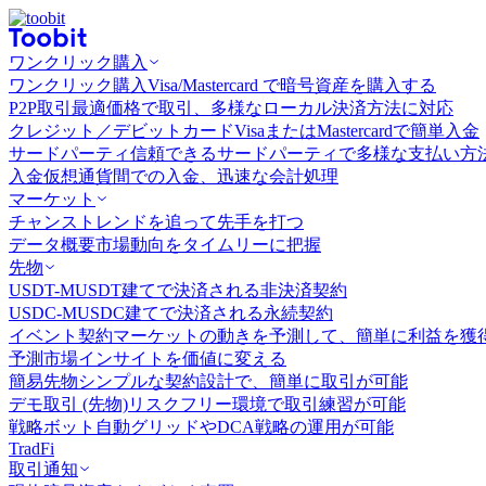
ワンクリック購入
ワンクリック購入
Visa/Mastercard で暗号資産を購入する
P2P取引
最適価格で取引、多様なローカル決済方法に対応
クレジット／デビットカード
VisaまたはMastercardで簡単入金
サードパーティ
信頼できるサードパーティで多様な支払い方
入金
仮想通貨間での入金、迅速な会計処理
マーケット
チャンス
トレンドを追って先手を打つ
データ概要
市場動向をタイムリーに把握
先物
USDT-M
USDT建てで決済される非決済契約
USDC-M
USDC建てで決済される永続契約
イベント契約
マーケットの動きを予測して、簡単に利益を獲
予測市場
インサイトを価値に変える
簡易先物
シンプルな契約設計で、簡単に取引が可能
デモ取引 (先物)
リスクフリー環境で取引練習が可能
戦略ボット
自動グリッドやDCA戦略の運用が可能
TradFi
取引通知