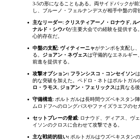
3-5の形になることもある。両サイドバックが
し、ブルーノ・フェルナンデスが相手中盤の背
主なリーダー
:
クリスティアーノ・ロナウド
,
ル
ナルド・シウバ
が主要大会での経験を提供する
心的存在だ。
中盤の支配
:
ヴィティーニャ
がテンポを支配し、
る。
ジョアン・ネヴェス
は守備的なエネルギー
前進を提供する。
攻撃オプション:
フランシスコ・コンセイソン
的な突破を加えた。ペドロ・ネトはポルトガル
ロ・ラモス
,
ジョアン・フェリックス
は異なる後
守備構造
: ポルトガルは長時間ウズベキスタン
ムロドフへのロングパスやファイズラエフのセ
セットプレーの脅威
: ロナウド、ディアス、ヴ
イソンのクロスに合わせて攻撃できる。
主な戦術的狙い:
ポルトガルはウズベキスタンの