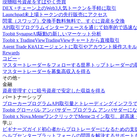
現物
暗号資産をすばやく売買
DEX +
チェーン上のWeb3人気トークンを手軽に取引
Launchpad
未上場トークンの先行販売にアクセス
閃電（スワップ）交換
手数料無料で、すぐに資産を交換
API取引
プログラムインターフェースを通じて効率的で迅速
Toobit Synapse
AI駆動の新しいマーケット分析
Toobit x TradingView
TradingViewチャートから直接取引
Agent Trade Kit
AIエージェントに取引やアカウント操作スキ
Rewards
コピー
マスタートレーダーをフォローする
世界トップトレーダーの
マスタートレーダーを募集
高収入を得る
その他
金融
資産管理
すぐに暗号資産で安定した収益を得る
パートナーシップ
ブローカープログラム
API取引量とトレーディングインフラ
Toobit グローバル アンバサダー プログラム
アンバサダーに
Toobit x Nova.Meme
ワンクリックでMemeコイン取引、超高速
学ぶ
ビギナーズガイド
初心者からプロトレーダーになるための支
ヘルプセンター
プラットフォームの問題を解決するサポート