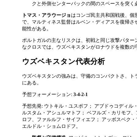
クと外側センターバックの間のスペースを突く
トマス・アラウージョ
はコンゴ民主共和国戦後、個
で、マルティネス監督はルベン・ディアスを復帰さ
能性がある。
ポルトガルの主なリスクは、初戦と同じ攻撃パター
なクロスでは、ウズベキスタンがロナウドを複数の
ウズベキスタン代表分析
ウズベキスタンの強みは、守備のコンパクトさ、ト
にある。
予想フォーメーション:
3-4-2-1
予想先発: ウトキル・ユスポフ； アブドゥコディ
ルスタム・アシュルマトフ； ベフルズ・カリモフ
ロフ、ファルルフ・サイフィエフ； アッボスベク
エルドル・ショムロドフ。