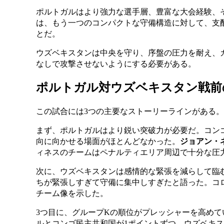
ポルトガルはより強力な選手層、豊富な大会経験、
は、もう一つのコンパクトな守備構造に対して、支
とだ。
ウズベキスタンは中央を守り、序盤の圧力を耐え、
なしで攻撃させないようにする必要がある。
ポルトガル対ウズベキスタン戦前
この試合には3つの主要なストーリーラインがある。
まず、ポルトガルはより鋭い突破力が必要だ。コン
向に向かせる場面がほとんどなかった。
ジョアン・
ィネスのチームはペナルティエリア周辺で十分な圧
次に、ウズベキスタンは感情的な緊張を減らして臨
ちが緊張しすぎて守備に集中しすぎたと語った。コ
チーム像を示した。
3つ目に、グループKの順位がプレッシャーを高めて
ルとコンゴ民主共和国が1ポイントずつ、ウズベキス