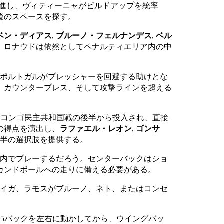
前進し、ヴィティーニャがビルドアップを統率
後のスペースを探す。
ベン・ディアス
,
ブルーノ・フェルナンデス
,
ベル
。ロナウドは依然としてペナルティエリア内の中
ポルトガルがプレッシャーを回避する助けとな
、カウンタープレス、そして攻撃ラインを超える
はコンゴ民主共和国戦の後半から投入され、直接
の得点を演出し、
ラファエル・レオン
,
ゴンサ
半の選択肢を提供する。
陣内でプレーするだろう。センターバックはショ
カンドボールへの走りに備える必要がある。
ェイガ、ラモスがブルーノ、ネト、またはコンセ
5バックを左右に動かしてから、ウイングバッ