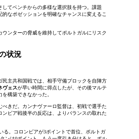
そしてベンチからの多様な選択肢を持つ。課題
配的なポゼッションを明確なチャンスに変えるこ
カウンターの脅威を維持してポルトガルにリスク
の状況
ゴ民主共和国戦では、相手守備ブロックを自陣方
ネヴェス
が早い時間に得点したが、その後マルテ
力を構築できなかった。
むべきだ。カンナヴァーロ監督は、初戦で選手た
ロンビア戦後半の反応は、よりバランスの取れた
いる。コロンビアが3ポイントで首位、ポルトガ
タンは0ポイント。もう一度引き分けると、ポル