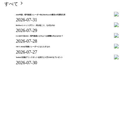
すべて
2026年版：暗号資産トレーダー向けBitMartの最良の代替取引所
2026-07-31
BitMartシャットダウン：何が起こり、なぜなのか
2026-07-29
CLARITY法2026：暗号資産にどのような影響を与えるのか？
2026-07-28
TIFT 2026が先物トレーダーにもたらすもの
2026-07-27
Toobitの先物グリッドボットを試すと15万USDTをプレゼント
2026-07-30