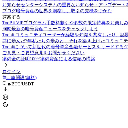
お知らせセンター
システムの重要なお知らせ・アップデート
ブログ
暗号資産の世界を洞察し、取引の先機をつかむ
探索する
TooBit VIPプログラム
手数料割引や多数の限定特典をお楽し
洞察
最新の暗号資産ニュースをチェックしよう
Toobit コミュニティ
ユーザーが経験や知識を共有したり、話
共に歩んだ3年
私たちの歩みと、それを築き上げたコミュニテ
Toobitについて
新世代の暗号資産金融サービスをリードする
ご意見・ご要望
意見をお聞かせください
準備金の証明
100%準備資産による信頼の構築
ログイン
口座開設(無料)
🔥BTC/USDT