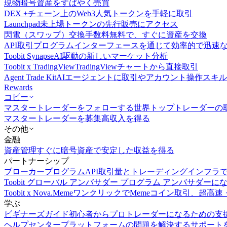
現物
暗号資産をすばやく売買
DEX +
チェーン上のWeb3人気トークンを手軽に取引
Launchpad
未上場トークンの先行販売にアクセス
閃電（スワップ）交換
手数料無料で、すぐに資産を交換
API取引
プログラムインターフェースを通じて効率的で迅速
Toobit Synapse
AI駆動の新しいマーケット分析
Toobit x TradingView
TradingViewチャートから直接取引
Agent Trade Kit
AIエージェントに取引やアカウント操作スキ
Rewards
コピー
マスタートレーダーをフォローする
世界トップトレーダーの
マスタートレーダーを募集
高収入を得る
その他
金融
資産管理
すぐに暗号資産で安定した収益を得る
パートナーシップ
ブローカープログラム
API取引量とトレーディングインフラ
Toobit グローバル アンバサダー プログラム
アンバサダーに
Toobit x Nova.Meme
ワンクリックでMemeコイン取引、超高速
学ぶ
ビギナーズガイド
初心者からプロトレーダーになるための支
ヘルプセンター
プラットフォームの問題を解決するサポート