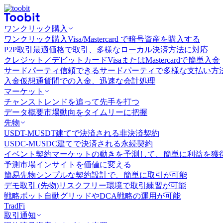
ワンクリック購入
ワンクリック購入
Visa/Mastercard で暗号資産を購入する
P2P取引
最適価格で取引、多様なローカル決済方法に対応
クレジット／デビットカード
VisaまたはMastercardで簡単入金
サードパーティ
信頼できるサードパーティで多様な支払い方
入金
仮想通貨間での入金、迅速な会計処理
マーケット
チャンス
トレンドを追って先手を打つ
データ概要
市場動向をタイムリーに把握
先物
USDT-M
USDT建てで決済される非決済契約
USDC-M
USDC建てで決済される永続契約
イベント契約
マーケットの動きを予測して、簡単に利益を獲
予測市場
インサイトを価値に変える
簡易先物
シンプルな契約設計で、簡単に取引が可能
デモ取引 (先物)
リスクフリー環境で取引練習が可能
戦略ボット
自動グリッドやDCA戦略の運用が可能
TradFi
取引通知