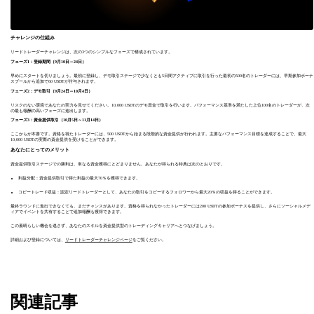
チャレンジの仕組み
リードトレーダーチャレンジは、次の3つのシンプルなフェーズで構成されています。
フェーズ1：登録期間（9月10日～24日）
早めにスタートを切りましょう。最初に登録し、デモ取引ステージで少なくとも5日間アクティブに取引を行った最初の500名のトレーダーには、早期参加ボーナ
スプールから追加で60 USDTが付与されます。
フェーズ2：デモ取引（9月24日～10月4日）
リスクのない環境であなたの実力を見せてください。10,000 USDTのデモ資金で取引を行います。パフォーマンス基準を満たした上位100名のトレーダーが、次
の最も報酬の高いフェーズに進出します。
フェーズ3：資金提供取引（10月5日～11月14日）
ここからが本番です。資格を得たトレーダーには、500 USDTから始まる段階的な資金提供が行われます。主要なパフォーマンス目標を達成することで、最大
10,000 USDTの実際の資金提供を受けることができます。
あなたにとってのメリット
資金提供取引ステージでの勝利は、単なる資金獲得にとどまりません。あなたが得られる特典は次のとおりです。
利益分配：資金提供取引で得た利益の最大70％を獲得できます。
コピートレード収益：認定リードトレーダーとして、あなたの取引をコピーするフォロワーから最大20％の収益を得ることができます。
最終ラウンドに進出できなくても、まだチャンスがあります。資格を得られなかったトレーダーには200 USDTの参加ボーナスを提供し、さらにソーシャルメデ
ィアでイベントを共有することで追加報酬も獲得できます。
この素晴らしい機会を逃さず、あなたのスキルを資金提供型のトレーディングキャリアへとつなげましょう。
詳細および登録については、
リードトレーダーチャレンジページ
をご覧ください。
関連記事