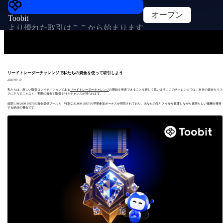
オープン
Toobit
より優れた取引はここから始まります
リードトレーダーチャレンジで私たちの資金を使って取引しよう
2025-09-10
私たちは、新しい取引コンペティションである
リードトレーダーチャレンジ
の開始を発表できることを嬉しく思います。このチャレンジでは、自分の資金をリス
クにさらすことなく、実際の資金で取引を行うチャンスが得られます。
総額1,000,000 USDTの資金提供プールと、特別な30,000 USDTの早期参加ボーナスが用意されており、あなたの取引スキルを披露しながら素晴らしい報酬を獲得
する絶好の機会です。