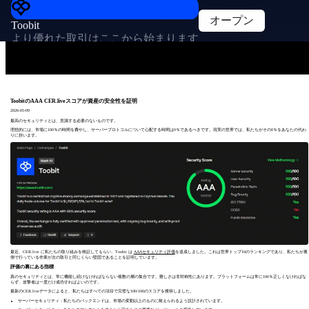
オープン
Toobit
より優れた取引はここから始まります
ToobitのAAA CER.liveスコアが資産の安全性を証明
2026-05-09
最高のセキュリティとは、意識する必要のないものです。
理想的には、市場に100％の時間を費やし、サーバープロトコルについて心配する時間は0％であるべきです。現実の世界では、私たちがその0％をあなたの代わ
りに担います。
最近、CER.live に私たちの取り組みを検証してもらい、Toobit は
AAAセキュリティ評価
を達成しました。
これは世界トップ10のランキングであり、私たちが裏
側で行っている作業が次の取引と同じくらい堅固であることを証明しています。
評価の裏にある指標
真のセキュリティとは、常に機能し続けなければならない複数の層の集合です。難しさは非対称性にあります。プラットフォームは常に100％正しくなければな
らず、攻撃者は一度だけ成功すればよいのです。
最新のCER.liveデータによると、私たちはすべての項目で完璧な100/100のスコアを獲得しました。
サーバーセキュリティ：私たちのバックエンドは、市場の変動以上のものに耐えられるよう設計されています。