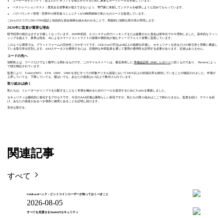
ユーザーセキュリティ：あなたのアカウントを他人から守るために重要なガードレールを実装しています。
ペネトレーションテスト：悪意ある攻撃者が侵入できないよう、専門家に依頼してシステムを破壊しようと試みてもらっています。
バグバウンティ管理：世界中の研究者コミュニティが24時間体制で私たちのコードを監視しています。
これらのスコアにISO 27001認証と包括的な資金保険を組み合わせることで、客観的に強靭な取引所が実現します。
2026年に監査が重要な理由
暗号犯罪の統計はますます厳しくなっています。2026年初頭、エコシステム内でハッキングまたは盗難された資金は前年比で31％増加しました。基本的なフィッ
シングを超えて、業界は現在、AIによるスマートコントラクトの探索や標的化が進むディープフェイク攻撃に直面しています。
このような環境では、プラットフォームの完全性こそがすべてです。CER.liveの手法は18以上の指標を評価し、セキュリティを語るだけの取引所と実際に構築し
ている取引所を区別します。AAAステータスを獲得するには、定期的な外部監査を通じて運用の透明性を証明する必要があります。近道はありません。
コードの先へ
強靭性とは、コードだけでなく数学にも関わるものです。このマイルストーンは、最近発表した
準備金証明（PoR）レポート
に続くものであり、
Hacken
によっ
て独立検証されています。
監査により、ToobitがBTC、ETH、USDT、USDCを含むすべての対象デジタル資産において100％以上の担保比率を維持していることが確認されました。市場が
上昇していても、下降していても、横ばいでも、あなたの資産は1:1以上で裏付けられています。
取り組みは続く
私たちは、トレーダーがインフラを心配することなく市場を極めるためのツールを提供するためにToobitを構築しました。
セキュリティは継続的に進化するプロセスです。今日のAAA評価は素晴らしい節目ですが、私たちの取り組みはここで終わりません。監査を続け、テストを続
け、あなたの資産があるべき場所に確実にあることを証明し続けます。
安全な取引を。
関連記事
すべて
Coldcardハック：ビットコインユーザーが知っておくべきこと
2026-08-05
すべてを見渡せるToobitのセキュリティ