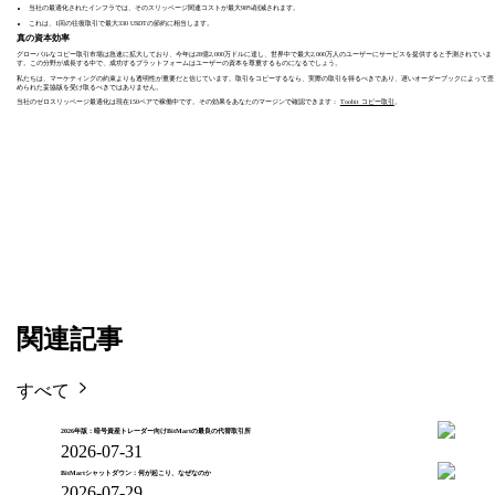
当社の最適化されたインフラでは、そのスリッページ関連コストが最大98%削減されます。
これは、1回の往復取引で最大330 USDTの節約に相当します。
真の資本効率
グローバルなコピー取引市場は急速に拡大しており、今年は28億2,000万ドルに達し、世界中で最大2,000万人のユーザーにサービスを提供すると予測されていま
す。この分野が成長する中で、成功するプラットフォームはユーザーの資本を尊重するものになるでしょう。
私たちは、マーケティングの約束よりも透明性が重要だと信じています。取引をコピーするなら、実際の取引を得るべきであり、遅いオーダーブックによって歪
められた妥協版を受け取るべきではありません。
当社のゼロスリッページ最適化は現在150ペアで稼働中です。その効果をあなたのマージンで確認できます：
Toobit コピー取引
。
関連記事
すべて
2026年版：暗号資産トレーダー向けBitMartの最良の代替取引所
2026-07-31
BitMartシャットダウン：何が起こり、なぜなのか
2026-07-29