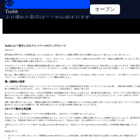
オープン
Toobit
より優れた取引はここから始まります
Toobitコピー取引とゼロスリッページのアップグレード
2026-06-12
暗号資産の世界で少しでも時間を過ごしたことがあるなら、表示されている価格が実際に得られる価格とはほとんど一致しないことをご存じでしょう。
完璧な実績を持つリードトレーダーを見つけ、「コピー」をクリックし、ポジションが次々と反映されるのを見守ります。理論上は戦略が勝っているように見え
ますが、実際の損益計算書では数字が合わないことがあります。
それがスリッページです。期待値と最終約定価格の間に生じる静かなギャップ。正式な手数料ではありませんが、資本を同じように削っていきます。市場が急変
したり流動性が薄くなったりすると、リードトレーダーがポジションを開いてからあなたの口座がそれを複製するまでのわずかな遅延が、エントリー価格のずれ
を引き起こすことがあります。
私たちは、優れた戦略をフォローしようとするだけでトレーダーが余分なコストを支払うべきではないと考えています。だからこそ、コピー取引インフラをアッ
プグレードし、150の取引ペアにわたってゼロスリッページ機能を拡張しました。
薄い流動性の現実
スリッページは一様ではありません。ビットコインやイーサリアムのような大型銘柄を取引する場合、オーダーブックは十分に厚く、大量の取引を吸収しても価
格への影響はほとんどありません。しかし、小型のアルトコインに焦点を移すと、状況は一変します。
オーダーブックが分断されていると、わずかな市場変動でも約定価格が大きくずれることがあります。他の取引所と比較すると、ボラティリティの高い資産では
隠れたコストが1.7%にも跳ね上がることは珍しくありません。プロのポートフォリオを忠実にミラーリングしようとする人にとって、スタート時点で1.7%の不
利があると、一貫した成果を出すのはほぼ不可能です。
実際、最近の取引データによると、累積的な価格のずれが標準的なトレンド戦略の総リターンの20%以上を静かに食いつぶすことがあります。チャート上では利
益が出ているように見える戦略でも、悪い約定が重なるとリテール口座では簡単に損失に転じてしまうのです。
150ペアで数式を再定義
私たちは、こうした摩擦点がトレーダーに与える影響を分析し、注文のギャップを排除することにしました。
注文のルーティングとマッチングの仕組みを再構築することで、コピートレーダーが意図した価格で正確にポジションを複製できるようにしました。他の取引所
と比較しても、市場全体で共有されている取引ペアの約3分の2において、当社はより低い、または同等のスリッページコストを実現しています。
小型アルトコインでスリッページ率が1.7%に跳ね上がるのを見守る代わりに、当社のトレーダーは0.03%から0.05%の安定した予測可能な価格を体験していま
す。
具体的に言うと：
ボラティリティの高いアルトコインで標準的な10,000 USDTのポジションを取る場合、他の場所で悪い約定をすると数百ドルを静かに失う可能性がありま
す。