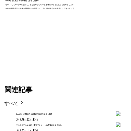
プロのように取引する準備はできましたか？
ログインしてAPIキーを接続し、あなたがなりつつある機関のように取引を始めましょう。
Toobitは暗号取引の未来が展開される場所です。次に何があるかを発見しに行きましょう。
関連記事
すべて
TradFi、お気に入りの株がUSDTと出会う場所
2026-02-06
マルチモデルAIコピー取引でチャートの不安にさようなら
2025-12-09