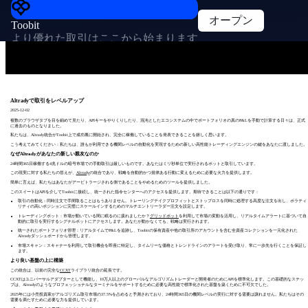
オープン
Toobit
より優れた取引はここから始まります
Altradyで取引をレベルアップ
2025-12-02
複数のブラウザタブを目を細めて見たり、APIキーをやりくりしたり、混沌としたエコシステムの中でポートフォリオの真のP&Lを手動で計算する日々は、正式
に過去のものとなりました。
私たちは、
Altrady統合
がToobit上で成功裏に開始され、完全に稼働していることを発表できることを嬉しく思います。
こう考えてみてください：私たちは、誰もが利用できる機関レベルの自動化を実現するための新しい高性能トレーディングエンジンの鍵をあなたに渡しました。
なぜAltradyがあなたの新しい親友なのか
24時間365日稼働する4兆ドルの暗号市場での手動取引は厳しいものです。あなたはミリ秒単位で実行されるボットと取引しています。
この現実に対する私たちの答えが、
Altrady
の統合であり、戦略を自動的かつ規律ある行動に変えるために必要な火力を提供します。
簡単に言えば、私たちはあなたがアービトラージされる側であることをやめるためのツールを提供しました。
このスイートはAPIを介してToobitに接続し、統一された指令センターへのアクセスを提供します。期待できることは以下の通りです：
取引の自動化：同時注文で手間取ることはもうありません。トレーリングテイクプロフィットとストップロスを同時に処理する高度な注文を出し、ボラティ
リティの高いポジションに完璧にスケールインするためのマルチエントリーラダー注文を設定します。
トレーディングボット：市場が動いている間に眠るのに疲れましたか？
グリッドボット
を利用して市場の変動を活用し、リアルタイムアラートに基づいて自
動的に取引を実行するシグナルボットにアクセスします。あなたが動かなくても、戦略は実行されます。
統一されたポートフォリオ管理：リアルタイムでP&Lを追跡し、Toobitの保有資産や他の取引所のアカウントを含む全資産コレクションを一元化された
Altradyダッシュボードから管理します。
市場スキャン：スキャナーを利用して取引機会を即座に特定し、タイムリーな価格とトレンドラインのアラートを受け取り、常に一歩先を行くことを保証し
ます。
より良い基盤の上に構築
この統合は、以前の完全な
CCXT
ライブラリ統合の延長です。
CCXTはユニバーサルアダプターとして機能し、10万人以上のグローバルなアルゴリズムトレーダーと開発者のためにAPIを標準化します。この基礎的なステッ
プは、Altradyのようなプロフェッショナルなターミナルをサポートするために必要な高性能で標準化された基盤を築くために不可欠でした。
2025年には小売投資家がアルゴリズム取引市場の37.5%を占めると予測されており、24時間365日の機関レベルの実行に対する需要は譲れません。私たちはその
需要を満たすために必要な力を提供しています。