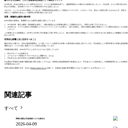
緩やかな引き締め、しかし実質金利は依然として深刻なマイナス
2024年3月、BOJは10年以上ぶりに金利を引き上げ、マイナス金利体制を終了し、超緩和政策からの緩やかな転換を示しました。それ以来、さらに2回の控えめな
利上げを実施し、翌日物コールレートの目標を約0.35%に設定しました。
それでも、インフレが2.8%で推移しているため、実質政策金利は依然として深刻なマイナスです。このギャップは、見出しの金利上昇にもかかわらず、条件が
依然として緩和的であるという植田氏の評価の核心にあります。
背景：積極的な緩和の数年間
BOJの現在の姿勢は、長期間にわたる異常な緩和に根ざしています。
2013年以来、銀行は量的・質的緩和を追求し、大量の政府および企業債を購入して流動性を注入し、利回りを押し下げてきました。
2016年には、マイナス金利と10年国債のイールドカーブコントロールを導入し、借入を促進し、長年の低調な価格上昇後のインフレ期待を高めることを目指
しました。
この長期にわたる刺激策は、2022年と2023年に円の急激な下落に寄与しました。他の主要中央銀行が急激なインフレに対抗するために政策をより積極的に引き締
めたためです。
世界的な影響と次に注目すべきこと
最近の利上げ後でも、日本の低金利環境は、より高いリターンを提供する市場への資本流出を促進し続けています。円は依然として世界市場での主要な資金調達
通貨であり、リスクの高い資産クラスへの流れを形成しています。
市場参加者は現在、BOJが以下のことを行うかどうかに注目しています：
利上げのペースを加速する、
イールドカーブ管理のアプローチをさらに調整する、または
円を支えるための口頭または直接的な措置を強化する。
引き締めの予想外の加速や通貨支援に関する強いシグナルは、世界的な資金調達条件の転換点となり、円を低コストの資本源として長期間使用することを抑制す
る可能性があります。
世界の金利が変動する中、Toobitの
TradFiとDeFiガイド
を通じて、伝統的な金融が暗号通貨とどのように結びつくかを学びましょう。
関連記事
すべて
停戦の混乱が石油供給リスクを高める
2026-04-09