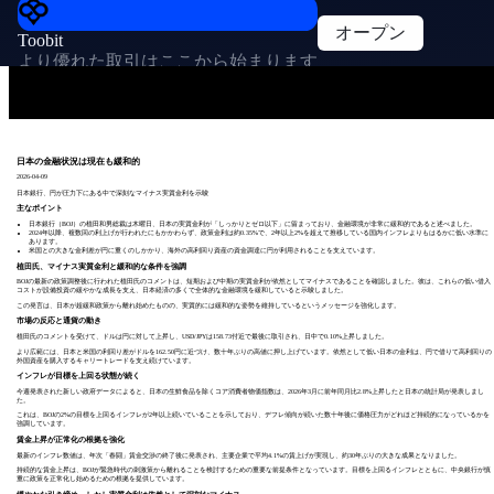
オープン
Toobit
より優れた取引はここから始まります
日本の金融状況は現在も緩和的
2026-04-09
日本銀行、円が圧力下にある中で深刻なマイナス実質金利を示唆
主なポイント
日本銀行（BOJ）の植田和男総裁は木曜日、日本の実質金利が「しっかりとゼロ以下」に留まっており、金融環境が非常に緩和的であると述べました。
2024年以降、複数回の利上げが行われたにもかかわらず、政策金利は約0.35%で、2年以上2%を超えて推移している国内インフレよりもはるかに低い水準に
あります。
米国との大きな金利差が円に重くのしかかり、海外の高利回り資産の資金調達に円が利用されることを支えています。
植田氏、マイナス実質金利と緩和的な条件を強調
BOJの最新の政策調整後に行われた植田氏のコメントは、短期および中期の実質金利が依然としてマイナスであることを確認しました。彼は、これらの低い借入
コストが設備投資の緩やかな成長を支え、日本経済の多くで全体的な金融環境を緩和していると示唆しました。
この発言は、日本が超緩和政策から離れ始めたものの、実質的には緩和的な姿勢を維持しているというメッセージを強化します。
市場の反応と通貨の動き
植田氏のコメントを受けて、ドルは円に対して上昇し、USD/JPYは158.73付近で最後に取引され、日中で0.10%上昇しました。
より広範には、日本と米国の利回り差がドルを162.50円に近づけ、数十年ぶりの高値に押し上げています。依然として低い日本の金利は、円で借りて高利回りの
外国資産を購入するキャリートレードを支え続けています。
インフレが目標を上回る状態が続く
今週発表された新しい政府データによると、日本の生鮮食品を除くコア消費者物価指数は、2026年3月に前年同月比2.8%上昇したと日本の統計局が発表しまし
た。
これは、BOJの2%の目標を上回るインフレが2年以上続いていることを示しており、デフレ傾向が続いた数十年後に価格圧力がどれほど持続的になっているかを
強調しています。
賃金上昇が正常化の根拠を強化
最新のインフレ数値は、年次「春闘」賃金交渉の終了後に発表され、主要企業で平均4.1%の賃上げが実現し、約30年ぶりの大きな成果となりました。
持続的な賃金上昇は、BOJが緊急時代の刺激策から離れることを検討するための重要な前提条件となっています。目標を上回るインフレとともに、中央銀行が慎
重に政策を正常化し始めるための根拠を提供しています。