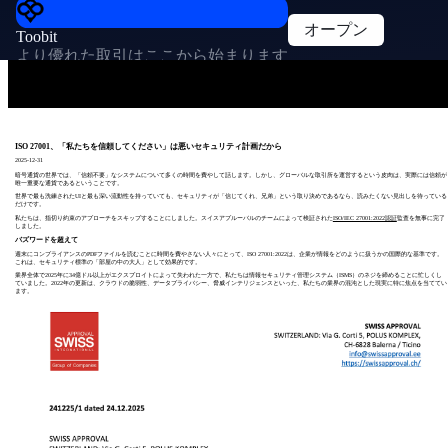
オープン
Toobit
より優れた取引はここから始まります
ISO 27001、「私たちを信頼してください」は悪いセキュリティ計画だから
2025-12-31
暗号通貨の世界では、「信頼不要」なシステムについて多くの時間を費やして話します。しかし、グローバルな取引所を運営するという皮肉は、実際には信頼が
唯一重要な通貨であるということです。
世界で最も洗練されたUIと最も深い流動性を持っていても、セキュリティが「信じてくれ、兄弟」という取り決めであるなら、読みたくない見出しを待っている
だけです。
私たちは、指切り約束のアプローチをスキップすることにしました。スイスアプルーバルのチームによって検証された
ISO/IEC 27001:2022認証
監査を無事に完了
しました。
バズワードを超えて
週末にコンプライアンスのPDFファイルを読むことに時間を費やさない人々にとって、ISO 27001:2022は、企業が情報をどのように扱うかの国際的な基準です。
これは、セキュリティ標準の「部屋の中の大人」として効果的です。
業界全体で2025年に34億ドル以上がエクスプロイトによって失われた一方で、私たちは情報セキュリティ管理システム（ISMS）のネジを締めることに忙しくし
ていました。2022年の更新は、クラウドの脆弱性、データプライバシー、脅威インテリジェンスといった、私たちの業界の混沌とした現実に特に焦点を当ててい
ます。