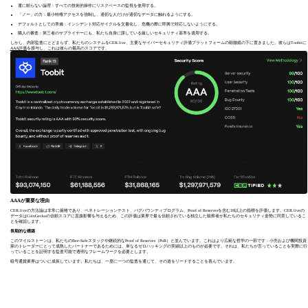
運に頼らない論理：すべての技術的操作にリスクベースの監視を使用する。
「ノー」の力：最小特権アクセスを強制し、適切な人だけが適切なデータに触れるようにする。
デフォルトとしての準備：インシデント対応サイクルを文書化し、危機の際に即興で対応しないようにする。
隣人の審査：第三者のサプライヤーにも、私たち自身に課している厳しいセキュリティ基準を適用する。
しかし、内部監査にとどまらず、私たちのシステムをCER.live、主要なサイバーセキュリティ評価プラットフォームの顕微鏡の下に置きました。彼らはToobitに
AAA評価
を授与し、これは彼らの最高のスコアです。
AAAが重要な理由
CER.liveの方法論は非常に厳格であり、ペネトレーションテスト、バグバウンティプログラム、Proof of Reservesを含む18以上の指標を評価します。CER.liveの
データはCoinGeckoの信頼スコアに直接影響を与えるため、この評価は業界で最も信頼されている独立した観察者が私たちのセキュリティ姿勢に同意しているこ
とを確認します。
長期的な構築
このマイルストーンは、私たちのBee-Safeスタックや継続的なProof of Reserves（PoR）と並んでいます。これはより広範な哲学の一部です：小売および機関投資
家のトレーダーにとって成熟したパートナーであるためには、単なるゼロハッキングの実績以上のものが必要です。それは、私たちが言っていることを実際に行
っていることを証明する監査可能で透明なフレームワークを必要とします。
暗号通貨業界はついに成長しています。私たちは、一度に一つの監査を通じて、その道をリードすることを喜んでいます。