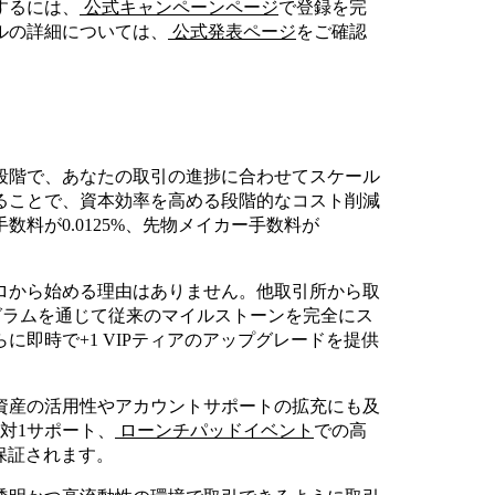
するには、
公式キャンペーンページ
で登録を完
ルの詳細については、
公式発表ページ
をご確認
までの7段階で、あなたの取引の進捗に合わせてスケール
ることで、資本効率を高める段階的なコスト削減
料が0.0125%、先物メイカー手数料が
ロから始める理由はありません。他取引所から取
グラムを通じて従来のマイルストーンを完全にス
即時で+1 VIPティアのアップグレードを提供
資産の活用性やアカウントサポートの拡充にも及
対1サポート、
ローンチパッドイベント
での高
保証されます。