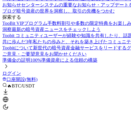
お知らせセンター
システムの重要なお知らせ・アップデート
ブログ
暗号資産の世界を洞察し、取引の先機をつかむ
探索する
TooBit VIPプログラム
手数料割引や多数の限定特典をお楽し
洞察
最新の暗号資産ニュースをチェックしよう
Toobit コミュニティ
ユーザーが経験や知識を共有したり、話
共に歩んだ3年
私たちの歩みと、それを築き上げたコミュニテ
Toobitについて
新世代の暗号資産金融サービスをリードする
ご意見・ご要望
意見をお聞かせください
準備金の証明
100%準備資産による信頼の構築
ログイン
口座開設(無料)
🔥BTC/USDT