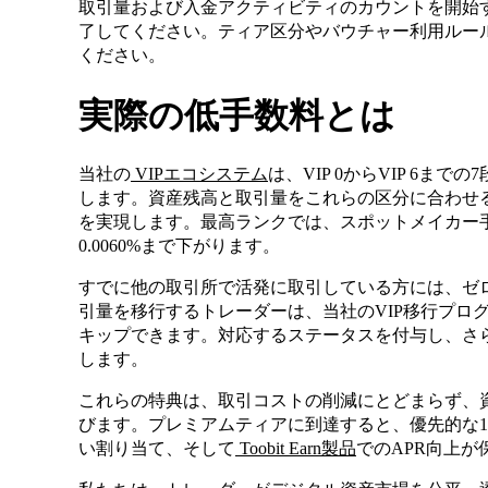
取引量および入金アクティビティのカウントを開始
了してください。ティア区分やバウチャー利用ルー
ください。
実際の低手数料とは
当社の
VIPエコシステム
は、VIP 0からVIP 6
します。資産残高と取引量をこれらの区分に合わせ
を実現します。最高ランクでは、スポットメイカー手数
0.0060%まで下がります。
すでに他の取引所で活発に取引している方には、ゼ
引量を移行するトレーダーは、当社のVIP移行プロ
キップできます。対応するステータスを付与し、さらに
します。
これらの特典は、取引コストの削減にとどまらず、
びます。プレミアムティアに到達すると、優先的な1
い割り当て、そして
Toobit Earn製品
でのAPR向上が