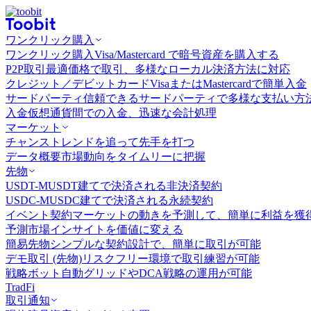
ワンクリック購入
ワンクリック購入
Visa/Mastercard で暗号資産を購入する
P2P取引
最適価格で取引、多様なローカル決済方法に対応
クレジット／デビットカード
VisaまたはMastercardで簡単入金
サードパーティ
信頼できるサードパーティで多様な支払い方
入金
仮想通貨間での入金、迅速な会計処理
マーケット
チャンス
トレンドを追って先手を打つ
データ概要
市場動向をタイムリーに把握
先物
USDT-M
USDT建てで決済される非決済契約
USDC-M
USDC建てで決済される永続契約
イベント契約
マーケットの動きを予測して、簡単に利益を獲
予測市場
インサイトを価値に変える
簡易先物
シンプルな契約設計で、簡単に取引が可能
デモ取引 (先物)
リスクフリー環境で取引練習が可能
戦略ボット
自動グリッドやDCA戦略の運用が可能
TradFi
取引通知