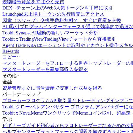
現物
暗号資産をすばやく売買
DEX +
チェーン上のWeb3人気トークンを手軽に取引
Launchpad
未上場トークンの先行販売にアクセス
閃電（スワップ）交換
手数料無料で、すぐに資産を交換
API取引
プログラムインターフェースを通じて効率的で迅速
Toobit Synapse
AI駆動の新しいマーケット分析
Toobit x TradingView
TradingViewチャートから直接取引
Agent Trade Kit
AIエージェントに取引やアカウント操作スキ
Rewards
コピー
マスタートレーダーをフォローする
世界トップトレーダーの
マスタートレーダーを募集
高収入を得る
その他
金融
資産管理
すぐに暗号資産で安定した収益を得る
パートナーシップ
ブローカープログラム
API取引量とトレーディングインフラ
Toobit グローバル アンバサダー プログラム
アンバサダーに
Toobit x Nova.Meme
ワンクリックでMemeコイン取引、超高速
学ぶ
ビギナーズガイド
初心者からプロトレーダーになるための支
ヘルプセンター
プラットフォームの問題を解決するサポート