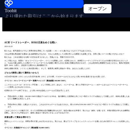
オープン
Toobit
より優れた取引はここから始まります
AI 対 リードトレーダー、ROIの王座をめぐる戦い
2025-10-29
私たちは、暗号資産だけでなく世界全体を席巻している話題――AI――から逃げるようなタイプではありません。
それは市場を再定義する運命にある破壊的な力なのか、それとも依然として人間の手による舵取りを必要とする、非常に賢いコードの塊にすぎないのか？
私たちは、これを決着させる唯一の方法を見つけました。言葉よりも、実践で示すのです。
そこで私たちは、待望の「AI vs リードトレーダー」イベントを開催します。6日間にわたり、自律型トレーディングアルゴリズムの冷徹で計算されたロジック
と、Toobitの最も成功した人間のリードトレーダーたちの経験に裏打ちされた直感と戦略を対決させます。これは友好的な模擬戦ではありません。最高の投資収
益率（ROI）を競う、決定的で公開された真剣勝負です。
未来と経験の対決。シリコンと灰白質の戦い。そして、観客席と確実な賞金の一部を、あなたにお渡しします。
どちらの陣営に賭けて勝利をつかもう
10月28日午前2時（UTC）から11月3日午前2時（UTC）までの間、2つのチームがどちらがより高いROIを達成できるかを競います。
イベント1：AI vs リードトレーダー 投票チャレンジ（賞金総額 100,000 USDT）
ここでコミュニティが「オラクル（予言者）」として登場します。あなた、トレーダーは、勝つと予想するチーム――AIチームまたはリードトレーダーチーム
――に投票しなければなりません。
6日間のタイマーが終了すると、より高いROIを達成したチームが王冠を手にします。
予想が的中した場合：100,000 USDTの賞金プールのうち70%を、他の勝利した投票者と共にコピー取引トライアル資金として分配します。未来を見通したあ
なたに報酬をお支払いします。
予想が外れた場合：心配はいりません。これはゼロサムゲームではありません。残りの30%の100,000 USDTプールをコピー取引トライアル資金として分配し
ます。
これがこのイベントの魅力です。すべての投票者が必ず報酬を得られます。信念が報われる市場で、私たちは「参加」を報います。市場の歴史が作られる瞬間を
目撃し、高リスクな予想を立て、確実に賞金の一部を手にすることができるのです。
友達を誘って賞金を増やそう
素晴らしいイベントには、仲間を増やす楽しみが欠かせません。私たちは、最もアクティブなコミュニティメンバーを報いるための並行チャレンジを追加しまし
た。
イベント2：友達紹介チャレンジ（賞金総額 30,000 USDT）