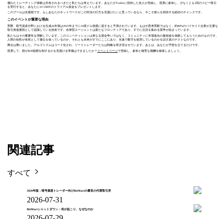
優れたトレーディング体験は共有されるべきだと私たちは考えています。あなたがToobitに招待した友人が登録し、投票に参加し、少なくとも1回のコピー取引
を実行すると、あなたに10 USDTのトライアル資金をプレゼントします。
このプールは先着順です。もしあなたのネットワークがこの対決の行方を見届けたいと思っているなら、今こそ彼らを招待する絶好のチャンスです。
このイベントが重要な理由
実際、暗号資産分野における生成AI市場は2025年までに10億ドル規模に達すると予測されています。もはや思考実験ではなく、約80%のバイサイド企業が主要な
取引推進要因として認識している技術です。自律型エージェントは新たなフロンティアであり、すでに注目を集める競争が始まっています。
私たちはその重要性を理解しています。このコンペティションは単なる賞金争いではなく、コミュニティに市場進化の最前線を体験してもらうためのものです。
人間の知性が依然として優位を保っているのか、それとも未来がすでにここにあり、光速で数字を処理しているのかを試す真のテストなのです。
舞台は整いました。アルゴリズムはコード化され、リードトレーダーたちは戦略を研ぎ澄ませています。あとは、あなたが予想を立てるだけです。
投票して、誰がROI指標を制するかを見届ける準備はできましたか？
イベントページ
で登録し、参加と確実な報酬を確保しましょう。
関連記事
すべて
2026年版：暗号資産トレーダー向けBitMartの最良の代替取引所
2026-07-31
BitMartシャットダウン：何が起こり、なぜなのか
2026-07-29