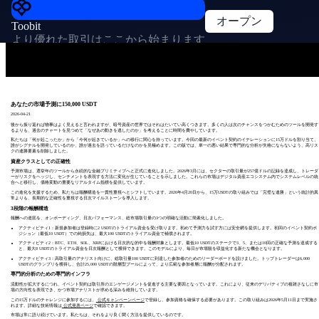
オープン
Toobit
より優れた取引はここから始まります
あなたの市場予測に150,000 USDT
2026-04-21
後から振り返れば物事はよく見えると言われますが、暗号資産の世界ではそれはたいてい高くつきます。多くの人は次のチャンスをつかむためのツールを開発す
るよりも、過去のチャートを見つめて「なぜあの動きを逃したのか」を考えることに時間を費やしています。
私たちは「何が起こったか」から「今何が起きているか」への移行に関心を持っています。今回の最新のイベント契約のイテレーションに15万ドルを割り当て、
誰がシグナルを開発しているのか、誰が過去を語っているだけなのかを見極めます。この版では、単一の悪い結果で専門的な分析が失格にならないよう、高リス
クの連勝要素を削除しました。
資産クラスとしての正確性
予測市場は、選挙年のツールから永続的な金融プリミティブへと正式に進化しました。2026年3月には、セクターの取引量が257億ドルの記録を達成し、トレーダ
ーがリスクをヘッジし、センチメントを表現する方法に変化が生じていることを示しました。これらの市場はデジタル資産エコシステム内でシステムレベルの統
合へと移行し、価格変動の重要なリアルタイム指標を提供しています。
この進化を支援するため、私たちは報酬構造を一貫性重視へとシフトしています。2026年4月20日から、15万USDTの取り組みでは「完璧な連勝」という統計的異
常よりも、長期的な正確性を重視する日次マイルストーンを導入します。
3段階の報酬構造
報酬への道筋を、オンボーディング、日次パフォーマンス、総市場取引量の3つの明確な活動に簡素化しました。
アクティビティ1：新規参加者は登録時に2 USDTのトライアル資金を受け取ります。初めて予測力を試す方には安全網を提供します。初回のイベント契約ポ
ジション（最低10 USDT）での純損失は、最大100 USDTのトライアル資金で補償されます。
アクティビティ2：BTC、ETH、SOL、XRPにおける日次的な的中を報酬対象とします。最低10 USDTのステークで3、5、または10回の正確な予測を達成する
と、最大8 USDTのトライアル資金を日次報酬として獲得できます。このモデルにより、毎日が市場観を収益化する新たな機会となります。
アクティビティ3：高取引量のアナリスト向けに、総取引量100 USDTに到達した参加者のためのリーダーボードを設けました。トップトレーダーは6,000
USDTのグランプリを獲得し、合計25,000 USDTの階層型プールによって、より広範な参加者層に報酬が分配されます。
専門的分析のための専門的インフラ
流動性が拡大するにつれ、イベント契約は取引所のエンゲージメントを促進する主要な要因となっています。これにより、従来のデリバティブの複雑さなしに市
場の方向性を表現でき、かつ市場アナリストが求める深みを維持しています。
この15万ドルのチャレンジに参加するには、
公式キャンペーンページ
で登録し、参加資格を確保する必要があります。この取り組みは2026年5月11日まで実施さ
れます。詳細な技術情報は
公式発表ページ
で確認できます。
市場は常に語り続けています。私たちは、それをより良く聞く方法を提供しているのです。