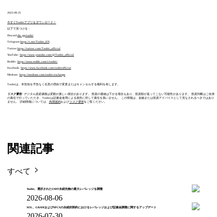
2023.08.25
今すぐToobitアプリをダウンロード！
以下で見つける：
Discord:
dsc.gg/toobit
Telegram:
https://t.me/Toobit_EN
Twitter:
https://twitter.com/Toobit_official
YouTube:
https://www.youtube.com/@Toobit_official
Reddit:
https://www.reddit.com/r/toobit/
Facebook:
https://www.facebook.com/toobitofficial
Medium:
https://medium.com/toobit-exchange
Toobitは、本告知を予告なく任意の理由で変更またはキャンセルする権利を有します。
リスク警告
: デジタル資産価格は変動が激しい場合があります。
投資の価値は下がる場合もあり、投資額が返ってこない可能性があります。 投資判断はご自身
の責任で行っていただき、Toobitは証拠金使用による損失に対して責任を負いません。 この情報は、金融または投資アドバイスとして見なされるべきではあり
ません。 詳細情報については、
利用規約
および
リスク警告
をご覧ください。
関連記事
すべて
Toobit、選択されたUSDT永続先物の最大レバレッジを調整
2026-08-06
SOL、GRAMおよびSPCXの永続的契約におけるレバレッジおよび証拠金調整に関するアップデート
2026-07-30