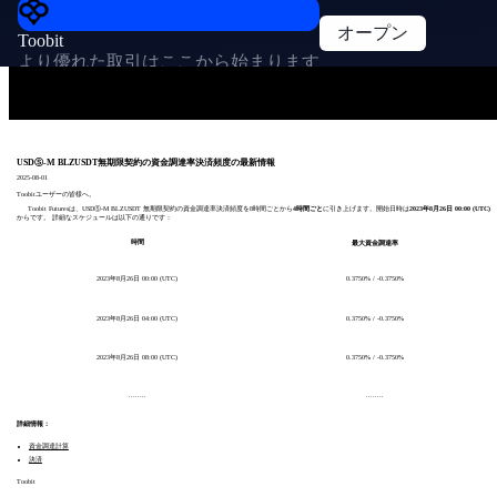
オープン
Toobit
より優れた取引はここから始まります
USDⓈ-M BLZUSDT無期限契約の資金調達率決済頻度の最新情報
2025-08-01
Toobitユーザーの皆様へ。
Toobit Futuresは、
USDⓈ-M BLZUSDT 無期限
契約の資金調達率決済頻度を8時間ごとから
4時間ごと
に引き上げます。開始日時は
2023年8月26日 00:00 (UTC)
からです。
詳細なスケジュールは以下の通りです：
時間
最大資金調達率
2023年8月26日 00:00 (UTC)
0.3750% / -0.3750%
2023年8月26日 04:00 (UTC)
0.3750% / -0.3750%
2023年8月26日 08:00 (UTC)
0.3750% / -0.3750%
........
........
詳細情報：
資金調達計算
決済
Toobit