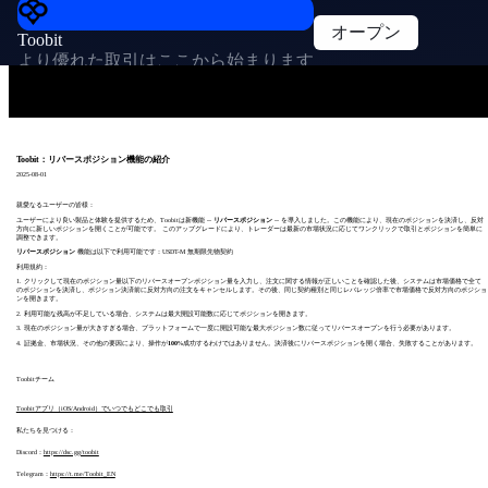
オープン
Toobit
より優れた取引はここから始まります
Toobit：リバースポジション機能の紹介
2025-08-01
親愛なるユーザーの皆様：
ユーザーにより良い製品と体験を提供するため、Toobitは新機能 --
リバースポジション
-- を導入しました。この機能により、現在のポジションを決済し、反対
方向に新しいポジションを開くことが可能です。 このアップグレードにより、トレーダーは最新の市場状況に応じてワンクリックで取引とポジションを簡単に
調整できます。
リバースポジション
機能は以下で利用可能です：USDT-M 無期限先物契約
利用規約：
1. クリックして現在のポジション量以下のリバースオープンポジション量を入力し、注文に関する情報が正しいことを確認した後、システムは市場価格で全て
のポジションを決済し、ポジション決済前に反対方向の注文をキャンセルします。その後、同じ契約種別と同じレバレッジ倍率で市場価格で反対方向のポジショ
ンを開きます。
2. 利用可能な残高が不足している場合、システムは最大開設可能数に応じてポジションを開きます。
3. 現在のポジション量が大きすぎる場合、プラットフォームで一度に開設可能な最大ポジション数に従ってリバースオープンを行う必要があります。
4. 証拠金、市場状況、その他の要因により、操作が
100
%成功するわけではありません。決済後にリバースポジションを開く場合、失敗することがあります。
Toobitチーム
Toobitアプリ（iOS/Android）でいつでもどこでも取引
私たちを見つける：
Discord：
https://dsc.gg/toobit
Telegram：
https://t.me/Toobit_EN