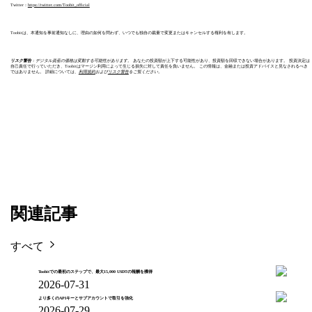
Twitter：
https://twitter.com/Toobit_official
Toobitは、本通知を事前通知なしに、理由の如何を問わず、いつでも独自の裁量で変更またはキャンセルする権利を有します。
リスク警告
：デジタル資産の価格は変動する可能性があります。
あなたの投資額が上下する可能性があり、投資額を回収できない場合があります。 投資決定は
自己責任で行っていただき、Toobitはマージン利用によって生じる損失に対して責任を負いません。 この情報は、金融または投資アドバイスと見なされるべき
ではありません。 詳細については、
利用規約
および
リスク警告
をご覧ください。
関連記事
すべて
Toobitでの最初のステップで、最大15,000 USDTの報酬を獲得
2026-07-31
より多くのAPIキーとサブアカウントで取引を強化
2026-07-29