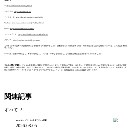
X:
https://twitter.com/Toobit_official
テレグラム:
https://t.me/Toobit_EN
ディスコード:
https://discord.com/invite/vvxTuGTz
YouTube:
https://www.youtube.com/@Toobit_official
Reddit:
https://www.reddit.com/r/toobit/
フェイスブック：
https://www.facebook.com/toobitofficial
メディア：
https://medium.com/toobit-exchange
このオリジナル記事の英語翻訳版には相違がある可能性があります。齟齬が生じる可能性がある場合、最新または最も正確な情報については、この原文を参照し
てください。
Toobitは、独自の判断により、事前の通知なく、いつでも、いかなる理由でも、この発表を修正または中止する権利を有します。
リスクに関する警告
： デジタル資産価格は変動する可能性があります。投資価値が下落または上昇し、投資額を取り戻せない可能性があります。お客様の投資
判断はお客様ご自身の責任において行われるものとし、Toobit はお客様の証拠金利用によって生じるいかなる損失についても責任を負いません。本情報は、金
融または投資のアドバイスとみなされるべきものではありません。詳しくは、
利用規約
および
リスク警告
をご覧ください。
関連記事
すべて
SONICネットワークの入金アドレス更新
2026-08-05