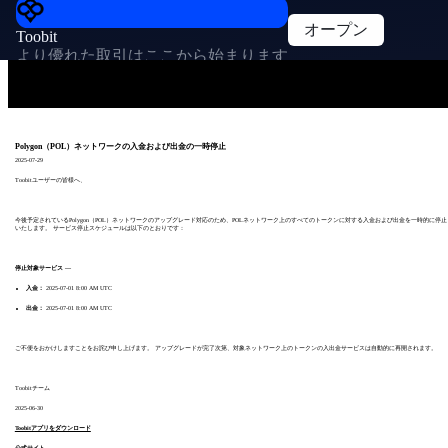
オープン
Toobit
より優れた取引はここから始まります
Polygon（POL）ネットワークの入金および出金の一時停止
2025-07-29
Toobitユーザーの皆様へ、
今後予定されているPolygon（POL）ネットワークのアップグレード対応のため、POLネットワーク上のすべてのトークンに対する入金および出金を一時的に停止
いたします。 サービス停止スケジュールは以下のとおりです：
停止対象サービス —
入金：
2025-07-01 8:00 AM UTC
出金：
2025-07-01 8:00 AM UTC
ご不便をおかけしますことをお詫び申し上げます。 アップグレードが完了次第、対象ネットワーク上のトークンの入出金サービスは自動的に再開されます。
Toobitチーム
2025-06-30
Toobitアプリをダウンロード
公式サイト