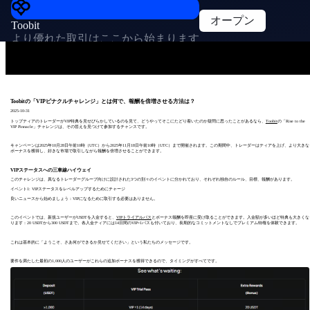
オープン
Toobit
より優れた取引はここから始まります
Toobitの「VIPピナクルチャレンジ」とは何で、報酬を倍増させる方法は？
2025-10-31
トップティアのトレーダーがVIP特典を見せびらかしているのを見て、どうやってそこにたどり着いたのか疑問に思ったことがあるなら、
Toobit
の「Rise to the
VIP Pinnacle」チャレンジは、その答えを見つけて参加するチャンスです。
キャンペーンは2025年10月28日午前10時（UTC）から2025年11月18日午前10時（UTC）まで開催されます。この期間中、トレーダーはティアを上げ、より大きな
ボーナスを獲得し、好きな市場で取引しながら報酬を倍増させることができます。
VIPステータスへの三車線ハイウェイ
このチャレンジは、異なるトレーダーグループ向けに設計された3つの別々のイベントに分かれており、それぞれ独自のルール、目標、報酬があります。
イベント1: VIPステータスをレベルアップするためにチャージ
良いニュースから始めましょう：VIPになるために取引する必要はありません。
このイベントでは、新規ユーザーがUSDTを入金すると、
VIPトライアルパス
とボーナス報酬を即座に受け取ることができます。入金額が多いほど特典も大きくな
ります：20 USDTから300 USDTまで。各入金ティアには14日間のVIP+1パスも付いており、長期的なコミットメントなしでプレミアム特権を体験できます。
これは基本的に「ようこそ、さあ何ができるか見せてください」という私たちのメッセージです。
要件を満たした最初の1,000人のユーザーがこれらの追加ボーナスを獲得できるので、タイミングがすべてです。