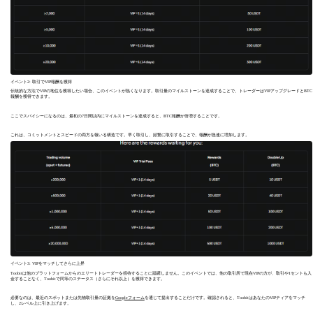
イベント2: 取引でVIP報酬を獲得
伝統的な方法でVIPの地位を獲得したい場合、このイベントが熱くなります。取引量のマイルストーンを達成することで、トレーダーはVIPアップグレードとBTC
報酬を獲得できます。
ここでスパイシーになるのは、最初の7日間以内にマイルストーンを達成すると、BTC報酬が倍増することです。
これは、コミットメントとスピードの両方を報いる構造です。早く取引し、頻繁に取引することで、報酬が急速に増加します。
イベント3: VIPをマッチしてさらに上昇
Toobitは他のプラットフォームからのエリートトレーダーを招待することに躊躇しません。このイベントでは、他の取引所で現在VIPの方が、取引や1セントも入
金することなく、Toobitで同等のステータス（さらにそれ以上）を獲得できます。
必要なのは、最近のスポットまたは先物取引量の証拠を
Googleフォーム
を通じて提出することだけです。確認されると、ToobitはあなたのVIPティアをマッチ
し、2レベル上に引き上げます。