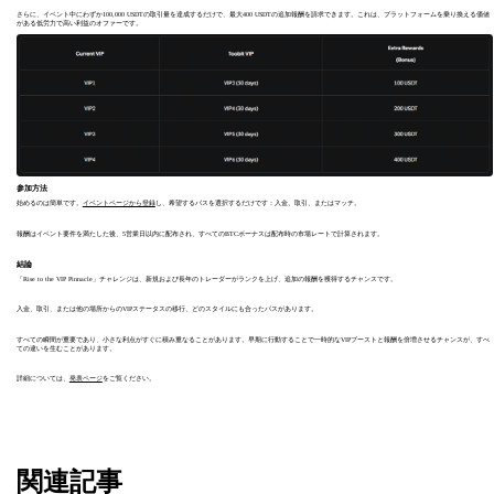
さらに、イベント中にわずか100,000 USDTの取引量を達成するだけで、最大400 USDTの追加報酬を請求できます。これは、プラットフォームを乗り換える価値
がある低労力で高い利益のオファーです。
参加方法
始めるのは簡単です。
イベントページから登録
し、希望するパスを選択するだけです：入金、取引、またはマッチ。
報酬はイベント要件を満たした後、5営業日以内に配布され、すべてのBTCボーナスは配布時の市場レートで計算されます。
結論
「Rise to the VIP Pinnacle」チャレンジは、新規および長年のトレーダーがランクを上げ、追加の報酬を獲得するチャンスです。
入金、取引、または他の場所からのVIPステータスの移行、どのスタイルにも合ったパスがあります。
すべての瞬間が重要であり、小さな利点がすぐに積み重なることがあります。早期に行動することで一時的なVIPブーストと報酬を倍増させるチャンスが、すべ
ての違いを生むことがあります。
詳細については、
発表ページ
をご覧ください。
関連記事