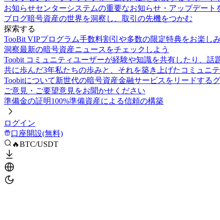
お知らせセンター
システムの重要なお知らせ・アップデート
ブログ
暗号資産の世界を洞察し、取引の先機をつかむ
探索する
TooBit VIPプログラム
手数料割引や多数の限定特典をお楽し
洞察
最新の暗号資産ニュースをチェックしよう
Toobit コミュニティ
ユーザーが経験や知識を共有したり、話
共に歩んだ3年
私たちの歩みと、それを築き上げたコミュニテ
Toobitについて
新世代の暗号資産金融サービスをリードする
ご意見・ご要望
意見をお聞かせください
準備金の証明
100%準備資産による信頼の構築
ログイン
口座開設(無料)
🔥BTC/USDT