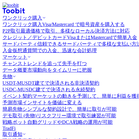
ワンクリック購入
ワンクリック購入
Visa/Mastercard で暗号資産を購入する
P2P取引
最適価格で取引、多様なローカル決済方法に対応
クレジット／デビットカード
VisaまたはMastercardで簡単入金
サードパーティ
信頼できるサードパーティで多様な支払い方
入金
仮想通貨間での入金、迅速な会計処理
マーケット
チャンス
トレンドを追って先手を打つ
データ概要
市場動向をタイムリーに把握
先物
USDT-M
USDT建てで決済される非決済契約
USDC-M
USDC建てで決済される永続契約
イベント契約
マーケットの動きを予測して、簡単に利益を獲
予測市場
インサイトを価値に変える
簡易先物
シンプルな契約設計で、簡単に取引が可能
デモ取引 (先物)
リスクフリー環境で取引練習が可能
戦略ボット
自動グリッドやDCA戦略の運用が可能
TradFi
取引通知