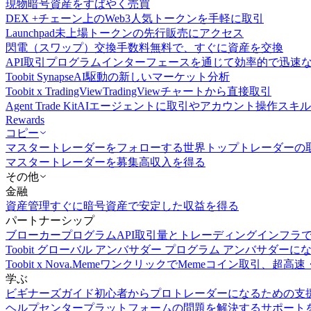
現物
暗号資産をすばやく売買
DEX +
チェーン上のWeb3人気トークンを手軽に取引
Launchpad
未上場トークンの先行販売にアクセス
閃電（スワップ）交換
手数料無料で、すぐに資産を交換
API取引
プログラムインターフェースを通じて効率的で迅速
Toobit Synapse
AI駆動の新しいマーケット分析
Toobit x TradingView
TradingViewチャートから直接取引
Agent Trade Kit
AIエージェントに取引やアカウント操作スキ
Rewards
コピー
マスタートレーダーをフォローする
世界トップトレーダーの
マスタートレーダーを募集
高収入を得る
その他
金融
資産管理
すぐに暗号資産で安定した収益を得る
パートナーシップ
ブローカープログラム
API取引量とトレーディングインフラ
Toobit グローバル アンバサダー プログラム
アンバサダーに
Toobit x Nova.Meme
ワンクリックでMemeコイン取引、超高速
学ぶ
ビギナーズガイド
初心者からプロトレーダーになるための支
ヘルプセンター
プラットフォームの問題を解決するサポート