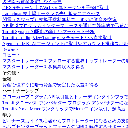
現物
暗号資産をすばやく売買
DEX +
チェーン上のWeb3人気トークンを手軽に取引
Launchpad
未上場トークンの先行販売にアクセス
閃電（スワップ）交換
手数料無料で、すぐに資産を交換
API取引
プログラムインターフェースを通じて効率的で迅速
Toobit Synapse
AI駆動の新しいマーケット分析
Toobit x TradingView
TradingViewチャートから直接取引
Agent Trade Kit
AIエージェントに取引やアカウント操作スキ
Rewards
コピー
マスタートレーダーをフォローする
世界トップトレーダーの
マスタートレーダーを募集
高収入を得る
その他
金融
資産管理
すぐに暗号資産で安定した収益を得る
パートナーシップ
ブローカープログラム
API取引量とトレーディングインフラ
Toobit グローバル アンバサダー プログラム
アンバサダーに
Toobit x Nova.Meme
ワンクリックでMemeコイン取引、超高速
学ぶ
ビギナーズガイド
初心者からプロトレーダーになるための支
ヘルプセンター
プラットフォームの問題を解決するサポート