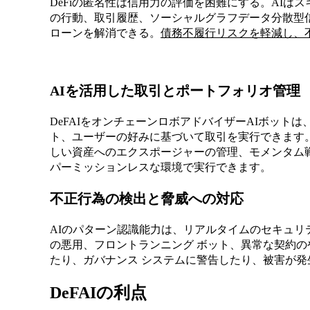
DeFiの匿名性は信用力の評価を困難にする。AIは
の行動、取引履歴、ソーシャルグラフデータ分散型
ローンを解消できる。
債務不履行リスクを軽減し、
AIを活用した取引とポートフォリオ管理
DeFAIをオンチェーンロボアドバイザーAIボット
ト、ユーザーの好みに基づいて取引を実行できます
しい資産へのエクスポージャーの管理、モメンタム
パーミッションレスな環境で実行できます。
不正行為の検出と脅威への対応
AIのパターン認識能力は、リアルタイムのセキュリテ
の悪用、フロントランニング ボット、異常な契約
たり、ガバナンス システムに警告したり、被害が
DeFAIの利点