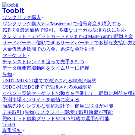
ワンクリック購入
ワンクリック購入
Visa/Mastercard で暗号資産を購入する
P2P取引
最適価格で取引、多様なローカル決済方法に対応
クレジット／デビットカード
VisaまたはMastercardで簡単入金
サードパーティ
信頼できるサードパーティで多様な支払い方
入金
仮想通貨間での入金、迅速な会計処理
マーケット
チャンス
トレンドを追って先手を打つ
データ概要
市場動向をタイムリーに把握
先物
USDT-M
USDT建てで決済される非決済契約
USDC-M
USDC建てで決済される永続契約
イベント契約
マーケットの動きを予測して、簡単に利益を獲
予測市場
インサイトを価値に変える
簡易先物
シンプルな契約設計で、簡単に取引が可能
デモ取引 (先物)
リスクフリー環境で取引練習が可能
戦略ボット
自動グリッドやDCA戦略の運用が可能
TradFi
取引通知