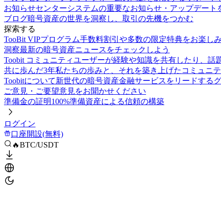
お知らせセンター
システムの重要なお知らせ・アップデート
ブログ
暗号資産の世界を洞察し、取引の先機をつかむ
探索する
TooBit VIPプログラム
手数料割引や多数の限定特典をお楽し
洞察
最新の暗号資産ニュースをチェックしよう
Toobit コミュニティ
ユーザーが経験や知識を共有したり、話
共に歩んだ3年
私たちの歩みと、それを築き上げたコミュニテ
Toobitについて
新世代の暗号資産金融サービスをリードする
ご意見・ご要望
意見をお聞かせください
準備金の証明
100%準備資産による信頼の構築
ログイン
口座開設(無料)
🔥BTC/USDT