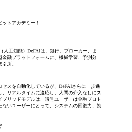
ビットアカデミー！
AI（人工知能）DeFAIは、銀行、ブローカー、ま
型金融プラットフォームに、機械学習、予測分
取引所。
ロセスを自動化しているが、DeFAIさらに一歩進
し、リアルタイムに適応し、人間の介入なしにス
イブリッドモデルは、
暗号
ユーザーは金融プロト
たないユーザーにとって、システムの回復力、効
?