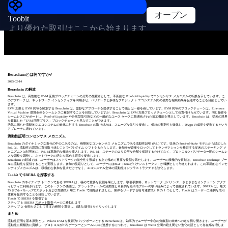
オープン
Toobit
より優れた取引はここから始まります
Berachainとは何ですか?
2025-02-14
Berachain の解放
Berachain は、高性能な EVM 互換ブロックチェーンの分野の先駆者として、革新的な Proof-of-Liquidity でコンセンサス メカニズムの転換を示しています。こ
のアプローチは、ネットワーク インセンティブを同期させ、バリデータと多様なプロジェクト エコシステム間の強力な相乗効果を促進することを目的としてい
ます。
EVM 互換と EVM 同等を区別する Berachain は、微妙なアプローチを提供することで他とは一線を画しています。EVM 同等のブロックチェーンは、Ethereum
Virtual Machine 環境全体をシームレスに複製することを目指していますが、Berachain は EVM 互換ブロックチェーンとして位置付けられています。同じ操作を
シームレスにサポートし、Proof-of-Liquidity や分散型取引所などの一般的なユース ケースに最適化された追加機能を導入しています。Berachain は、従来の境界
を超越した「EVM 同等プラス」ブロックチェーンと見なすことができます。
活気に満ちた流動的なエコシステムの進化に対する Berachain の取り組みは、スムーズな取引を促進し、価格の安定性を確保し、DApps の成長を促進するという
アプローチに表れています。
流動性証明コンセンサス メカニズム
Berachain のダイナミックな進化の中心にあるのは、画期的なコンセンサス メカニズムである流動性証明 (PoL) です。従来の Proof-of-Stake モデルから脱却した
PoL は、流動性の課題に直接取り組むことでパラダイム シフトをもたらします。参加者が資産をロックしてトランザクションを検証する従来のステーキング メ
カニズムとは対照的に、PoL は革新的な概念を導入します。PoL は、ステークのより公平な分配を保証するだけでなく、プロトコルとバリデーター間のシームレ
スな調整を調整し、ネットワークの活力を高める環境を促進します。
Berachain の領域では、ユーザーはネットワークの健全性を形成する上で極めて重要な役割を果たします。ユーザーの積極的な貢献は、Berachain Exchange プー
ルに流動性を提供することで実現します。参加の見返りとして、ユーザーにはBGT（Beraガバナンストークン）が報酬として与えられます。この革新的なインセ
ンティブメカニズムは、積極的な参加を促すだけでなく、エコシステム全体の流動性インフラストラクチャを強化します。
Toobit で $BERA を探索する
Berachain のネイティブ トークンである $BERA は、極めて重要な役割を果たします。取引手数料、ネットワーク ガバナンス、さまざまなオンチェーン アクテ
ィビティに利用されます。このトークンの価値は、プラットフォームの流動性と革新的な経済モデルへの取り組みによって強化されています。$BERA は、最大
75 倍のレバレッジでスポットおよび先物取引用に Toobit で開始されました。業界をリードする暗号通貨取引所の 1 つとして、Toobit はユーザーに適切な取引
体験を提供することを目指しています。
Toobit で $BERA を取引する
ステップ 1: $BERA
スポット取引
ページに移動します
ステップ 2: 金額を入力して注文の種類を選択し、[購入/販売] をクリックします
まとめ
流動性証明を基本原則とし、Polaris EVM を技術的バックボーンとする Berachain は、効率的でユーザー中心の分散型の未来への道を切り開きます。ユーザーが
流動性に積極的に貢献し、プロトコルがバリデーターとシームレスに連携するにつれて、Berachain は Web3 空間の絶え間ない進化の証として存在感を増しま