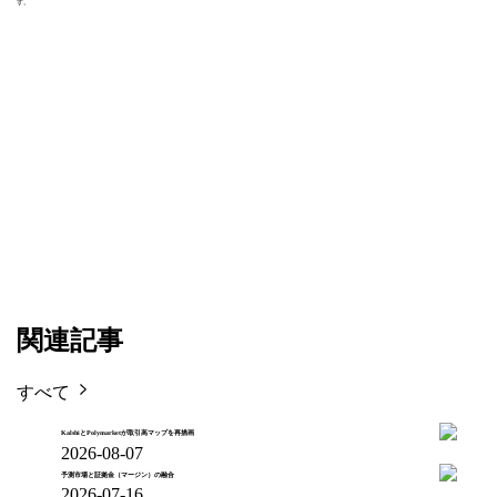
す。
関連記事
すべて
KalshiとPolymarketが取引高マップを再描画
2026-08-07
予測市場と証拠金（マージン）の融合
2026-07-16