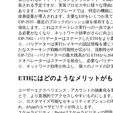
装される予定ですが、実装プロセス中に様々な理由に
あります。Pectraアップグレードでは、特定の機能に対
改善提案が導入されます。主要なEIPをいくつか見
EIP-2935 - 最近のブロックのハッシュ値を保存する
強化します。これはステートレス実行への一歩であ
る必要がなくなり、ネットワーク効率がさらに向上
EIP-7002 – バリデーターはステークしたETHをよ
り、バリデーターは実行レイヤーの認証情報を通じ
たなステーキング戦略の可能性が広がり、流動性が
EIP-7251 – バリデーターの最大残高が32 ETHか
ドオペレーターはステークを統合し、必要なバリデ
り、ネットワーク効率が向上し、個々のノードの計
ETHにはどのようなメリットが
ユーザーエクスペリエンス：アカウントの抽象化を重視
とで、より直感的でアクセスしやすいものにします
ン、カスタマイズ可能なセキュリティオプションの
れ、dAppのユーザビリティが向上します。
スケーラビリティ：Pectraはスケーラビリティの