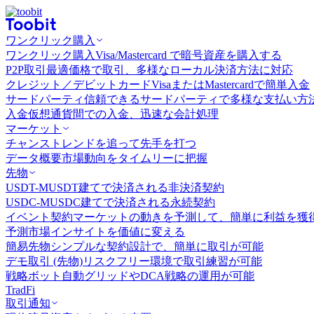
ワンクリック購入
ワンクリック購入
Visa/Mastercard で暗号資産を購入する
P2P取引
最適価格で取引、多様なローカル決済方法に対応
クレジット／デビットカード
VisaまたはMastercardで簡単入金
サードパーティ
信頼できるサードパーティで多様な支払い方
入金
仮想通貨間での入金、迅速な会計処理
マーケット
チャンス
トレンドを追って先手を打つ
データ概要
市場動向をタイムリーに把握
先物
USDT-M
USDT建てで決済される非決済契約
USDC-M
USDC建てで決済される永続契約
イベント契約
マーケットの動きを予測して、簡単に利益を獲
予測市場
インサイトを価値に変える
簡易先物
シンプルな契約設計で、簡単に取引が可能
デモ取引 (先物)
リスクフリー環境で取引練習が可能
戦略ボット
自動グリッドやDCA戦略の運用が可能
TradFi
取引通知