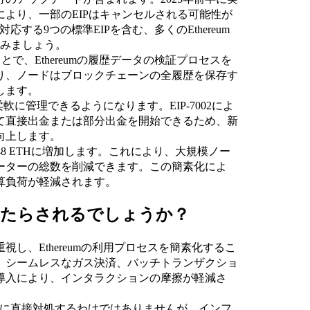
より、一部のEIPはキャンセルされる可能性が
応する9つの標準EIPを含む、多くのEthereum
てみましょう。
ことで、Ethereumの履歴データの検証プロセスを
り、ノードはブロックチェーンの全履歴を保存す
します。
り柔軟に管理できるようになります。EIP-7002によ
て直接出金または部分出金を開始できるため、新
向上します。
ら2048 ETHに増加します。これにより、大規模ノー
ーターの総数を削減できます。この簡素化によ
算負荷が軽減されます。
もたらされるでしょうか？
し、Ethereumの利用プロセスを簡素化するこ
。シームレスなガス決済、バッチトランザクショ
導入により、インタラクションの摩擦が軽減さ
問題に直接対処するわけではありませんが、インフ