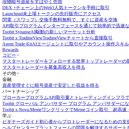
現物
暗号資産をすばやく売買
DEX +
チェーン上のWeb3人気トークンを手軽に取引
Launchpad
未上場トークンの先行販売にアクセス
閃電（スワップ）交換
手数料無料で、すぐに資産を交換
API取引
プログラムインターフェースを通じて効率的で迅速
Toobit Synapse
AI駆動の新しいマーケット分析
Toobit x TradingView
TradingViewチャートから直接取引
Agent Trade Kit
AIエージェントに取引やアカウント操作スキ
Rewards
コピー
マスタートレーダーをフォローする
世界トップトレーダーの
マスタートレーダーを募集
高収入を得る
その他
金融
資産管理
すぐに暗号資産で安定した収益を得る
パートナーシップ
ブローカープログラム
API取引量とトレーディングインフラ
Toobit グローバル アンバサダー プログラム
アンバサダーに
Toobit x Nova.Meme
ワンクリックでMemeコイン取引、超高速
学ぶ
ビギナーズガイド
初心者からプロトレーダーになるための支
ヘルプセンター
プラットフォームの問題を解決するサポート