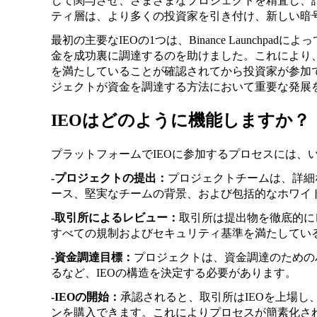
して関与させ、さまざまなプロジェクトを精査し、
ティ層は、より多くの投資家を引き付け、新しい暗
最初の主要なIEOの1つは、Binance Launchpadに
金を成功裏に調達するのを助けました。これにより
を満たしていることが確認されてから投資家が参加
ジェクトが資金を調達する方法において重要な発展
IEOはどのように機能しますか？
プラットフォームでIEOに参加するプロセスには、
-プロジェクトの提出：
プロジェクトチームは、詳細
ース、堅実なチームの背景、および包括的なホワイ
-取引所によるレビュー：
取引所は提出物を徹底的に
すべての規制およびセキュリティ基準を満たしてい
-資金調達目標：
プロジェクトは、資金調達のための
るなど、IEOの構造を決定する必要があります。
-IEOの開始：
承認されると、取引所はIEOを上場
ンを購入できます。これによりプロセスが簡素化さ