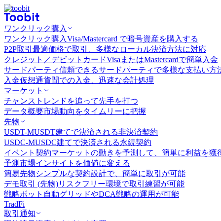
ワンクリック購入
ワンクリック購入
Visa/Mastercard で暗号資産を購入する
P2P取引
最適価格で取引、多様なローカル決済方法に対応
クレジット／デビットカード
VisaまたはMastercardで簡単入金
サードパーティ
信頼できるサードパーティで多様な支払い方
入金
仮想通貨間での入金、迅速な会計処理
マーケット
チャンス
トレンドを追って先手を打つ
データ概要
市場動向をタイムリーに把握
先物
USDT-M
USDT建てで決済される非決済契約
USDC-M
USDC建てで決済される永続契約
イベント契約
マーケットの動きを予測して、簡単に利益を獲
予測市場
インサイトを価値に変える
簡易先物
シンプルな契約設計で、簡単に取引が可能
デモ取引 (先物)
リスクフリー環境で取引練習が可能
戦略ボット
自動グリッドやDCA戦略の運用が可能
TradFi
取引通知