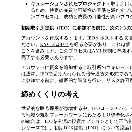
キュレーションされたプロジェクト：
取引所は
るため、特定の品質と可能性の基準を満たすプ
ンプロセスは、成功と成長の可能性が高いプロ
初期取引所提供（IEO）に参加する前に、次の2つ
アカウントを作成する
：
まず、IEOをホストする
ださい。
KYCプロセス
を経る必要があり、これは個
ことを含みます。このプロセスはAML規制に準拠す
完了する必要があります。
アカウントに資金を追加する
：
取引所のウォレット
は通常、IEOで受け入れられる暗号通貨の形式であ
に参加する前に、徹底的な調査を行い、リスク許容
締めくくりの考え
世界的な暗号採用が急増する中、IEOローンチパッ
る地域や規制フレームワークにわたるより標準化さ
の統合は、IEOを主流の投資オプションとして正当
シリーズでは、初期DEX提供（IDO）について議論し、T