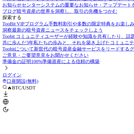
お知らせセンター
システムの重要なお知らせ・アップデート
ブログ
暗号資産の世界を洞察し、取引の先機をつかむ
探索する
TooBit VIPプログラム
手数料割引や多数の限定特典をお楽し
洞察
最新の暗号資産ニュースをチェックしよう
Toobit コミュニティ
ユーザーが経験や知識を共有したり、話
共に歩んだ3年
私たちの歩みと、それを築き上げたコミュニテ
Toobitについて
新世代の暗号資産金融サービスをリードする
ご意見・ご要望
意見をお聞かせください
準備金の証明
100%準備資産による信頼の構築
ログイン
口座開設(無料)
🔥BTC/USDT