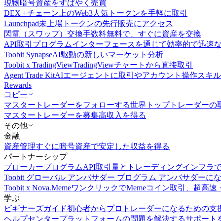
現物
暗号資産をすばやく売買
DEX +
チェーン上のWeb3人気トークンを手軽に取引
Launchpad
未上場トークンの先行販売にアクセス
閃電（スワップ）交換
手数料無料で、すぐに資産を交換
API取引
プログラムインターフェースを通じて効率的で迅速
Toobit Synapse
AI駆動の新しいマーケット分析
Toobit x TradingView
TradingViewチャートから直接取引
Agent Trade Kit
AIエージェントに取引やアカウント操作スキ
Rewards
コピー
マスタートレーダーをフォローする
世界トップトレーダーの
マスタートレーダーを募集
高収入を得る
その他
金融
資産管理
すぐに暗号資産で安定した収益を得る
パートナーシップ
ブローカープログラム
API取引量とトレーディングインフラ
Toobit グローバル アンバサダー プログラム
アンバサダーに
Toobit x Nova.Meme
ワンクリックでMemeコイン取引、超高速
学ぶ
ビギナーズガイド
初心者からプロトレーダーになるための支
ヘルプセンター
プラットフォームの問題を解決するサポート