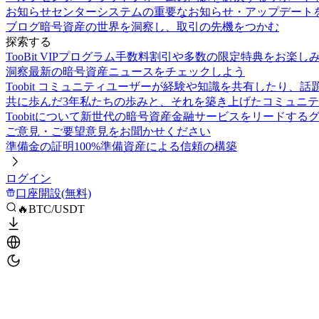
お知らせセンター
システムの重要なお知らせ・アップデート
ブログ
暗号資産の世界を洞察し、取引の先機をつかむ
探索する
TooBit VIPプログラム
手数料割引や多数の限定特典をお楽し
洞察
最新の暗号資産ニュースをチェックしよう
Toobit コミュニティ
ユーザーが経験や知識を共有したり、話
共に歩んだ3年
私たちの歩みと、それを築き上げたコミュニテ
Toobitについて
新世代の暗号資産金融サービスをリードする
ご意見・ご要望
意見をお聞かせください
準備金の証明
100%準備資産による信頼の構築
ログイン
口座開設(無料)
🔥BTC/USDT