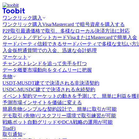
ワンクリック購入
ワンクリック購入
Visa/Mastercard で暗号資産を購入する
P2P取引
最適価格で取引、多様なローカル決済方法に対応
クレジット／デビットカード
VisaまたはMastercardで簡単入金
サードパーティ
信頼できるサードパーティで多様な支払い方
入金
仮想通貨間での入金、迅速な会計処理
マーケット
チャンス
トレンドを追って先手を打つ
データ概要
市場動向をタイムリーに把握
先物
USDT-M
USDT建てで決済される非決済契約
USDC-M
USDC建てで決済される永続契約
イベント契約
マーケットの動きを予測して、簡単に利益を獲
予測市場
インサイトを価値に変える
簡易先物
シンプルな契約設計で、簡単に取引が可能
デモ取引 (先物)
リスクフリー環境で取引練習が可能
戦略ボット
自動グリッドやDCA戦略の運用が可能
TradFi
取引通知