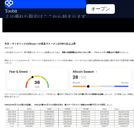
オープン
Toobit
より優れた取引はここから始まります
今日：ヴィタリックのZKsyncへの言及でトークンが100%以上上昇
2025-11-03
11月の始まりにおいて、暗号通貨のセンチメントは慎重なままであり、
恐怖と欲望指数はわずかに36に上昇
し、
アルトシーズン指数は28で維持
されました。
混合したトーンにもかかわらず、プライバシーに焦点を当てたトークンが注目を集め、トレーダーがより強力な匿名性のある資産に移行する中で主要市場で急騰
しました。
ステーブルコインは引き続き強靭さを示しました。11月3日には、
総ステーブルコインフローが1億57万ドルの純流出を記録
しましたが、その背後にはより複雑な
状況がありました。
USDTは5366万ドルの流入を記録
し、
USDCは1億5635万ドルの流出を見せ
、
総ステーブルコイン供給は2660億9千万ドルで安定
しました。