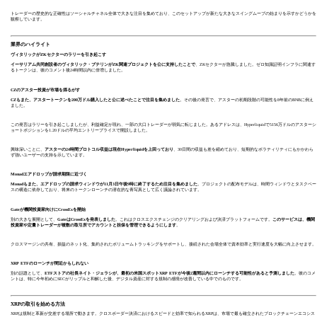
トレーダーの歴史的な正確性はソーシャルチャネル全体で大きな注目を集めており、このセットアップが新たな大きなスイングムーブの始まりを示すかどうかを
観察しています。
業界のハイライト
ヴィタリックがZKセクターのラリーを引き起こす
イーサリアム共同創設者のヴィタリック・ブテリンがZK関連プロジェクトを公に支持したことで
、ZKセクターが急騰しました。ゼロ知識証明インフラに関連す
るトークンは、彼のコメント後24時間以内に倍増しました。
CZのアスター投資が市場を揺るがす
CZもまた、アスタートークンを200万ドル購入したと公に述べたことで注目を集めました
。その後の発言で、アスターの初期段階の可能性を8年前のBNBに例え
ました。
この発言はラリーを引き起こしましたが、利益確定が現れ、一部の大口トレーダーが弱気に転じました。あるアドレスは、Hyperliquidで5156万ドルのアスターシ
ョートポジションを1.20ドルの平均エントリープライスで開設しました。
興味深いことに、
アスターの24時間プロトコル収益は現在Hyperliquidを上回っており
、30日間の収益も差を縮めており、短期的なボラティリティにもかかわら
ず強いユーザーの支持を示しています。
Monadエアドロップが請求期限に近づく
Monadもまた、エアドロップの請求ウィンドウが11月3日午後9時に終了するため注目を集めました
。プロジェクトの配布モデルは、時間ウィンドウとタスクベー
スの構造に依存しており、将来のトークンローンチの潜在的な青写真として広く議論されています。
Gateが機関投資家向けにCrossExを開始
別の大きな展開として、
GateはCrossExを発表しました
。これはクロスエクスチェンジのクリアリングおよび決済プラットフォームです。
このサービスは、機関
投資家や定量トレーダーが複数の取引所でアカウントと担保を管理できるようにします
。
クロスマージンの共有、損益のネット化、集約されたボリュームトラッキングをサポートし、接続された会場全体で資本効率と実行速度を大幅に向上させます。
XRP ETFのローンチが間近かもしれない
別の話題として、
ETFストアの社長ネイト・ジェラシが、最初の米国スポットXRP ETFが今後2週間以内にローンチする可能性があると予測しました
。彼のコメ
ントは、特に今年初めにSECがリップルと和解した後、デジタル資産に対する規制の感情が改善している中でのものです。
XRPの取引を始める方法
XRPは規制と革新が交差する場所で動きます。クロスボーダー決済におけるスピードと効率で知られるXRPは、市場で最も確立されたブロックチェーンエコシス