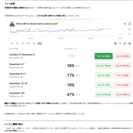
マクロ背景
米国政府の閉鎖は未解決のまま
であり、35日間の記録を超えるとアメリカ史上最長になる可能性があります。
予測市場Polymarketのデータによると、
11月16日以降に解決する可能性が高い
とされています。
継続する閉鎖はマクロデータのリリース遅延に対する懸念を引き起こしており
、12月の政策会議に向けた連邦準備制度のコミュニケーションタイムラインに影響
を与える可能性があります。
市場参加者は、行き詰まりが続く場合に流動性サポートがさらに延長される可能性を注視しています。
クジラと機関の動き
「100パーセント勝率トレーダー」と呼ばれる有名なクジラが、新たに約3億8千万ドルのロングポジションを設定し、
SOLに184ドル、HYPEに40ドルから41.3ド
ルの入札を設定
しました。