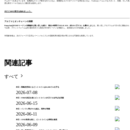
テムの一つを支えています。短期的なスイング取引を行うにせよ、長期的なエクスポージャーを求めるにせよ、Toobitはシームレスなスポット、先物、そして高
度な取引ツールであなたに優位性を提供します。
今すぐXRPの取引を始めましょう。
アルファとオンチェーンの洞察
Pump.funはPUMPトークンの積極的な買い戻しを続け、過去24時間で7453.81 SOL（約139.5万ドル）を費やしました
。買い戻しプログラムが7月15日に開始され
て以来、プラットフォームは約1億6080万ドル相当のPUMPトークンを再購入し、総供給を10.04%削減しました。
市場参加者は、次のフェーズで正式なバーンメカニズムや流動性再分配計画が導入される可能性を推測しています。
関連記事
すべて
本日：戦略的売却にもビットコインは63,000ドルを守る
2026-07-08
本日：FRBの決定を前にビットコインが6万ドル台半ばを回復
2026-06-15
本日：インフレ率が4%を超え、戦争が再燃
2026-06-11
本日：CPIの発表を前に、ビットコインは停戦を無視
2026-06-09