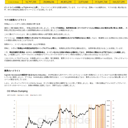
ビットコインの市場シェアは59.91%に上昇
し、アルトコインに対する支配を維持しています。トレーダーは、恐怖レベルが緩和され、マクロの追い風が強まる
中、BTCの潜在的な強気のダイバージェンスを注視しています。
マクロ政策のハイライト
市場はシャットダウン合意と刺激策の噂で反発
週末に二重の触媒が発生し、市場は活気を取り戻しました。
トランプ大統領は、高所得者を除くすべてのアメリカ人が最低$2,000の配当を受け取ると発表
し、共
和党と民主党が40日以上続いた政府閉鎖を終わらせる合意に達したことが確認されました。
この二重のブーストにより、新たな流動性の期待から暗号通貨と株式が反発しました。
アナリストは、
米国政府の再開が11月16日までに行われれば、約$54.2Bの流動性を注入する可能性があると推定
しており、数週間にわたる抑制された支出と支払
いの遅延を逆転させることができます。
長期ローン、トークン化された担保、および市場統合
同時に、
トランプ政権は50年固定金利住宅ローンプログラムを導入
し、長期的な住宅の手頃な価格を拡大し、信用市場を安定させることを目指しています。
一方、
商品先物取引委員会（CFTC）の内部関係者は、トークン化された担保の枠組みを最終化しており、来年初めに開始される予定であることを確認しまし
た。
この提案により、ステーブルコインが米国のクリアリングハウスでのデリバティブ取引の担保として受け入れられるようになります。
このパイロットプログラムには、大規模なポジション開示、取引量報告、運用リスクイベントをカバーする強化された透明性ルールが含まれ、ブロックチェーン
の流動性を規制市場に統合するための重要なステップとなります。
業界のハイライト
Capriole Investmentsの創設者であるCharles Edwards
は、2018年以前から非アクティブだったウォレットを持つ初期のビットコインホエールが大量の保有を売却
していると報告しました。データは、$100Mを超える複数の取引があり、いくつかは$500Mを超えており、数年ぶりのレガシーウォレットからの最も重いオンチ
ェーンの動きを示しています。
しかし、オンチェーンアナリストのWilly Wooは、すべての動きを売却と解釈することに対して警告しました。彼は、一部の活動はアドレスのアップグレード、
カストディのローテーション、財務の再構築に起因しており、清算ではないと指摘しました。