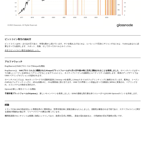
ビットコイン取引の始め方
ビットコインはOG：まだ山の王であり、市場を動かし続けています。サツを積み上げるにせよ、レバレッジで完全にデジェンするにせよ、Toobitはあなたに必
要なすべてを提供します。スポット、先物、そしてすべてのベルとホイッスル。
今すぐビットコイン取引を始めましょう。
アルファウォッチ
PingObserverがX402プロトコルでMintpadを開始
PingObserverは、
X402プロトコル上に構築されたMintpadプラットフォームが11月11日午後10時に正式に開始されることを発表しました
。ローンチパッドはすべ
ての新しいトークンを$PINGとペアリングすることをデフォルトとし、ネイティブトークンの流動性とユーティリティを提供します。将来のアップデートでは
USDCペアリングオプションが追加されます。
ローンチメカニズムは、Baseネットワークでの流動性提供にUniswap v4を使用したPumpスタイルのフェアミンティングに触発されています。配布は、トークン
の49%をフェアミンティングに、49%を自動LPに、2%を開発者に割り当てます。USDCでの早期ミント収益はすべて自動的に$PINGに変換され、ペアリングさ
れ、エコシステムの統合を深めます。
Opinionが新しい取引イベントを開始
予測市場プラットフォームのOpinion
は、新しいキャンペーンを発表しました：$200の適格な取引量を持つトレーダーは10,000 Opinionポイントを共有します。
結論
トランプの$2,000の現金支払いと再開合意の二重発表は、世界市場全体に楽観主義をもたらしました。流動性が解放される寸前であり、ステーブルコインに関す
る規制の明確化が進む中、リリーフラリーの舞台が整っています。
機関投資家のセンチメントは慎重に強気にシフトしており、政府が正式に再開し、資金が流れ始めると、小売参加が戻る可能性が高いです。