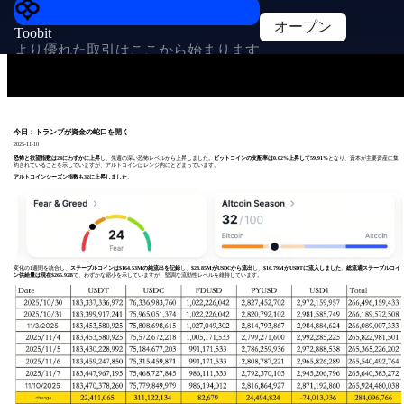
オープン
Toobit
より優れた取引はここから始まります
今日：トランプが資金の蛇口を開く
2025-11-10
恐怖と欲望指数は24にわずかに上昇
し、先週の深い恐怖レベルから上昇しました。
ビットコインの支配率は0.02%上昇して59.91%
となり、資本が主要資産に集
約されていることを示していますが、アルトコインはレンジ内にとどまっています。
アルトコインシーズン指数も32に上昇しました
。
変化の1週間を統合し、
ステーブルコインは$164.53Mの純流出を記録
し、
$28.85MがUSDCから流出
し、
$16.79MがUSDTに流入しました
。
総流通ステーブルコイ
ン供給量は現在$265.92B
で、わずかな縮小を示していますが、堅調な流動性レベルを維持しています。