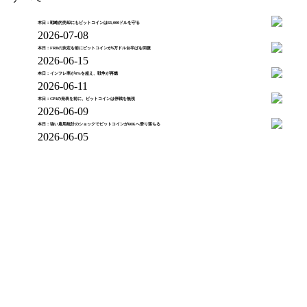
本日：戦略的売却にもビットコインは63,000ドルを守る
2026-07-08
本日：FRBの決定を前にビットコインが6万ドル台半ばを回復
2026-06-15
本日：インフレ率が4%を超え、戦争が再燃
2026-06-11
本日：CPIの発表を前に、ビットコインは停戦を無視
2026-06-09
本日：強い雇用統計のショックでビットコインが60Kへ滑り落ちる
2026-06-05