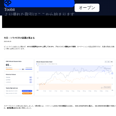
オープン
Toobit
より優れた取引はここから始まります
今日：ソラナETFの話題が高まる
2025-09-29
ビットコインはほとんど動かず、
BTCの支配率は0.09%上昇して58.59%
、
アルトコイン指数は65で保持
。ローテーションの話は活発ですが、先週の高値と比較
して勢いは抑えられています。
ステーブルコインが控えめに流入しました。
9月29日
には、バスケットは
$156.74Mの純流入
を記録し、
$181.61MがUSDTに流入
し、
$44.30MのUSDC流出
で相殺さ
れ、
総供給量は$254.2B
に増加しました。