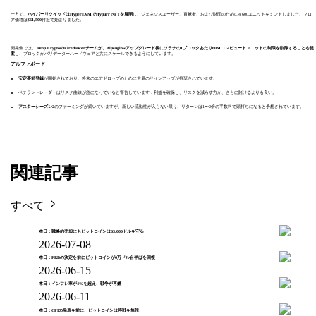
一方で、
ハイパーリクイッドはHyperEVMでHypurr NFTを展開
し、ジェネシスユーザー、貢献者、および財団のために4,600ユニットをミントしました。フロ
ア価格は
$61,500
付近で始まりました。
開発側では、
Jump CryptoのFiredancerチームが、Alpenglowアップグレード後にソラナの1ブロックあたり60Mコンピュートユニットの制限を削除することを提
案
し、ブロックがバリデーターハードウェアと共にスケールできるようにしています。
アルファボード
安定事前登録
が開始されており、将来のエアドロップのために大量のサインアップが推奨されています。
ベテラントレーダーはリスク曲線が急になっていると警告しています：利益を確保し、リスクを減らす方が、さらに賭けるよりも良い。
アスターシーズン2
のファーミングが続いていますが、新しい流動性が入らない限り、リターンは1〜2倍の手数料で頭打ちになると予想されています。
関連記事
すべて
本日：戦略的売却にもビットコインは63,000ドルを守る
2026-07-08
本日：FRBの決定を前にビットコインが6万ドル台半ばを回復
2026-06-15
本日：インフレ率が4%を超え、戦争が再燃
2026-06-11
本日：CPIの発表を前に、ビットコインは停戦を無視