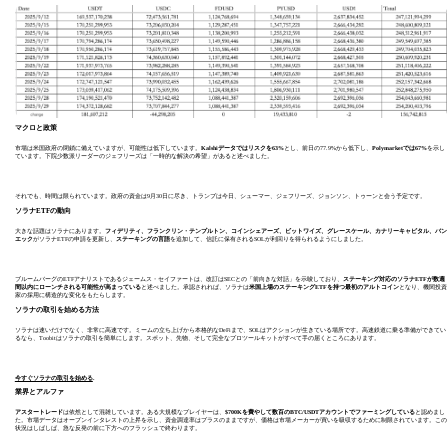
マクロと政策
市場は米国政府の閉鎖に備えていますが、可能性は低下しています。
Kalshiデータではリスクを63%
とし、前日の77.9%から低下し、
Polymarketでは67%
を示し
ています。下院少数派リーダーのジェフリーズは「一時的な解決の希望」があると述べました。
それでも、時間は限られています。政府の資金は9月30日に尽き、トランプは今日、シューマー、ジェフリーズ、ジョンソン、トゥーンと会う予定です。
ソラナETFの動向
大きな話題はソラナにあります。
フィデリティ、フランクリン・テンプルトン、コインシェアーズ、ビットワイズ、グレースケール、カナリーキャピタル、バン
エック
がソラナETFの申請を更新し、
ステーキングの言語
を追加して、信託に保有されるSOLが利回りを得られるようにしました。
ブルームバーグのETFアナリストであるジェームス・セイファートは、改訂はSECとの「前向きな対話」を示唆しており、
ステーキング対応のソラナETFが数週
間以内にローンチされる可能性が高まっている
と述べました。承認されれば、ソラナは
米国上場のステーキングETFを持つ最初のアルトコイン
となり、機関投資
家の採用に構造的な変化をもたらします。
ソラナの取引を始める方法
ソラナは速いだけでなく、非常に高速です。ミームの立ち上げから本格的なDeFiまで、SOLはアクションが生きている場所です。高速鉄道に乗る準備ができてい
るなら、Toobitはソラナの取引を簡単にします。スポット、先物、そして完全なプロツールキットがすべて手の届くところにあります。
今すぐソラナの取引を始める
.
業界とアルファ
アスタートレード
は依然として混雑しています。ある大規模なプレイヤーは、
$700Kを費やして数百のBTC/USDTアカウントでファーミングしている
と認めまし
た。市場データはオープンインタレストの上昇を示し、資金調達率はプラスのままですが、価格は市場メーカーが買いを吸収するために制限されています。この
状況はしばしば、急な反発の前に下方へのフラッシュで終わります。