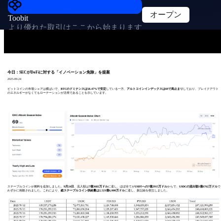
オープン
Toobit
より優れた取引はここから始まります
今日：SECがDeFiに対する「イノベーション免除」を提案
2025-09-24
ビットコインの市場シェアは横ばいで、
BTCのドミナンスは58.47%で安定
している一方、
アルトコインインデックスは69で高止まり
しており、ブレイクアウト
のエネルギーがなくてもローテーションが活発であることを示しています。
ステーブルコインが燃料を追加しました。
9月24日
、流入額は
7億3682万ドル
に達し、ほぼ全てが
USDTへの7億2915万ドル
からで、
USDCの流出額1億6762万ドル
で
わずかに相殺されました。これにより、
総ステーブルコイン供給量は2,521億6,000万ドル
に達し、新記録を樹立しました。