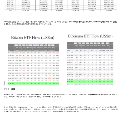
ETFの流れは異なるストーリーを語っています。
9月23日
、ブラックロックの印刷を除くと、
BTC ETFは1億600万ドルを失い
、
ETH ETFは1億4100万ドルを減ら
しました
。これは機関投資家の慎重な姿勢を浮き彫りにしています。
マクロと政策
米国株は下落し、
ダウは0.19%、ナスダックは0.95%、S&P 500は0.55%
の下落を記録しました。債券とドルは緩和し、
10年債利回りは0.99%下がって4.106%
と
なり、
DXYは97.334
となりました。金は
0.43%上昇し、3,762.48ドル
となりました。
大きな政策の見出しは
SEC
からで、「イノベーション免除」という、暗号会社がアメリカで製品を発売する際に、完全なレガシーコンプライアンスを事前に満た
さなくても良いという案が浮上しました。議長のポール・アトキンス氏は、この案の目的は証券法の枠内でDeFiの実験を奨励することだと述べました。年内に承
認されれば、DeFiスポット、マージン、パーペチュアル市場にとって画期的な瞬間になる可能性があります。