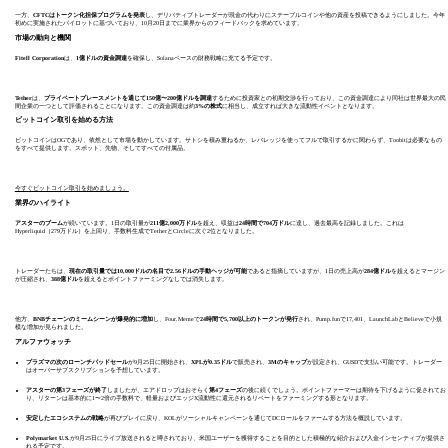
一方、
CFTCはトークン化担保プログラムを発表
し、デリバティブトレーダーが現金の代わりにステーブルコインや他の資産を投稿できるようにしました。今年
初めに実施されたパイロットに基づいており、10月20日までに業界からのフィードバックを求めています。
市場の動向と機関
Fitell Corporation
は、
1億ドルの資金調達
を確保し、Solanaベースの財務戦略に充てる予定です。
Tether
は、
プライベートプレースメントを通じて150億〜200億ドルを調達
するために投資家との初期交渉を行っており、この資金調達により同社は世界最大の民
間企業の一つとして評価されることになります。この資金調達は約
3%の株式
に相当し、成立すれば大きな流動性イベントとなります。
ビットコイン取引を始める方法
ビットコインはOGであり、依然として市場を動かしています。サトシを積み重ねるか、レバレッジを使ってフルで取引するかに関わらず、Toobitは必要なもの
をすべて提供します。スポット、先物、そしてすべての付属品。
今すぐビットコイン取引を始めましょう。
業界のハイライト
アスターのブーム
が続いています。1日の取引量が
211億2,000万ドル
を超え、収益は
24時間で704万ドル
に達し、過去最高を記録しました。これは
Hyperliquid（279万ドル）を上回り、手数料生成でTetherとCircleに次ぐ2位となりました。
トレーダーたちは、
現在の取引量では10,000ドルの名目で2.56ドルの手動ヘッジが可能
であると指摘していますが、1日の売上高が
284億ドル
を超えるとマージン
が圧縮され、
388億ドル
を超えるとポイントファーミングなしでは消失します。
他方、
BNBチェーンのミームシーンが爆発的に増加
し、Four.Memeで
24時間で5,700以上のトークンが発行
され、Pump.funで17,401、LaunchLabとBelieveで小規
模な増加が見られました。
アルファウォッチ
プラズマの次のローンチパッドセール
が9月25日に開始され、
XPLが0.35ドル
で販売され、
3Mのキャップ
が設定され、GUSDで支払い可能です。トレーダー
はオーバーサブスクリプションを予想しています。
アスターの第3フェーズが終了
しましたが、エアドロップはおそらく
第4フェーズ
の後に続くでしょう。ポイントファーマーは期待を下げるように促されてお
り、リターンは基本的に1〜2倍の手数料で、軽量およびエッジX流動性に還元されるリベートをファーミングする形となります。
安定したエコシステムの戦略
が再びプレイに戻り、KOLがソーシャルキャンペーンを通じてDCロールをファームする方法を概説しています。
Polymarket
U.S.
が9月25日にライブ放送されると噂されており、米国ユーザーを獲得することを目的とした積極的な紹介および入金インセンティブが提供さ
れる予定です。