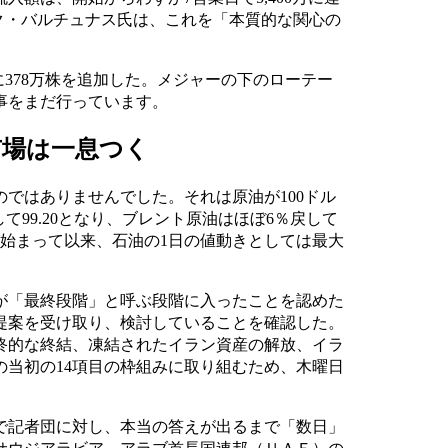
ク・バルチュナス氏は、これを「本質的な関心の
らに378万株を追加した。メジャーの下のローテー
事をまだ行っています。
市場は一息つく
ではありませんでした。それは原油が100ドル
して99.20となり、ブレント原油はほぼ6％戻して
が始まって以来、石油の1日の値動きとしては最大
が「最終段階」と呼ぶ段階に入ったことを認めた
提案を受け取り、検討していることを確認した。
終的な終結、凍結されたイラン資産の解放、イラ
当初の14項目の枠組みに取り組むため、木曜日
で記者団に対し、本当の答えが出るまで「数日」