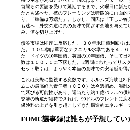
待つ用意があると述べた。同氏はまた、カタール、
首脳らの要請を受けて延期するまで、火曜日に新た
たとも述べた。彼のフレーミングは特徴的に両面的
り、「準備は万端だ」。しかし、同氏は「正しい答
も述べ、外交の道に真の意味で閉ざす余地を与えて
み、値を切り上げた。
債券市場は即座に反応した。 ３０年米国債利回り
た。 １０年物は重要なテクニカル水準である４．６
た。ドイツの10年国債、英国の10年国債、そして日
数は１００．５に下落した。 2週間にわたってリス
セット取引は、ようやく本当の意味での安堵感​​を得
これは実際に監視する変数です。ホルムズ海峡は82
ムコの最高経営責任者（ＣＥＯ）は今週初め、混乱
で延びる可能性があり、週当たり約１億バレルの供
交渉の軌道が維持できれば、90ドルのブレントに戻
保険料の上昇を引き起こしてきた構造的エネルギー
FOMC議事録は誰もが予想して