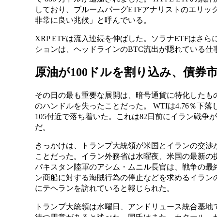
しており、ブルームバーグETFアナリストのエリッ
非常に良い兆候」と呼んでいる。
XRP ETFは流入連続を伸ばした。ソラナETFはさ
ションは、ヘッドラインのBTC流出が隠れている仕
原油が100ドルを割り込み、債券
その日の最も重要な展開は、暗号通貨に特化したもの
のハンドルを失ったことだった。 WTIは4.76％下落
105付近で落ち着いた。これは82日前にイラン戦争
だ。
きっかけは、トランプ大統領が米国とイランの交渉
ことだった。イラン外務省は水曜夜、米国の最新の
パキスタン陸軍のアシム・ムニル長官は、戦争の最
ン商船に対する海賊行為の停止などを求めるイランの
にテヘランを訪れていると報じられた。
トランプ大統領は水曜日、アンドリュース統合基地