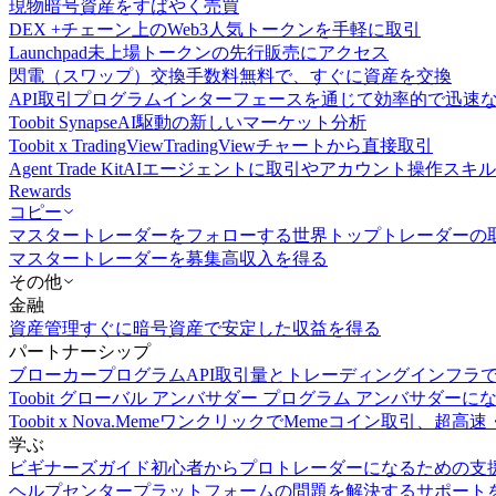
現物
暗号資産をすばやく売買
DEX +
チェーン上のWeb3人気トークンを手軽に取引
Launchpad
未上場トークンの先行販売にアクセス
閃電（スワップ）交換
手数料無料で、すぐに資産を交換
API取引
プログラムインターフェースを通じて効率的で迅速
Toobit Synapse
AI駆動の新しいマーケット分析
Toobit x TradingView
TradingViewチャートから直接取引
Agent Trade Kit
AIエージェントに取引やアカウント操作スキ
Rewards
コピー
マスタートレーダーをフォローする
世界トップトレーダーの
マスタートレーダーを募集
高収入を得る
その他
金融
資産管理
すぐに暗号資産で安定した収益を得る
パートナーシップ
ブローカープログラム
API取引量とトレーディングインフラ
Toobit グローバル アンバサダー プログラム
アンバサダーに
Toobit x Nova.Meme
ワンクリックでMemeコイン取引、超高速
学ぶ
ビギナーズガイド
初心者からプロトレーダーになるための支
ヘルプセンター
プラットフォームの問題を解決するサポート