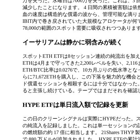
万を失った。水曜日は7000万を失った。これは、3 回
減少したことになります。 4 日間の累積被害額は依然とし
血の速度は構造的な償還の波から、管理可能な滴り
IBIT内で巻き戻されていた大規模なアロケータが何で
78,000の範囲のスポット需要に吸収されつつありま
イーサリアムは静かに弱含みが続く
スポットETH ETFは8セッション連続の純流出を加え
ETHは4月まで守ってきた2,200レベルを失い、2,11
ETH/BTC比率は0.0276で、10カ月ぶりの低水
らに71,672ETHを購入し、この下落を魅力的な機
ド償還セッションを相殺するには十分ではなかった
ると主張し続けている。テープではまだそれを確認
HYPE ETFは単日流入額で記録を更新
この日のクリーンシグナルは実際にHYPEだった。スポット HY
の純流入を記録しました。これは単一セッションの記
の燃焼額の約 17 倍に相当します。 21Shares THYP 製
で 880 万ドルが追加されました。 HYPE ETFの