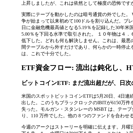
上昇しましたが、これは依然として極度の恐怖です
実際にテープを動かしたのは暗号通貨の外でした。 W
争が始まって以来初めて100ドルを割り込んだ。ブレ
日に金融危機最高値となる5.19％を記録した30年
5.00％を下回る水準で取引された。 １０年物は４
低下した。どれも何も解決しません。これは、最悪の
間テーブルから外すだけであり、何らかの一時停止を
は、これで十分でした。
ETF資金フロー: 流出は鈍化し、
ビットコインETF: まだ流出超だが、日
米国のスポットビットコインETFは5月20日、4日連
出した。このうちブラックロックのIBITが6150万件
失った。モルガン・スタンレーの MSBT は、テ
り、110 万件でした。他の 8 つのファンドを合わせ
今週のアークはストーリーを明確に伝えます。月曜日は6