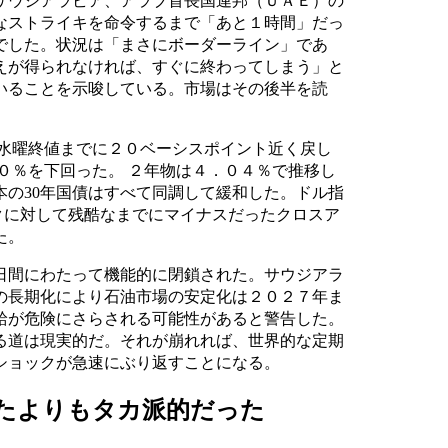
サウジアラビア、アラブ首長国連邦（ＵＡＥ）の
なストライキを命令するまで「あと１時間」だっ
でした。状況は「まさにボーダーライン」であ
えが得られなければ、すぐに終わってしまう」と
いることを示唆している。市場はその後半を読
は水曜終値までに２０ベーシスポイント近く戻し
０％を下回った。 ２年物は４．０４％で推移し
本の30年国債はすべて同調して緩和した。ドル指
クに対して残酷なまでにマイナスだったクロスア
た。
日間にわたって機能的に閉鎖された。サウジアラ
の長期化により石油市場の安定化は２０２７年ま
給が危険にさらされる可能性があると警告した。
る道は現実的だ。それが崩れれば、世界的な定期
ショックが急速にぶり返すことになる。
いたよりもタカ派的だった