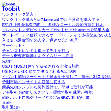
ワンクリック購入
ワンクリック購入
Visa/Mastercard で暗号資産を購入する
P2P取引
最適価格で取引、多様なローカル決済方法に対応
クレジット／デビットカード
VisaまたはMastercardで簡単入金
サードパーティ
信頼できるサードパーティで多様な支払い方
入金
仮想通貨間での入金、迅速な会計処理
マーケット
チャンス
トレンドを追って先手を打つ
データ概要
市場動向をタイムリーに把握
先物
USDT-M
USDT建てで決済される非決済契約
USDC-M
USDC建てで決済される永続契約
イベント契約
マーケットの動きを予測して、簡単に利益を獲
予測市場
インサイトを価値に変える
簡易先物
シンプルな契約設計で、簡単に取引が可能
デモ取引 (先物)
リスクフリー環境で取引練習が可能
戦略ボット
自動グリッドやDCA戦略の運用が可能
TradFi
取引通知