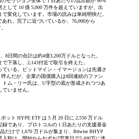
のセッション全体で 1 日あたりの流出額が 90%
て 10 億 5,000 万件を超えていますが、出
まで変化しています。市場の読みは単純明快だ。
あれ、完了に近づいているか、76,000から
す。
、8日間の合計は約4億3,200万ドルとなった。
6まで下落し、2,143付近で取引を終えた。
準となっている。ビットマイン・イマージョンは先週さ
会と呼んだが、企業の国債購入は8回連続のファン
。トム・リー氏は、U字型の底が形成されつつあ
していません。
PE ETF は 5 月 20 日に 2,550 万ドル
録であり、プロトコルの 1 日あたりの支援基金
品だけで 1,670 万ドルが集まり、Bitwise BHYP
累計流入額は、開始からわずか7営業日で5,400万に達