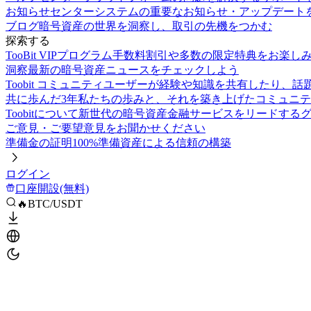
お知らせセンター
システムの重要なお知らせ・アップデート
ブログ
暗号資産の世界を洞察し、取引の先機をつかむ
探索する
TooBit VIPプログラム
手数料割引や多数の限定特典をお楽し
洞察
最新の暗号資産ニュースをチェックしよう
Toobit コミュニティ
ユーザーが経験や知識を共有したり、話
共に歩んだ3年
私たちの歩みと、それを築き上げたコミュニテ
Toobitについて
新世代の暗号資産金融サービスをリードする
ご意見・ご要望
意見をお聞かせください
準備金の証明
100%準備資産による信頼の構築
ログイン
口座開設(無料)
🔥BTC/USDT