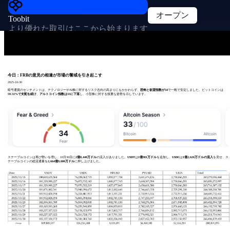
オープン
Toobit
より優れた取引はここから始まります
今日：FRBの意見の相違が市場の警戒を引き起こす
2025-10-30
暗号通貨のセンチメントは、テクノロジーやAI株に対するリスク志向の高まりにもかかわらず、
恐怖と欲望指数が34
で一晩で安定しました。ビットコインは
59.51%で支配を続け
、
アルトコイン指数は33に下落
し、小型株に対する慎重な姿勢を示しています。
ステーブルコインは再び勢いを増し、10月30日に
2億8,440万ドル
の流入がありました。
USDT
は
1億981万ドル
を追加し、
USDC
は
1億2,626万ドルの流入
を見せ、ス
テーブルコインの総流通量を
2,664億9,000万ドル
に押し上げました。