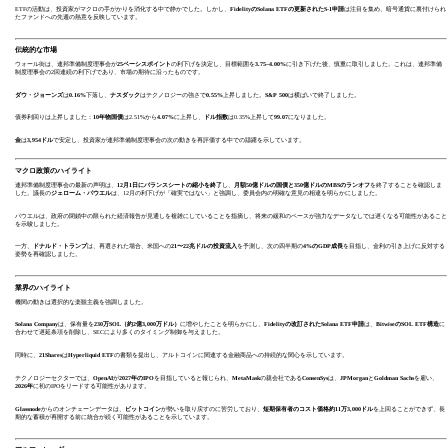
ETFの活動は、投資家がマクロの手がかりを消化する中で静かでした。しかし、
FidelityのSolana ETFの更新されたS-1申請
は注目を集め、暗号通貨に裏付けられ
たファンドへの先週の熱意を反映しています。
伝統的な市場
ウォール街は、連邦準備制度理事会が
25ベーシスポイント
の利下げを決定し、目標範囲を
3.75–4.00%
に引き下げた後、慎重に取引しました。これは、連邦準備
制度理事会の2回連続の利下げであり、市場の期待に沿ったものです。
ダウ・ジョーンズ
は
0.16%
下落し、
ナスダック
はテクノロジーの強さで
0.55%
上昇しました。
S&P 500
は横ばいで終了しました。
債券利回りは上昇しました：
10年物国債
は2.51%から
4.07%
に上昇し、
ドル指数
は0.35%上昇して
99.07
になりました。
金
は
3,954ドル
で安定し、投資家が連邦準備制度理事会の次の動きを再評価する中での躊躇を示しています。
マクロ政策のハイライト
連邦準備制度理事会の最新の声明は、
12月1日にバランスシートの縮小を終了
し、
月額50億ドルの国債と350億ドルのMBSのランオフ
を終了することを確認しま
した。議長の
ジェローム・パウエル
は、12月の利下げが「確実ではない」と強調し、委員会内の明確な意見の相違を明らかにしました。
パウエルは、政府の閉鎖中の限られた経済報告が見通しを複雑にしていることを指摘し、将来の緩和のペースが強力なデータなしでは遅くなる可能性があること
を示唆しました。
一方、
ドナルド・トランプ
は、再選された場合、米国への
21〜22兆ドルの投資流入
を予測し、次の四半期の
4%のGDP成長
を目指し、金利の引き上げに反対する
姿勢を再確認しました。
業界のハイライト
機関の動きは選択的な楽観主義を強調しました。
Solana Company
は、保有量を
230万SOL（約2億3,000万ドル）
に増やしたことを明らかにし、
Fidelityの改訂されたSolana ETF申請
は、
BitwiseのSOL ETF構造
に
合わせて遅延条項を削除し、SECにより多くのタイミング制御を与えました。
同時に、
21Shares
は
Hyperliquid ETF
の書類を提出し、アルトコインに関連する金融商品への持続的な関心を示しています。
テクノロジーセクターでは、
OpenAI
が
2027年のIPO
を目指していると報じられ、
MetaMask
の親会社である
ConsenSys
は、
JPMorgan
と
Goldman Sachs
を雇い、
2026年
に初のIPOをリードする可能性があります。
Glassnode
からのオンチェーンデータは、
ビットコイン
が勢いを取り戻すのに苦労しており、
短期保有者のコスト価格約11万3,000ドル
を上回ることができず、長
期的な蓄積が再開する前に統合が続く可能性があることを示しています。