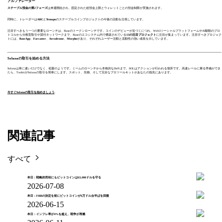
アルファレーダー
ステーブル
預金の第2フェーズ
は来週開始され、固定された総預金上限とウォレットごとの預金制限が実施されます。
同時に、トレーダーは
ARC
と
Temopo
のステーブルコインプロジェクトの今後の活動を注視しています。
注目すべきもう一つの重要なローンチは、Baseのトークンローンチです。コインのデビューが近づくにつれ、Web3ソーシャルプラットフォームやAI駆動のプロ
トコルから分散型取引や貸付ネットワークまで、Baseのエコシステム内で構築されている
13の注目プロジェクト
に注目が集まっています。注目すべきプロジェク
トには、
BaseApp
、
Farcaster
、
Aerodrome
、
Morpho
があり、それぞれユーザー活動と流動性の強い成長を示しています。
Solanaの取引を始める方法
Solanaは単に速いだけでなく、稲妻のようです。ミームのローンチから本格的なDeFiまで、SOLはアクションが行われる場所です。高速レールに乗る準備ができ
たら、ToobitがSolanaの取引を簡単にします。スポット、先物、そして完全なプロツールキットがあなたの指先にあります。
今すぐSolanaの取引を始めましょう
.
関連記事
すべて
本日：戦略的売却にもビットコインは63,000ドルを守る
2026-07-08
本日：FRBの決定を前にビットコインが6万ドル台半ばを回復
2026-06-15
本日：インフレ率が4%を超え、戦争が再燃