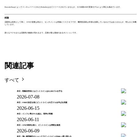
PancakeSwapによってインキュベートされたProbableはまだリリースされていませんが、その自動USDT変換モデルにより関心を集めています。
結論
流動性は依然として薄く、ETFの需要は弱まり、センチメントは明確にリスクオフです。機関投資家は市場を放棄しているわけではありませんが、明らかに待機
しています。
新たなマクロまたは流動性の触媒が現れるまで、忍耐が最も価値のあるポジションです。
関連記事
すべて
本日：戦略的売却にもビットコインは63,000ドルを守る
2026-07-08
本日：FRBの決定を前にビットコインが6万ドル台半ばを回復
2026-06-15
本日：インフレ率が4%を超え、戦争が再燃
2026-06-11
本日：CPIの発表を前に、ビットコインは停戦を無視
2026-06-09
本日：強い雇用統計のショックでビットコインが60Kへ滑り落ちる