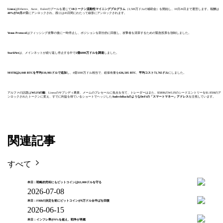
Linea
はEtherex、Aave、Eulerのプールを通じて
1Bトークン流動性マイニングプログラム
（3,500万ドルの補助金）を開始し、10月26日まで運営します。報酬は
40%が
10月27日
にアンロックされ、残りは45日間にわたって線形にアンロックされます。
Venus Protocol
はフィッシング攻撃の後に一時停止し、ポジションを部分的に回復し、攻撃者を清算するための緊急投票を強制しました。
StarkNet
は、メインネットが繰り返し停止する中で
2億6000万ドルを調達
しました。
MSTRは4,048 BTCを平均110,981ドルで追加
し、4億5000万ドル相当で、総保有量を
636,505 BTC
、
平均コスト73,765ドル
にしました。
アルファの話題は
WLFIの鯨
、Lineaのサブシディ農業、メームのプレセールに焦点を当て、トレーダーはまた、$580KのWLFIのシードエントリーを$1.85Mのア
ンロックされたトークンに変え、すでに利益を得ているショートでヘッジした
AndreIsBackのようなDeFiの「スマートマネー」アドレス
を注視しています。
関連記事
すべて
本日：戦略的売却にもビットコインは63,000ドルを守る
2026-07-08
本日：FRBの決定を前にビットコインが6万ドル台半ばを回復
2026-06-15
本日：インフレ率が4%を超え、戦争が再燃