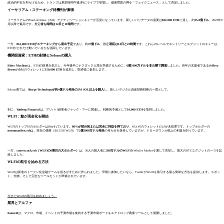
政治的不安を和らげるため、トランプは東部時間午後2時にライブで登場し、健康問題の噂を「フェイクニュース」として否定しました。
イーサリアム：ステーキング待機列が膨張
イーサリアムのProof-of-Stake（PoS）アクティベーションキューが活発になっています。新しいバリデータの需要は
832,000 ETH
に達し、約
35.8億ドル
、2023年9
月以降で最高です。推定
待ち時間は14日と11時間
です。
一方、
861,000 ETHがステーキングから退出予定
であり、約
37億ドル
、推定
遅延は14日と23時間
です。これらのレベルでエントリーとエグジットのキューは、
ETHがどれだけ動いているかを強調しています。
機関投資家：ETHの財務とSolanaの購入
Ether Machine
は、ETHの財務を拡大し、今年後半にナスダック上場を準備するために、
6億5400万ドルを非公開で調達
しました。長年の支援者である
Jeffrey
Berns
が会社のウォレットに
150,000 ETH
を追加し、取締役に参加します。
Solana側では、
Sharps Technologyが約4億ドル相当の2M SOL以上を購入
し、新しいデジタル資産財務戦略の一環として。
別に、
Yunfeng Financial
は、アリババ創業者ジャック・マーに関連し、戦略的予備として
10,000 ETH
を取得しました。
WLFI：鯨が現金化を開始
WLFIのトップ10のホルダーは分かれています。
80%が部分的または完全に利益を得ており
、#2と#5のウォレットだけが未処理です。トップホルダーの
moonmanifest.eth
は、現在の価格（$0.2318 WLFI）で
2億3000万ドル相当
の持ち分を保持していますが、ドローダウンが紙上の利益を削っています。
一方、
convexcuck.eth（WLFIの6番目の大ホルダー）
は、36人の購入者に
380万ドルのWLFI
をWhales Marketを通じて売却し、最大のOTCエグジットの一つを記
録しました。
WLFIの取引を始める方法
WLFIは新進のトークン化金融ゲームを揺るがすために作られました。早期に参加したいなら、ToobitがWLFIを取引する最も簡単な方法を提供します。スポッ
ト、先物、そして完全なツールセットが準備されています。
今すぐWLFIの取引を始めましょう。
業界とアルファ
KaitoAI
は、マクロ、市場、イベントの予測市場を集約する予測市場ボードをエアドロップ農業ツールとして展開しました。