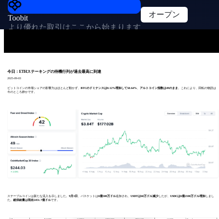
オープン
Toobit
より優れた取引はここから始まります
今日：ETHステーキングの待機行列が過去最高に到達
2025-09-03
ビットコインの市場シェアの影響力はほとんど動かず、
BTCのドミナンスは0.12%増加して58.64%
、
アルトコイン指数は49のまま
。これにより、回転の物語は
今のところ静かです。
ステーブルコインは新たな流入を示しました。
9月3日
、バスケットは
6億500万ドル
追加され、
USDTは60万ドル減少
したが、
USDCは6億2100万ドル増加
しまし
た。
総供給量は現在2451.7億ドル
です。