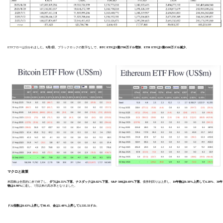
ETFフローは分かれました。
9月2日
、ブラックロックの数字なしで、
BTC ETFは1億2700万ドル増加
、
ETH ETFは1億6500万ドル減少
。
マクロと政策
米国株は全面的に赤で終了し、
ダウは0.55%下落、ナスダックは0.82%下落、S&P 500は0.69%下落
。債券利回りは上昇し、
10年物は0.38%上昇して4.28%
、
30年
物は4.98%
に達し、7月以来の高水準となりました。
ドル指数は0.63%上昇して98.45
、
金は2.48%上昇して3,535.33ドル
。