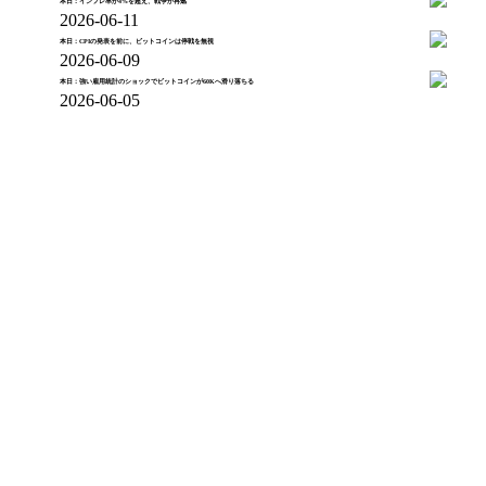
本日：インフレ率が4%を超え、戦争が再燃
2026-06-11
本日：CPIの発表を前に、ビットコインは停戦を無視
2026-06-09
本日：強い雇用統計のショックでビットコインが60Kへ滑り落ちる
2026-06-05