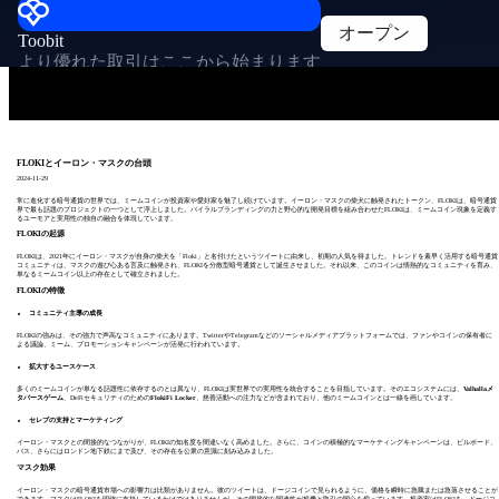
オープン
Toobit
より優れた取引はここから始まります
FLOKIとイーロン・マスクの台頭
2024-11-29
常に進化する暗号通貨の世界では、ミームコインが投資家や愛好家を魅了し続けています。イーロン・マスクの柴犬に触発されたトークン、FLOKIは、暗号通貨
界で最も話題のプロジェクトの一つとして浮上しました。バイラルブランディングの力と野心的な開発目標を組み合わせたFLOKIは、ミームコイン現象を定義す
るユーモアと実用性の独自の融合を体現しています。
FLOKIの起源
FLOKIは、2021年にイーロン・マスクが自身の柴犬を「Floki」と名付けたというツイートに由来し、初期の人気を得ました。トレンドを素早く活用する暗号通貨
コミュニティは、マスクの遊び心ある言及に触発され、FLOKIを分散型暗号通貨として誕生させました。それ以来、このコインは情熱的なコミュニティを育み、
単なるミームコイン以上の存在として確立されました。
FLOKIの特徴
コミュニティ主導の成長
FLOKIの強みは、その強力で声高なコミュニティにあります。TwitterやTelegramなどのソーシャルメディアプラットフォームでは、ファンやコインの保有者に
よる議論、ミーム、プロモーションキャンペーンが活発に行われています。
拡大するユースケース
多くのミームコインが単なる話題性に依存するのとは異なり、FLOKIは実世界での実用性を統合することを目指しています。そのエコシステムには、
Valhallaメ
タバースゲーム
、DeFiセキュリティのための
FlokiFi Locker
、慈善活動への注力などが含まれており、他のミームコインとは一線を画しています。
セレブの支持とマーケティング
イーロン・マスクとの間接的なつながりが、FLOKIの知名度を間違いなく高めました。さらに、コインの積極的なマーケティングキャンペーンは、ビルボード、
バス、さらにはロンドン地下鉄にまで及び、その存在を公衆の意識に刻み込みました。
マスク効果
イーロン・マスクの暗号通貨市場への影響力は比類がありません。彼のツイートは、ドージコインで見られるように、価格を瞬時に急騰または急落させることが
できます。マスクはFLOKIを明確に支持しているわけではありませんが、その間接的な関連性が投機と取引の関心を煽っています。投資家はFLOKIを、ドージコ