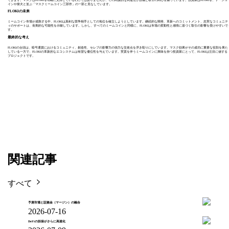
インや柴犬と並ぶ「マスクミームコイン三部作」の一部と見なしています。
FLOKIの未来
ミームコイン市場が成熟する中、FLOKIは真剣な競争相手としての地位を確立しようとしています。継続的な開発、革新へのコミットメント、忠実なコミュニテ
ィのサポートは、長期的な可能性を示唆しています。しかし、すべてのミームコインと同様に、FLOKIは市場の変動性と感情に基づく取引の影響を受けやすいで
す。
最終的な考え
FLOKIの台頭は、暗号通貨におけるコミュニティ、創造性、セレブの影響力の強力な交差点を浮き彫りにしています。マスク効果がその成功に重要な役割を果た
している一方で、FLOKIの革新的なエコシステムは有望な優位性を与えています。実質を伴うミームコインに興味を持つ投資家にとって、FLOKIは注目に値する
プロジェクトです。
関連記事
すべて
予測市場と証拠金（マージン）の融合
2026-07-16
DeFiの担保がさらに高速化