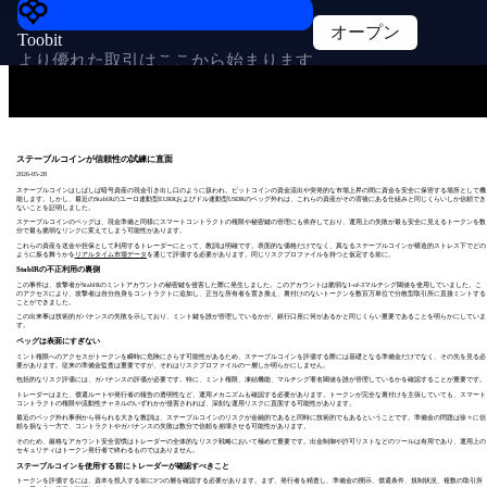
オープン
Toobit
より優れた取引はここから始まります
ステーブルコインが信頼性の試練に直面
2026-05-28
ステーブルコインはしばしば暗号資産の現金引き出し口のように扱われ、ビットコインの資金流出や突発的な市場上昇の間に資金を安全に保管する場所として機
能します。しかし、最近のStablRのユーロ連動型EURRおよびドル連動型USDRのペッグ外れは、これらの資産がその背後にある仕組みと同じくらいしか信頼でき
ないことを証明しました。
ステーブルコインのペッグは、現金準備と同様にスマートコントラクトの権限や秘密鍵の管理にも依存しており、運用上の失敗が最も安全に見えるトークンを数
分で最も脆弱なリンクに変えてしまう可能性があります。
これらの資産を送金や担保として利用するトレーダーにとって、教訓は明確です。表面的な価格だけでなく、異なるステーブルコインが構造的ストレス下でどの
ように振る舞うかを
リアルタイム市場データ
を通じて評価する必要があります。同じリスクプロファイルを持つと仮定する前に。
StablRの不正利用の裏側
この事件は、攻撃者がStablRのミントアカウントの秘密鍵を侵害した際に発生しました。このアカウントは脆弱な1-of-3マルチシグ閾値を使用していました。こ
のアクセスにより、攻撃者は自分自身をコントラクトに追加し、正当な所有者を置き換え、裏付けのないトークンを数百万単位で分散型取引所に直接ミントする
ことができました。
この出来事は技術的ガバナンスの失敗を示しており、ミント鍵を誰が管理しているかが、銀行口座に何があるかと同じくらい重要であることを明らかにしていま
す。
ペッグは表面にすぎない
ミント権限へのアクセスがトークンを瞬時に危険にさらす可能性があるため、ステーブルコインを評価する際には基礎となる準備金だけでなく、その先を見る必
要があります。従来の準備金監査は重要ですが、それはリスクプロファイルの一層しか明らかにしません。
包括的なリスク評価には、ガバナンスの評価が必要です。特に、ミント権限、凍結機能、マルチシグ署名閾値を誰が管理しているかを確認することが重要です。
トレーダーはまた、償還ルートや発行者の報告の透明性など、運用メカニズムも確認する必要があります。トークンが完全な裏付けを主張していても、スマート
コントラクトの権限や流動性チャネルのいずれかが侵害されれば、深刻な運用リスクに直面する可能性があります。
最近のペッグ外れ事例から得られる大きな教訓は、ステーブルコインのリスクが金融的であると同時に技術的でもあるということです。準備金の問題は徐々に信
頼を損なう一方で、コントラクトやガバナンスの失敗は数分で信頼を崩壊させる可能性があります。
そのため、厳格なアカウント安全習慣はトレーダーの全体的なリスク戦略において極めて重要です。出金制御や許可リストなどのツールは有用であり、運用上の
セキュリティはトークン発行者で終わるものではありません。
ステーブルコインを使用する前にトレーダーが確認すべきこと
トークンを評価するには、資本を投入する前に3つの層を確認する必要があります。まず、発行者を精査し、準備金の開示、償還条件、規制状況、複数の取引所