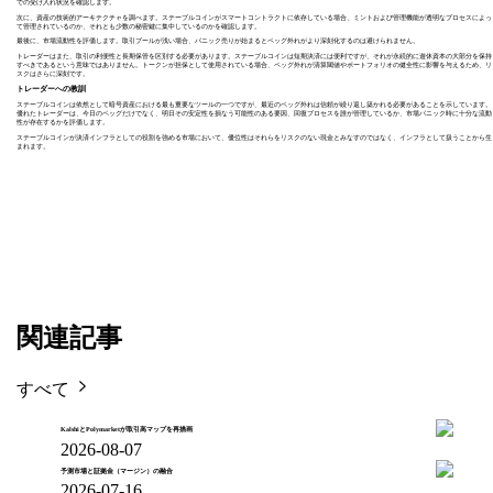
での受け入れ状況を確認します。
次に、資産の技術的アーキテクチャを調べます。ステーブルコインがスマートコントラクトに依存している場合、ミントおよび管理機能が透明なプロセスによっ
て管理されているのか、それとも少数の秘密鍵に集中しているのかを確認します。
最後に、市場流動性を評価します。取引プールが浅い場合、パニック売りが始まるとペッグ外れがより深刻化するのは避けられません。
トレーダーはまた、取引の利便性と長期保管を区別する必要があります。ステーブルコインは短期決済には便利ですが、それが永続的に遊休資本の大部分を保持
すべきであるという意味ではありません。トークンが担保として使用されている場合、ペッグ外れが清算閾値やポートフォリオの健全性に影響を与えるため、リ
スクはさらに深刻です。
トレーダーへの教訓
ステーブルコインは依然として暗号資産における最も重要なツールの一つですが、最近のペッグ外れは信頼が繰り返し築かれる必要があることを示しています。
優れたトレーダーは、今日のペッグだけでなく、明日その安定性を損なう可能性のある要因、回復プロセスを誰が管理しているか、市場パニック時に十分な流動
性が存在するかを評価します。
ステーブルコインが決済インフラとしての役割を強める市場において、優位性はそれらをリスクのない現金とみなすのではなく、インフラとして扱うことから生
まれます。
関連記事
すべて
KalshiとPolymarketが取引高マップを再描画
2026-08-07
予測市場と証拠金（マージン）の融合
2026-07-16