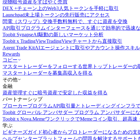
現物
暗号資産をすばやく売買
DEX +
チェーン上のWeb3人気トークンを手軽に取引
Launchpad
未上場トークンの先行販売にアクセス
閃電（スワップ）交換
手数料無料で、すぐに資産を交換
API取引
プログラムインターフェースを通じて効率的で迅速
Toobit Synapse
AI駆動の新しいマーケット分析
Toobit x TradingView
TradingViewチャートから直接取引
Agent Trade Kit
AIエージェントに取引やアカウント操作スキ
Rewards
コピー
マスタートレーダーをフォローする
世界トップトレーダーの
マスタートレーダーを募集
高収入を得る
その他
金融
資産管理
すぐに暗号資産で安定した収益を得る
パートナーシップ
ブローカープログラム
API取引量とトレーディングインフラ
Toobit グローバル アンバサダー プログラム
アンバサダーに
Toobit x Nova.Meme
ワンクリックでMemeコイン取引、超高速
学ぶ
ビギナーズガイド
初心者からプロトレーダーになるための支
ヘルプセンター
プラットフォームの問題を解決するサポート