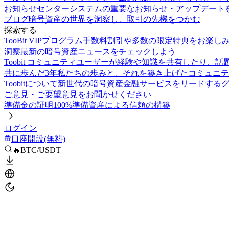
お知らせセンター
システムの重要なお知らせ・アップデート
ブログ
暗号資産の世界を洞察し、取引の先機をつかむ
探索する
TooBit VIPプログラム
手数料割引や多数の限定特典をお楽し
洞察
最新の暗号資産ニュースをチェックしよう
Toobit コミュニティ
ユーザーが経験や知識を共有したり、話
共に歩んだ3年
私たちの歩みと、それを築き上げたコミュニテ
Toobitについて
新世代の暗号資産金融サービスをリードする
ご意見・ご要望
意見をお聞かせください
準備金の証明
100%準備資産による信頼の構築
ログイン
口座開設(無料)
🔥BTC/USDT