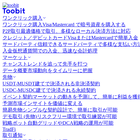
ワンクリック購入
ワンクリック購入
Visa/Mastercard で暗号資産を購入する
P2P取引
最適価格で取引、多様なローカル決済方法に対応
クレジット／デビットカード
VisaまたはMastercardで簡単入金
サードパーティ
信頼できるサードパーティで多様な支払い方
入金
仮想通貨間での入金、迅速な会計処理
マーケット
チャンス
トレンドを追って先手を打つ
データ概要
市場動向をタイムリーに把握
先物
USDT-M
USDT建てで決済される非決済契約
USDC-M
USDC建てで決済される永続契約
イベント契約
マーケットの動きを予測して、簡単に利益を獲
予測市場
インサイトを価値に変える
簡易先物
シンプルな契約設計で、簡単に取引が可能
デモ取引 (先物)
リスクフリー環境で取引練習が可能
戦略ボット
自動グリッドやDCA戦略の運用が可能
TradFi
取引通知