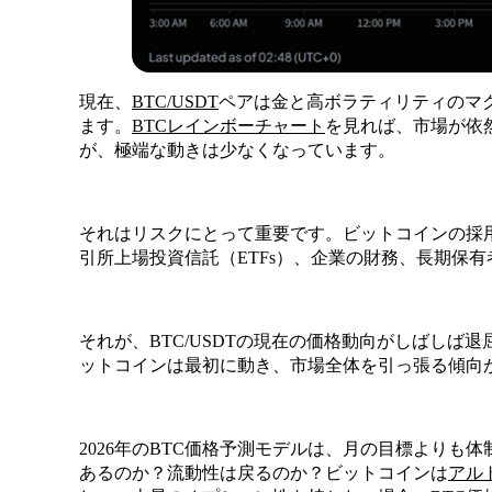
現在、
BTC/USDT
ペアは金と高ボラティリティのマ
ます。
BTCレインボーチャート
を見れば、市場が依
が、極端な動きは少なくなっています。
それはリスクにとって重要です。ビットコインの採
引所上場投資信託（ETFs）、企業の財務、長期保
それが、BTC/USDTの現在の価格動向がしばしば
ットコインは最初に動き、市場全体を引っ張る傾向
2026年のBTC価格予測モデルは、月の目標よりも
あるのか？流動性は戻るのか？ビットコインは
アル