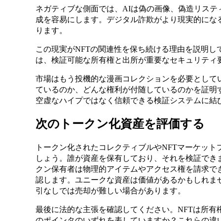
ネガティブな側面では、AIは偽の画像、偽造リステ
成を容易にします。デジタル詐欺がより現実的にな
ります。
この現実がNFTの関連性を保ち続ける理由を説明し
は、検証可能な所有権と出所が重要なセキュリティ
市場はもう投機的な漫画コレクションを必要として
ているのか、どんな権利が付随しているのかを証明す
空虚なハイプではなく信頼できる検証システムに結
次のトークン化資産を評価する
トークン化されたコレクティブルやNFTマーケット
しょう。誰が資産を保有しており、それを検証でき
クン保有者は物理的アイテムやアクセス権を請求で
認します。ユニークな資産は価値があるかもしれま
引なしでは売却が難しい場合があります。
最後に法的な主張を確認してください。NFTは所有
のポインタのいずれを表していますか？これらの違