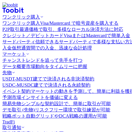
ワンクリック購入
ワンクリック購入
Visa/Mastercard で暗号資産を購入する
P2P取引
最適価格で取引、多様なローカル決済方法に対応
クレジット／デビットカード
VisaまたはMastercardで簡単入金
サードパーティ
信頼できるサードパーティで多様な支払い方
入金
仮想通貨間での入金、迅速な会計処理
マーケット
チャンス
トレンドを追って先手を打つ
データ概要
市場動向をタイムリーに把握
先物
USDT-M
USDT建てで決済される非決済契約
USDC-M
USDC建てで決済される永続契約
イベント契約
マーケットの動きを予測して、簡単に利益を獲
予測市場
インサイトを価値に変える
簡易先物
シンプルな契約設計で、簡単に取引が可能
デモ取引 (先物)
リスクフリー環境で取引練習が可能
戦略ボット
自動グリッドやDCA戦略の運用が可能
TradFi
取引通知