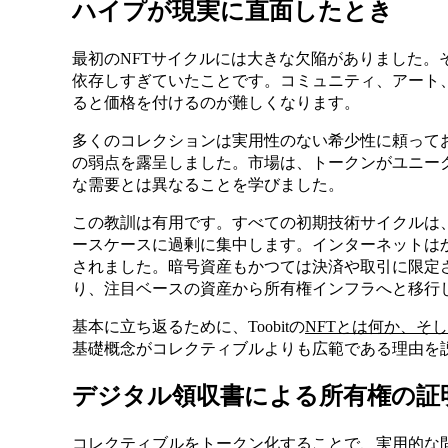
ハイプが現実に直面したとき
最初のNFTサイクルには大きな欠陥がありました。
依存しすぎていたことです。コミュニティ、アート
ると価格を付けるのが難しくなります。
多くのコレクションは実用性のない希少性に頼って
の弱点を露呈しました。市場は、トークンがユニー
な需要とは異なることを学びました。
この教訓は有用です。すべての初期技術サイクルは
ースケースに過剰に集中します。インターネットは
されました。暗号資産もかつては決済や取引に限定さ
り、注目ベースの資産から所有権インフラへと移行
基本に立ち返るために、Toobitの
NFTとは何か、そ
基礎概念がコレクティブルよりも広範である理由を
デジタル領収書による所有権の証
コレクティブルをトークン化することで、実用的な