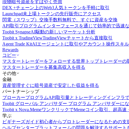
現物
暗号資産をすばやく売買
DEX +
チェーン上のWeb3人気トークンを手軽に取引
Launchpad
未上場トークンの先行販売にアクセス
閃電（スワップ）交換
手数料無料で、すぐに資産を交換
API取引
プログラムインターフェースを通じて効率的で迅速
Toobit Synapse
AI駆動の新しいマーケット分析
Toobit x TradingView
TradingViewチャートから直接取引
Agent Trade Kit
AIエージェントに取引やアカウント操作スキ
Rewards
コピー
マスタートレーダーをフォローする
世界トップトレーダーの
マスタートレーダーを募集
高収入を得る
その他
金融
資産管理
すぐに暗号資産で安定した収益を得る
パートナーシップ
ブローカープログラム
API取引量とトレーディングインフラ
Toobit グローバル アンバサダー プログラム
アンバサダーに
Toobit x Nova.Meme
ワンクリックでMemeコイン取引、超高速
学ぶ
ビギナーズガイド
初心者からプロトレーダーになるための支
ヘルプセンター
プラットフォームの問題を解決するサポート