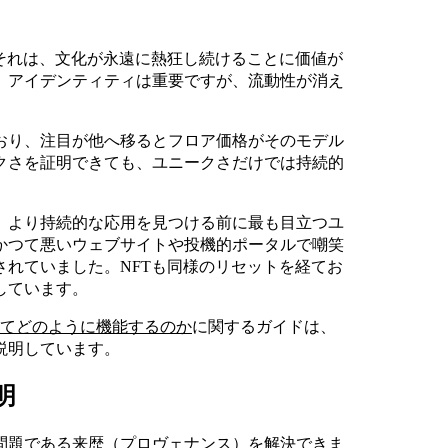
それは、文化が永遠に熱狂し続けることに価値が
、アイデンティティは重要ですが、流動性が消え
おり、注目が他へ移るとフロア価格がそのモデル
クさを証明できても、ユニークさだけでは持続的
、より持続的な応用を見つける前に最も目立つユ
かつて悪いウェブサイトや投機的ポータルで嘲笑
れていました。NFTも同様のリセットを経てお
しています。
してどのように機能するのか
に関するガイドは、
説明しています。
明
問題である来歴（プロヴェナンス）を解決できま