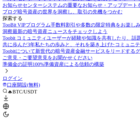
お知らせセンター
システムの重要なお知らせ・アップデート
ブログ
暗号資産の世界を洞察し、取引の先機をつかむ
探索する
TooBit VIPプログラム
手数料割引や多数の限定特典をお楽し
洞察
最新の暗号資産ニュースをチェックしよう
Toobit コミュニティ
ユーザーが経験や知識を共有したり、話
共に歩んだ3年
私たちの歩みと、それを築き上げたコミュニテ
Toobitについて
新世代の暗号資産金融サービスをリードする
ご意見・ご要望
意見をお聞かせください
準備金の証明
100%準備資産による信頼の構築
ログイン
口座開設(無料)
🔥BTC/USDT