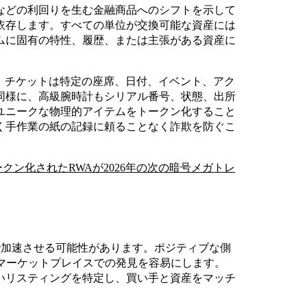
などの利回りを生む金融商品へのシフトを示して
依存します。すべての単位が交換可能な資産には
ムに固有の特性、履歴、または主張がある資産に
。チケットは特定の座席、日付、イベント、アク
同様に、高級腕時計もシリアル番号、状態、出所
ユニークな物理的アイテムをトークン化すること
く手作業の紙の記録に頼ることなく詐欺を防ぐこ
ークン化されたRWAが2026年の次の暗号メガトレ
。
で加速させる可能性があります。ポジティブな側
マーケットプレイスでの発見を容易にします。
いリスティングを特定し、買い手と資産をマッチ