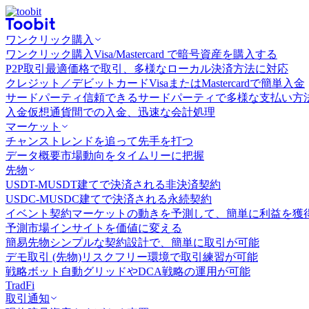
ワンクリック購入
ワンクリック購入
Visa/Mastercard で暗号資産を購入する
P2P取引
最適価格で取引、多様なローカル決済方法に対応
クレジット／デビットカード
VisaまたはMastercardで簡単入金
サードパーティ
信頼できるサードパーティで多様な支払い方
入金
仮想通貨間での入金、迅速な会計処理
マーケット
チャンス
トレンドを追って先手を打つ
データ概要
市場動向をタイムリーに把握
先物
USDT-M
USDT建てで決済される非決済契約
USDC-M
USDC建てで決済される永続契約
イベント契約
マーケットの動きを予測して、簡単に利益を獲
予測市場
インサイトを価値に変える
簡易先物
シンプルな契約設計で、簡単に取引が可能
デモ取引 (先物)
リスクフリー環境で取引練習が可能
戦略ボット
自動グリッドやDCA戦略の運用が可能
TradFi
取引通知