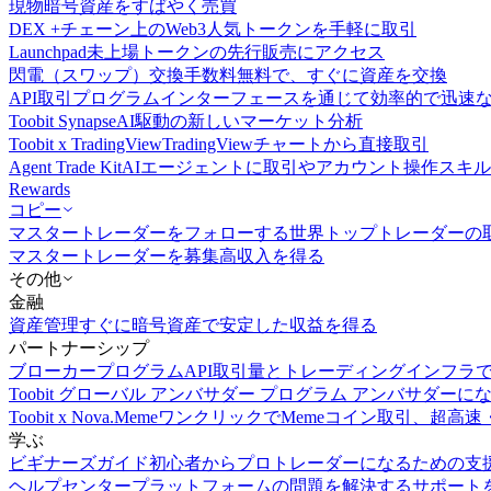
現物
暗号資産をすばやく売買
DEX +
チェーン上のWeb3人気トークンを手軽に取引
Launchpad
未上場トークンの先行販売にアクセス
閃電（スワップ）交換
手数料無料で、すぐに資産を交換
API取引
プログラムインターフェースを通じて効率的で迅速
Toobit Synapse
AI駆動の新しいマーケット分析
Toobit x TradingView
TradingViewチャートから直接取引
Agent Trade Kit
AIエージェントに取引やアカウント操作スキ
Rewards
コピー
マスタートレーダーをフォローする
世界トップトレーダーの
マスタートレーダーを募集
高収入を得る
その他
金融
資産管理
すぐに暗号資産で安定した収益を得る
パートナーシップ
ブローカープログラム
API取引量とトレーディングインフラ
Toobit グローバル アンバサダー プログラム
アンバサダーに
Toobit x Nova.Meme
ワンクリックでMemeコイン取引、超高速
学ぶ
ビギナーズガイド
初心者からプロトレーダーになるための支
ヘルプセンター
プラットフォームの問題を解決するサポート