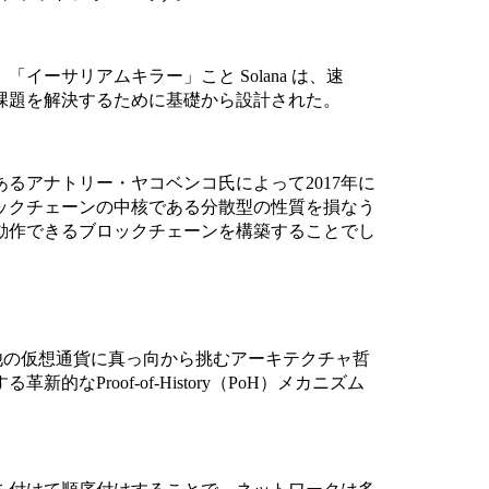
ーサリアムキラー」こと Solana は、速
課題を解決するために基礎から設計された。
るアナトリー・ヤコベンコ氏によって2017年に
ックチェーンの中核である分散型の性質を損なう
動作できるブロックチェーンを構築することでし
の他の仮想通貨に真っ向から挑むアーキテクチャ哲
Proof-of-History（PoH）メカニズム