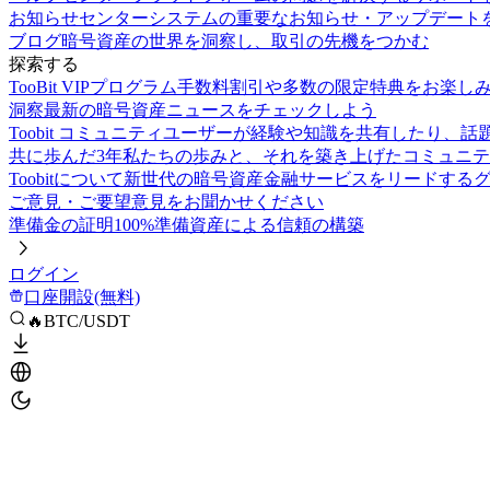
お知らせセンター
システムの重要なお知らせ・アップデート
ブログ
暗号資産の世界を洞察し、取引の先機をつかむ
探索する
TooBit VIPプログラム
手数料割引や多数の限定特典をお楽し
洞察
最新の暗号資産ニュースをチェックしよう
Toobit コミュニティ
ユーザーが経験や知識を共有したり、話
共に歩んだ3年
私たちの歩みと、それを築き上げたコミュニテ
Toobitについて
新世代の暗号資産金融サービスをリードする
ご意見・ご要望
意見をお聞かせください
準備金の証明
100%準備資産による信頼の構築
ログイン
口座開設(無料)
🔥BTC/USDT