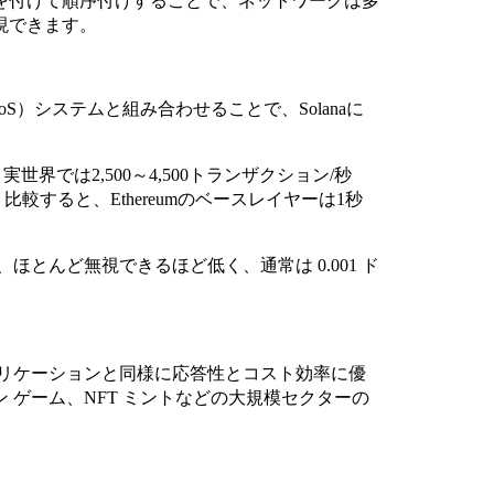
を付けて順序付けすることで、ネットワークは多
現できます。
（PoS）システムと組み合わせることで、Solanaに
世界では2,500～4,500トランザクション/秒
較すると、Ethereumのベースレイヤーは1秒
。
とんど無視できるほど低く、通常は 0.001 ド
 アプリケーションと同様に応答性とコスト効率に優
ン ゲーム、NFT ミントなどの大規模セクターの