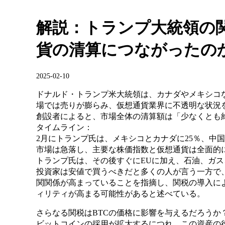
解説：トランプ大統領の
貨の清算につながったの
2025-02-10
ドナルド・トランプ米大統領は、カナダやメキシコ
場では売りが膨らみ、仮想通貨業界に不透明な状況を
創設者によると、市場全体の清算額は「少なくとも約
タイムライン：
2月にトランプ氏は、メキシコとカナダに25％、中国
市場は急落し、主要な株価指数と仮想通貨は全面的
トランプ氏は、その後すぐにEUに加え、石油、ガ
投資家は安値で買うべきだと多くの人が言う一方で
関関係が高まっていることを指摘し、関税の導入に
ィリティが高まる可能性があると述べている。
さらなる関税はBTCの価格に影響を与えるだろうか
ビットコインの採用が拡大するにつれ、この資産の