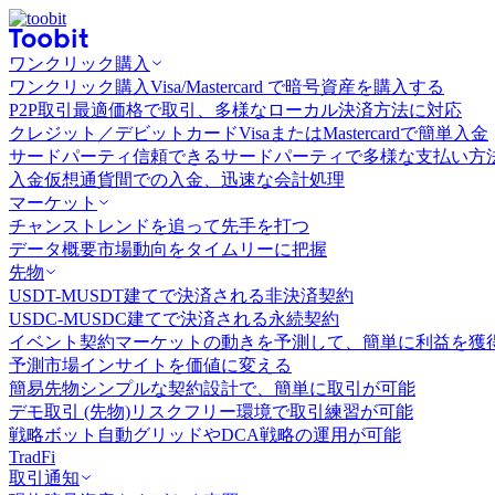
ワンクリック購入
ワンクリック購入
Visa/Mastercard で暗号資産を購入する
P2P取引
最適価格で取引、多様なローカル決済方法に対応
クレジット／デビットカード
VisaまたはMastercardで簡単入金
サードパーティ
信頼できるサードパーティで多様な支払い方
入金
仮想通貨間での入金、迅速な会計処理
マーケット
チャンス
トレンドを追って先手を打つ
データ概要
市場動向をタイムリーに把握
先物
USDT-M
USDT建てで決済される非決済契約
USDC-M
USDC建てで決済される永続契約
イベント契約
マーケットの動きを予測して、簡単に利益を獲
予測市場
インサイトを価値に変える
簡易先物
シンプルな契約設計で、簡単に取引が可能
デモ取引 (先物)
リスクフリー環境で取引練習が可能
戦略ボット
自動グリッドやDCA戦略の運用が可能
TradFi
取引通知