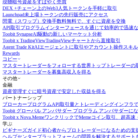
現物
暗号資産をすばやく売買
DEX +
チェーン上のWeb3人気トークンを手軽に取引
Launchpad
未上場トークンの先行販売にアクセス
閃電（スワップ）交換
手数料無料で、すぐに資産を交換
API取引
プログラムインターフェースを通じて効率的で迅速
Toobit Synapse
AI駆動の新しいマーケット分析
Toobit x TradingView
TradingViewチャートから直接取引
Agent Trade Kit
AIエージェントに取引やアカウント操作スキ
Rewards
コピー
マスタートレーダーをフォローする
世界トップトレーダーの
マスタートレーダーを募集
高収入を得る
その他
金融
資産管理
すぐに暗号資産で安定した収益を得る
パートナーシップ
ブローカープログラム
API取引量とトレーディングインフラ
Toobit グローバル アンバサダー プログラム
アンバサダーに
Toobit x Nova.Meme
ワンクリックでMemeコイン取引、超高速
学ぶ
ビギナーズガイド
初心者からプロトレーダーになるための支
ヘルプセンター
プラットフォームの問題を解決するサポート