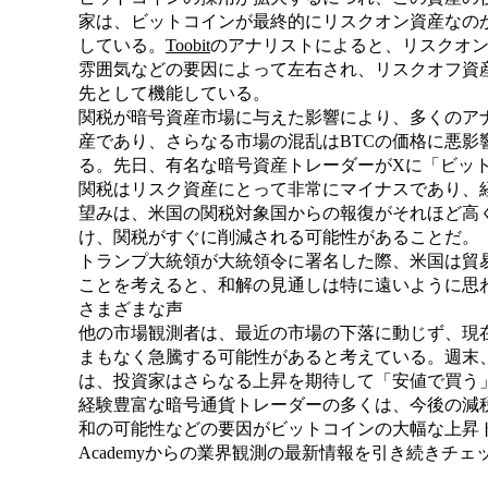
家は、ビットコインが最終的にリスクオン資産なの
している。
Toobit
のアナリストによると、リスクオ
雰囲気などの要因によって左右され、リスクオフ資
先として機能している。
関税が暗号資産市場に与えた影響により、多くのア
産であり、さらなる市場の混乱はBTCの価格に悪影
る。先日、有名な暗号資産トレーダーがXに「ビッ
関税はリスク資産にとって非常にマイナスであり、
望みは、米国の関税対象国からの報復がそれほど高
け、関税がすぐに削減される可能性があることだ。
トランプ大統領が大統領令に署名した際、米国は貿
ことを考えると、和解の見通しは特に遠いように思
さまざまな声
他の市場観測者は、最近の市場の下落に動じず、現
まもなく急騰する可能性があると考えている。週末
は、投資家はさらなる上昇を期待して「安値で買う
経験豊富な暗号通貨トレーダーの多くは、今後の減
和の可能性などの要因がビットコインの大幅な上昇トレ
Academyからの業界観測の最新情報を引き続きチ