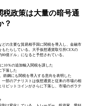
関税政策は大量の暗号通
か？
などの主要な貿易相手国に関税を導入し、金融市
もたらしている。大手仮想通貨取引所CEXの
80億ドル」になると予想されている。
に10％の追加輸入関税を課した
に下落した
ス、鉄鋼にも関税を導入する意向を表明した
、一部のアナリストは仮想通貨と従来の市場の相
よりビットコインがさらに下落し、市場のボラテ
？
役割は変化している。トレーダー、投資家、愛好