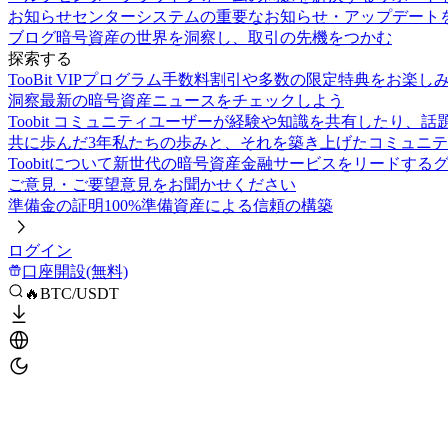
お知らせセンター
システムの重要なお知らせ・アップデート
ブログ
暗号資産の世界を洞察し、取引の先機をつかむ
探索する
TooBit VIPプログラム
手数料割引や多数の限定特典をお楽し
洞察
最新の暗号資産ニュースをチェックしよう
Toobit コミュニティ
ユーザーが経験や知識を共有したり、話
共に歩んだ3年
私たちの歩みと、それを築き上げたコミュニテ
Toobitについて
新世代の暗号資産金融サービスをリードする
ご意見・ご要望
意見をお聞かせください
準備金の証明
100%準備資産による信頼の構築
ログイン
口座開設(無料)
🔥BTC/USDT