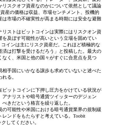
かリスクオフ資産なのかについて依然として議論
ン資産の価格は収益、市場センチメント、投機的
産は市場の不確実性が高まる時期には安全な避難
ナリストはビットコインは実際にはリスクオン資
響を及ぼす可能性が高いという立場を固めてい
トコインは主にリスク資産だ。これほど積極的な
経済は打撃を受けるだろう」と投稿した。最大の
くなく、米国と他の国々がすぐに合意点を見つ
易相手国にいかなる譲歩も求めていないと述べた
われる。
在ビットコインに下押し圧力をかけている状況が
、アナリストや暗号通貨ツイッターのデジェン
」べきだという格言を繰り返した。
税の可能性や米国における暗号通貨業界の規制緩
ンドをもたらすと考えている。Toobit
ェックしてください。