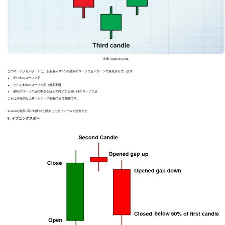
出典: Rupeezy.com
このローソク足パターンは、反転を示す3つの強気のローソク足パターンで構成されています：
長い赤のローソク足
小さな本体のローソク足（優柔不断）
最初のローソク足の中点を超えて終了する長い緑のローソク足
これは潜在的な上昇トレンドの信頼できる指標です。
Toobitの洞察: 高い時間枠と増加したボリュームで強力です。
6. イブニングスター