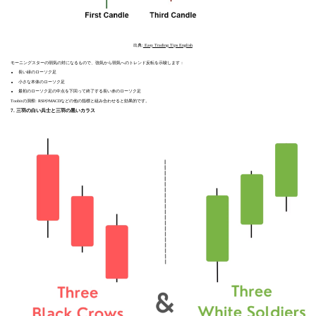
出典:
Easy Trading Tips English
モーニングスターの弱気の対になるもので、強気から弱気へのトレンド反転を示唆します：
長い緑のローソク足
小さな本体のローソク足
最初のローソク足の中点を下回って終了する長い赤のローソク足
Toobitの洞察: RSIやMACDなどの他の指標と組み合わせると効果的です。
7. 三羽の白い兵士と三羽の黒いカラス