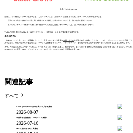
出典: TradeScape.com
最後に、やや複雑なパターンがあります。このパターンには、三羽の白い兵士と三羽の黒いカラスの2つの部分があります。
三羽の白い兵士: それぞれの日に高い終値で3つの連続した長い緑のローソク足。強い強気の反転シグナル。
三羽の黒いカラス: それぞれの日に低い終値で3つの連続した長い赤のローソク足。強い弱気の反転シグナル。
Toobitの洞察: 持続的な買いまたは売り圧力を示し、長期的なトレンドの後に最も効果的です。
最終的な考え
これらのローソク足パターンを理解することで、暗号トレーダーは重要な
市場シグナル
を認識する上で有利になります。しかし、どのパターンも100％正確では
ありません。最良の結果を得るためには、ローソク足分析をボリューム、トレンドライン、その他の指標と組み合わせて取引を確認することをお勧めします。
さて、今回はこれで以上です、Toobiters。いつものように、情報を収集し、規律を守り、取引を実行する際には常に適切なリスク管理を行ってください！Toobit
Academyからの暗号、DeFi、ブロックチェーン、NFTなどについてのさらなる記事をお楽しみに。
関連記事
すべて
KalshiとPolymarketが取引高マップを再描画
2026-08-07
予測市場と証拠金（マージン）の融合
2026-07-16
DeFiの担保がさらに高速化