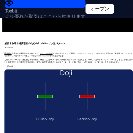
オープン
Toobit
より優れた取引はここから始まります
成功する暗号通貨取引のための7つのローソク足パターン
2025-05-30
暗号通貨
市場はその変動性で知られており、
テクニカル分析
がトレーダーにとって重要なツールとなっています。トレーダーの武器の中で最も強力なツールの1
つがローソク足パターンであり、今日はToobit Academyでそれを探ります。
これらのパターンは、潜在的な市場の反転、継続、およびモメンタムの変化を識別するのに役立ちます。ローソク足パターンをマスターすることで、情報に基づ
いた取引決定を行う能力が大幅に向上します。成功する取引のために暗号トレーダーが知っておくべき7つのローソク足パターンを紹介します：
1. ドージ