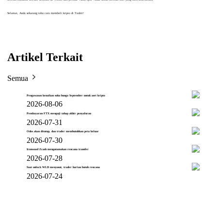
Selamat, Anda sekarang tahu cara membeli kripto di Toobit!
Artikel Terkait
Semua
Pengawasan kenaikan suku bunga September untuk aset kripto
2026-08-06
Pembayaran FTX menguji tahap akhir penyaluran
2026-07-31
Odos akan ditutup, dan trader membutuhkan peta keluar
2026-07-30
Ironwood Zcash mengutamakan rencana transfer
2026-07-28
Saat unlock WLD menyusut, trader harian butuh rencana
2026-07-24