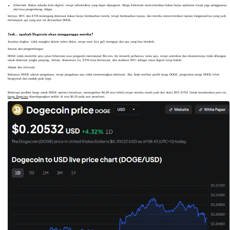
Ethereum: Bukan sekadar koin digital, tetapi infrastruktur yang dapat diprogram. Harga Ethereum mencerminkan bukan hanya spekulasi tetapi juga penggunaan,
aktivitas pengembang, dApps.
Intinya: BTC dan ETH memegang dominasi bukan hanya berdasarkan merek, tetapi berdasarkan tujuan, dan mereka mencerminkan lapisan fungsionalitas yang jauh
melampaui apa yang saat ini ditawarkan DOGE.
Jadi... apakah Dogecoin akan mengganggu mereka?
Jawaban singkat: tidak mungkin dalam waktu dekat, tetapi mari kita gali mengapa dan apa yang bisa berubah.
Inovasi dan pengembangan
DOGE tidak memiliki peta jalan Ethereum atau pengaruh institusional Bitcoin. Ini menarik perhatian, tentu saja, tetapi arsitektur dan ekosistemnya tidak dibangun
untuk dominasi jangka panjang...belum. Sementara itu, ETH terus berinovasi, dan mahkota BTC sebagai emas digital tetap kokoh.
Adopsi dan relevansi
Kekuatan DOGE adalah pengakuan, tetapi pengakuan saja tidak memenangkan dominasi. Jika Anda melihat grafik harga DOGE, pergerakan harga DOGE telah
bergejolak dan tunduk pada hype.
Beberapa prediksi harga untuk DOGE optimis (misalnya, menargetkan $0,40 atau lebih) tetapi mereka masih jauh dari skala BTC-ETH. Untuk menekankan poin ini,
harga Dogecoin
diperdagangkan sedikit di atas $0,20 pada saat penulisan.