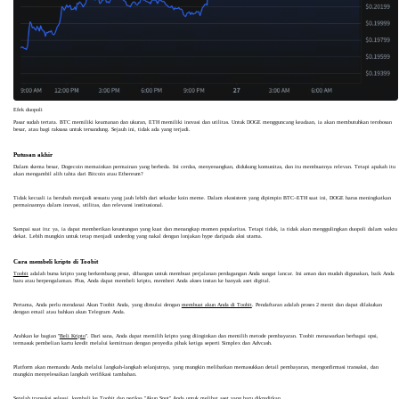
Efek duopoli
Pasar sudah tertata. BTC memiliki keamanan dan ukuran, ETH memiliki inovasi dan utilitas. Untuk DOGE mengguncang keadaan, ia akan membutuhkan terobosan
besar, atau bagi raksasa untuk tersandung. Sejauh ini, tidak ada yang terjadi.
Putusan akhir
Dalam skema besar, Dogecoin memainkan permainan yang berbeda. Ini cerdas, menyenangkan, didukung komunitas, dan itu membuatnya relevan. Tetapi apakah itu
akan mengambil alih tahta dari Bitcoin atau Ethereum?
Tidak kecuali ia berubah menjadi sesuatu yang jauh lebih dari sekadar koin meme. Dalam ekosistem yang dipimpin BTC–ETH saat ini, DOGE harus meningkatkan
permainannya dalam inovasi, utilitas, dan relevansi institusional.
Sampai saat itu: ya, ia dapat memberikan keuntungan yang kuat dan menangkap momen popularitas. Tetapi tidak, ia tidak akan menggulingkan duopoli dalam waktu
dekat. Lebih mungkin untuk tetap menjadi underdog yang nakal dengan lonjakan hype daripada aksi utama.
Cara membeli kripto di Toobit
Toobit
adalah bursa kripto yang berkembang pesat, dibangun untuk membuat perjalanan perdagangan Anda sangat lancar. Ini aman dan mudah digunakan, baik Anda
baru atau berpengalaman. Plus, Anda dapat membeli kripto, memberi Anda akses instan ke banyak aset digital.
Pertama, Anda perlu mendanai Akun Toobit Anda, yang dimulai dengan
membuat akun Anda di Toobit
. Pendaftaran adalah proses 2 menit dan dapat dilakukan
dengan email atau bahkan akun Telegram Anda.
Arahkan ke bagian "
Beli Kripto
". Dari sana, Anda dapat memilih kripto yang diinginkan dan memilih metode pembayaran. Toobit menawarkan berbagai opsi,
termasuk pembelian kartu kredit melalui kemitraan dengan penyedia pihak ketiga seperti Simplex dan Advcash.
Platform akan memandu Anda melalui langkah-langkah selanjutnya, yang mungkin melibatkan memasukkan detail pembayaran, mengonfirmasi transaksi, dan
mungkin menyelesaikan langkah verifikasi tambahan.
Setelah transaksi selesai, kembali ke Toobit dan periksa "Akun Spot" Anda untuk melihat aset yang baru dikreditkan.