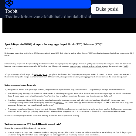
Buka posisi
Toobit
Trading kripto yang lebih baik dimulai di sini
Apakah Dogecoin (DOGE) akan pernah mengganggu duopoli Bitcoin (BTC)–Ethereum (ETH)?
2025-10-27
Ketika Anda memeriksa
grafik harga
BTC atau mengikuti harga BTC dari waktu ke waktu, jelas:
Bitcoin (BTC
) mendominasi dengan kapitalisasi pasar sekitar $2,2
triliun.
Sementara itu,
harga ETH
dan grafik harga ETH menceritakan kisah yang saling melengkapi:
Ethereum (ETH)
lebih tentang otak daripada emas. Ini memimpin
kerajaan yang cukup mengesankan senilai $479 miliar yang dibangun di atas dasar
kontrak pintar
,
aplikasi terdesentralisasi (dApps)
, dan semua impian
Web3
.
Jadi pertanyaannya adalah: dapatkah
Dogecoin (DOGE)
, yang lahir dari lelucon dan dengan kapitalisasi pasar sedikit di bawah $30 miliar, pernah merusak pesta?
Dapatkah ia mengambil pangsa pasar yang berarti dari BTC dan ETH, atau apakah ia selamanya menggonggong di pintu sementara dua besar melanjutkan?
Kekuatan mengejutkan Dogecoin
Ya, mengejutkan. Karena pada pandangan pertama, Dogecoin terasa seperti lelucon yang tidak terkendali. Tetapi beberapa sifatnya benar-benar menarik.
Pertumbuhan yang didorong oleh komunitas: Identitas DOGE lebih bergantung pada status kultus daripada spesifikasi teknologi tinggi. Itu adalah kekuatan di
dunia di mana "Anda hanya sekuat komunitas Anda" penting. Ada pengakuan arus utama dan siapa yang tidak tahu meme Shiba Inu?
Pengakuan arus utama: Harga DOGE sering bergerak berdasarkan berita utama, sebutan oleh tokoh-tokoh terkenal (ya, Elon Musk), dan momen viral.
Dibandingkan dengan narasi institusional yang serius seputar
harga BTC
atau narasi teknologi mendalam seputar harga ETH, DOGE memiliki cerita yang lebih
sederhana: "
koin meme
yang mungkin tidak terlalu serius."
Penggunaan transaksional (sampai tingkat tertentu): Meskipun DOGE bukan ekosistem tercepat atau terkaya, ia mendapat manfaat dari hambatan pemahaman
yang lebih rendah. Beberapa pedagang menerimanya; beberapa kasus penggunaan muncul. Ini memiliki utilitas di luar hype murni di beberapa sudut.
Ini adalah keuntungan nyata ketika kerumunan dihitung dan ketika momen pemasaran penting.
Tapi tunggu, mengapa BTC dan ETH masih menjadi raja?
Karena dua besar memiliki fundamental yang serius.
Bitcoin: Pergerakan harga BTC mencerminkan kelas aset yang matang (dalam istilah kripto). Ini adalah titik referensi untuk kelangkaan digital, kepercayaan,
keamanan. Harga Bitcoin bukan hanya tentang hype; ini tentang penerimaan pasar yang luas dan aliran institusional.