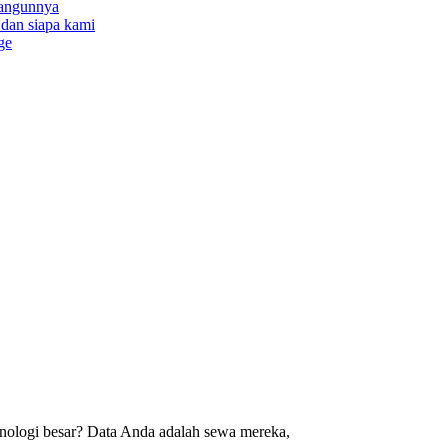
bangunnya
a dan siapa kami
ge
knologi besar? Data Anda adalah sewa mereka,