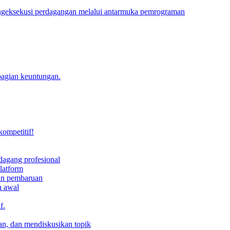
engeksekusi perdagangan melalui antarmuka pemrograman
bagian keuntungan.
kompetitif!
dagang profesional
latform
dan pembaruan
h awal
f.
an, dan mendiskusikan topik