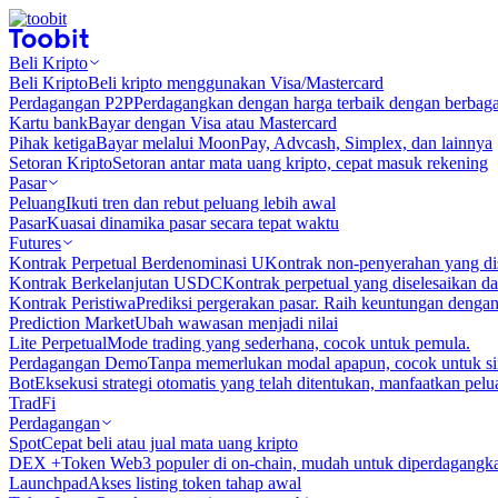
Beli Kripto
Beli Kripto
Beli kripto menggunakan Visa/Mastercard
Perdagangan P2P
Perdagangkan dengan harga terbaik dengan berbaga
Kartu bank
Bayar dengan Visa atau Mastercard
Pihak ketiga
Bayar melalui MoonPay, Advcash, Simplex, dan lainnya
Setoran Kripto
Setoran antar mata uang kripto, cepat masuk rekening
Pasar
Peluang
Ikuti tren dan rebut peluang lebih awal
Pasar
Kuasai dinamika pasar secara tepat waktu
Futures
Kontrak Perpetual Berdenominasi U
Kontrak non-penyerahan yang d
Kontrak Berkelanjutan USDC
Kontrak perpetual yang diselesaikan
Kontrak Peristiwa
Prediksi pergerakan pasar. Raih keuntungan denga
Prediction Market
Ubah wawasan menjadi nilai
Lite Perpetual
Mode trading yang sederhana, cocok untuk pemula.
Perdagangan Demo
Tanpa memerlukan modal apapun, cocok untuk sim
Bot
Eksekusi strategi otomatis yang telah ditentukan, manfaatkan peluan
TradFi
Perdagangan
Spot
Cepat beli atau jual mata uang kripto
DEX +
Token Web3 populer di on-chain, mudah untuk diperdagangk
Launchpad
Akses listing token tahap awal