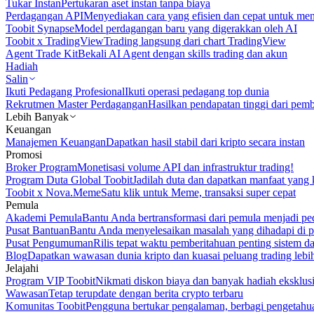
Tukar Instan
Pertukaran aset instan tanpa biaya
Perdagangan API
Menyediakan cara yang efisien dan cepat untuk m
Toobit Synapse
Model perdagangan baru yang digerakkan oleh AI
Toobit x TradingView
Trading langsung dari chart TradingView
Agent Trade Kit
Bekali AI Agent dengan skills trading dan akun
Hadiah
Salin
Ikuti Pedagang Profesional
Ikuti operasi pedagang top dunia
Rekrutmen Master Perdagangan
Hasilkan pendapatan tinggi dari pem
Lebih Banyak
Keuangan
Manajemen Keuangan
Dapatkan hasil stabil dari kripto secara instan
Promosi
Broker Program
Monetisasi volume API dan infrastruktur trading!
Program Duta Global Toobit
Jadilah duta dan dapatkan manfaat yang 
Toobit x Nova.Meme
Satu klik untuk Meme, transaksi super cepat
Pemula
Akademi Pemula
Bantu Anda bertransformasi dari pemula menjadi pe
Pusat Bantuan
Bantu Anda menyelesaikan masalah yang dihadapi di p
Pusat Pengumuman
Rilis tepat waktu pemberitahuan penting sistem 
Blog
Dapatkan wawasan dunia kripto dan kuasai peluang trading lebi
Jelajahi
Program VIP Toobit
Nikmati diskon biaya dan banyak hadiah eksklusi
Wawasan
Tetap terupdate dengan berita crypto terbaru
Komunitas Toobit
Pengguna bertukar pengalaman, berbagi pengetahu