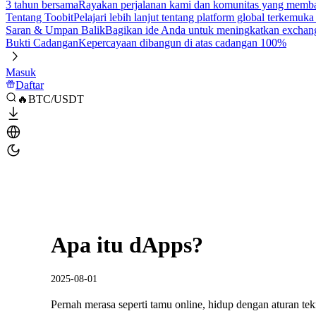
3 tahun bersama
Rayakan perjalanan kami dan komunitas yang mem
Tentang Toobit
Pelajari lebih lanjut tentang platform global terkemuk
Saran & Umpan Balik
Bagikan ide Anda untuk meningkatkan exchan
Bukti Cadangan
Kepercayaan dibangun di atas cadangan 100%
Masuk
Daftar
🔥BTC/USDT
Apa itu dApps?
2025-08-01
Pernah merasa seperti tamu online, hidup dengan aturan te