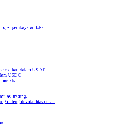
i opsi pembayaran lokal
iselesaikan dalam USDT
 dalam USDC
n mudah.
ulasi trading.
g di tengah volatilitas pasar.
an