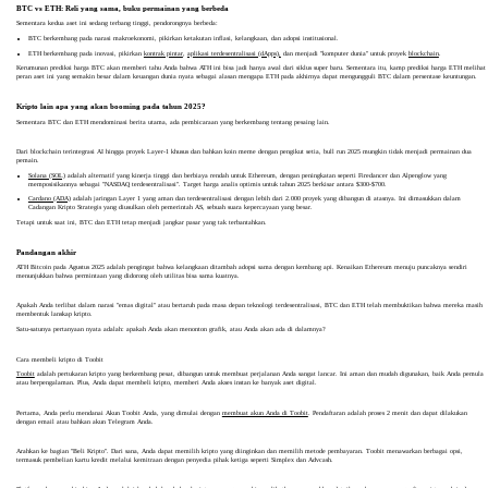
BTC vs ETH: Reli yang sama, buku permainan yang berbeda
Sementara kedua aset ini sedang terbang tinggi, pendorongnya berbeda:
BTC berkembang pada narasi makroekonomi, pikirkan ketakutan inflasi, kelangkaan, dan adopsi institusional.
ETH berkembang pada inovasi, pikirkan
kontrak pintar
,
aplikasi terdesentralisasi (dApps),
dan menjadi "komputer dunia" untuk proyek
blockchain
.
Kerumunan prediksi harga BTC akan memberi tahu Anda bahwa ATH ini bisa jadi hanya awal dari siklus super baru. Sementara itu, kamp prediksi harga ETH melihat
peran aset ini yang semakin besar dalam keuangan dunia nyata sebagai alasan mengapa ETH pada akhirnya dapat mengungguli BTC dalam persentase keuntungan.
Kripto lain apa yang akan booming pada tahun 2025?
Sementara BTC dan ETH mendominasi berita utama, ada pembicaraan yang berkembang tentang pesaing lain.
Dari blockchain terintegrasi AI hingga proyek Layer-1 khusus dan bahkan koin meme dengan pengikut setia, bull run 2025 mungkin tidak menjadi permainan dua
pemain.
Solana (SOL)
adalah alternatif yang kinerja tinggi dan berbiaya rendah untuk Ethereum, dengan peningkatan seperti Firedancer dan Alpenglow yang
memposisikannya sebagai "NASDAQ terdesentralisasi". Target harga analis optimis untuk tahun 2025 berkisar antara $300-$700.
Cardano (ADA)
adalah jaringan Layer 1 yang aman dan terdesentralisasi dengan lebih dari 2.000 proyek yang dibangun di atasnya. Ini dimasukkan dalam
Cadangan Kripto Strategis yang diusulkan oleh pemerintah AS, sebuah suara kepercayaan yang besar.
Tetapi untuk saat ini, BTC dan ETH tetap menjadi jangkar pasar yang tak terbantahkan.
Pandangan akhir
ATH Bitcoin pada Agustus 2025 adalah pengingat bahwa kelangkaan ditambah adopsi sama dengan kembang api. Kenaikan Ethereum menuju puncaknya sendiri
menunjukkan bahwa permintaan yang didorong oleh utilitas bisa sama kuatnya.
Apakah Anda terlibat dalam narasi "emas digital" atau bertaruh pada masa depan teknologi terdesentralisasi, BTC dan ETH telah membuktikan bahwa mereka masih
membentuk lanskap kripto.
Satu-satunya pertanyaan nyata adalah: apakah Anda akan menonton grafik, atau Anda akan ada di dalamnya?
Cara membeli kripto di Toobit
Toobit
adalah pertukaran kripto yang berkembang pesat, dibangun untuk membuat perjalanan Anda sangat lancar. Ini aman dan mudah digunakan, baik Anda pemula
atau berpengalaman. Plus, Anda dapat membeli kripto, memberi Anda akses instan ke banyak aset digital.
Pertama, Anda perlu mendanai Akun Toobit Anda, yang dimulai dengan
membuat akun Anda di Toobit
. Pendaftaran adalah proses 2 menit dan dapat dilakukan
dengan email atau bahkan akun Telegram Anda.
Arahkan ke bagian "Beli Kripto". Dari sana, Anda dapat memilih kripto yang diinginkan dan memilih metode pembayaran. Toobit menawarkan berbagai opsi,
termasuk pembelian kartu kredit melalui kemitraan dengan penyedia pihak ketiga seperti Simplex dan Advcash.