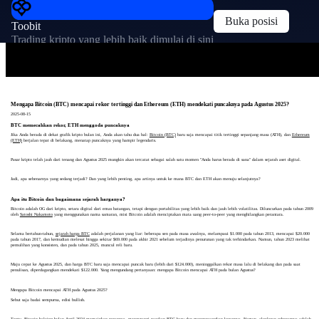
Buka posisi
Toobit
Trading kripto yang lebih baik dimulai di sini
Mengapa Bitcoin (BTC) mencapai rekor tertinggi dan Ethereum (ETH) mendekati puncaknya pada Agustus 2025?
2025-08-15
BTC memecahkan rekor, ETH menggoda puncaknya
Jika Anda berada di dekat grafik kripto bulan ini, Anda akan tahu dua hal:
Bitcoin (BTC)
baru saja mencapai titik tertinggi sepanjang masa (ATH), dan
Ethereum
(ETH)
berjalan tepat di belakang, menatap puncaknya yang hampir legendaris.
Pasar kripto telah jauh dari tenang dan Agustus 2025 mungkin akan tercatat sebagai salah satu momen "Anda harus berada di sana" dalam sejarah aset digital.
Jadi, apa sebenarnya yang sedang terjadi? Dan yang lebih penting, apa artinya untuk ke mana BTC dan ETH akan menuju selanjutnya?
Apa itu Bitcoin dan bagaimana sejarah harganya?
Bitcoin adalah OG dari kripto, setara digital dari emas batangan, tetapi dengan portabilitas yang lebih baik dan jauh lebih volatilitas. Diluncurkan pada tahun 2009
oleh
Satoshi Nakamoto
yang menggunakan nama samaran, misi Bitcoin adalah menciptakan mata uang peer-to-peer yang menghilangkan perantara.
Selama bertahun-tahun,
sejarah harga BTC
adalah perjalanan yang liar: beberapa sen pada masa awalnya, melampaui $1.000 pada tahun 2013, mencapai $20.000
pada tahun 2017, dan kemudian melesat hingga sekitar $69.000 pada akhir 2021 sebelum terjadinya penurunan yang tak terhindarkan. Namun, tahun 2023 melihat
pemulihan yang konsisten, dan pada tahun 2025, muncul reli baru.
Maju cepat ke Agustus 2025, dan harga BTC baru saja mencapai puncak baru (lebih dari $124.000), meninggalkan rekor masa lalu di belakang dan pada saat
penulisan, diperdagangkan mendekati $122.000. Yang mengundang pertanyaan: mengapa Bitcoin mencapai ATH pada bulan Agustus?
Mengapa Bitcoin mencapai ATH pada Agustus 2025?
Sebut saja badai sempurna, edisi bullish.
Tentu,
Bitcoin halving
bulan April 2024 memainkan perannya, mengurangi pasokan BTC baru dan mengencangkan kerannya. Namun, akseleran sebenarnya adalah