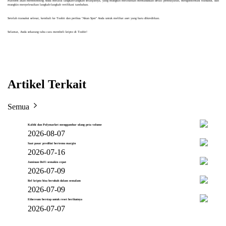
Platform akan membimbing Anda melalui langkah-langkah selanjutnya, yang mungkin melibatkan memasukkan detail pembayaran, mengonfirmasi transaksi, dan
mungkin menyelesaikan langkah-langkah verifikasi tambahan.
Setelah transaksi selesai, kembali ke Toobit dan periksa "Akun Spot" Anda untuk melihat aset yang baru dikreditkan.
Selamat, Anda sekarang tahu cara membeli kripto di Toobit!
Artikel Terkait
Semua
Kalshi dan Polymarket menggambar ulang peta volume
2026-08-07
Saat pasar prediksi bertemu margin
2026-07-16
Jaminan DeFi semakin cepat
2026-07-09
Rel kripto bisa berubah dalam semalam
2026-07-09
Ethereum bersiap untuk reset berikutnya
2026-07-07