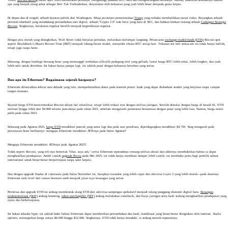
apa yang banyak orang sebut sebagai Reli Tak Terhindarkan, dinyalakan oleh kekuatan yang jauh lebih besar daripada gema kripto.
Di depan dan di tengah: sebuah kejutan politik dari Washington. Sikap pro-kripto pemerintahan
Trump
yang terbuka membalikkan narasi risiko. Bayangkan sebuah
perintah eksekutif yang mendukung pertumbuhan aset digital, sebuah "Crypto 2.0" task force yang baru di SEC, dan bahkan bisikan tentang sebuah
Cadangan Strategis
Bitcoin
. Singkatnya, ketakutan regulasi beralih menjadi kegembiraan regulasi.
Dengan pita merah yang disingkirkan, Wall Street tidak berjalan perlahan, melainkan melompat langsung. Peluncuran
exchange-traded funds (ETFs)
Bitcoin spot
seperti BlackRock’s iShares Bitcoin Trust (IBIT) menjadi lubang hitam modal, menyedot ribuan BTC setiap hari. Tekanan sisi beli semacam itu tidak hanya bullish,
tetapi juga tanpa henti.
Sekarang, dengan lembaga beruang besar yang memanggil tembakan alih-alih pedagang ritel yang gelisah, lantai harga BTC lebih tebal, lebih lengket, dan jauh
lebih sulit untuk ditembus. Ini bukan hanya pompa lagi, ini adalah pasar dengan kekuatan bertahan yang serius.
Dan apa itu Ethereum? Bagaimana sejarah harganya?
Ethereum diluncurkan sekitar satu dekade yang lalu, memperkenalkan dunia pada kontrak pintar: kode yang dapat dieksekusi sendiri yang berjalan tanpa campur
tangan manusia.
Sejarah harga ETH mencerminkan Bitcoin dalam hal volatilitas, tetapi lebih terkait erat dengan utilitas jaringan. Setelah dimulai dengan harga di bawah $1, ETH
melesat hingga lebih dari $4.800 selama puncaknya pada tahun 2021, sebelum mengalami penurunan bersamaan dengan pasar yang lebih luas. Namun, harga mulai
pulih pada tahun 2023.
Sekarang pada Agustus 2025,
harga ETH
mendekati puncak yang sama lagi dan pada saat penulisan, diperdagangkan mendekati $4.750. Yang mengarah pada
pertanyaan besar berikutnya: mengapa Ethereum mendekati ATH-nya pada bulan Agustus?
Mengapa Ethereum mendekati ATH-nya pada Agustus 2025?
Tidak seperti Bitcoin, yang reli-nya berteriak "lihat, saya sah," cerita Ethereum sepenuhnya tentang utilitas aktual dan akhirnya membuktikan bahwa ia dapat
menghasilkan pendapatan. Ambil contoh
upgrade Pectra
pada Mei 2025: ini tidak hanya membuat dompet lebih cantik; ini membuka pintu bagi pemilik saham
institusional untuk benar-benar berpartisipasi tanpa sakit kepala.
Dan dengan upgrade Fusaka di cakrawala pada bulan November ini, harapkan transaksi yang lebih cepat dan aktivitas Layer 2 yang lebih murah—pada dasarnya
Ethereum naik level dari taman bermain aneh menjadi jalan raya keuangan yang serius.
Peristiwa dan upgrade ETH ini sedang membentuk ulang ETH dari aktivitas sampingan spekulatif menjadi tulang punggung ekonomi digital baru.
Keuangan
terdesentralisasi (DeFi)
sedang booming,
token non-fungible (NFT)
sedang melakukan comeback, dan biaya jaringan serta hasil staking menghasilkan pendapatan yang
nyata dan berkelanjutan.
Ini bukan sekadar hype; ini adalah bukti bahwa Ethereum dapat memberikan pertumbuhan dan hasil, kombinasi yang benar-benar diinginkan oleh institusi. Analis
optimis, menargetkan harga antara $6.000 hingga $12.000. Singkatnya: ETH tidak hanya mendaki; ia sedang meraih reputasinya.