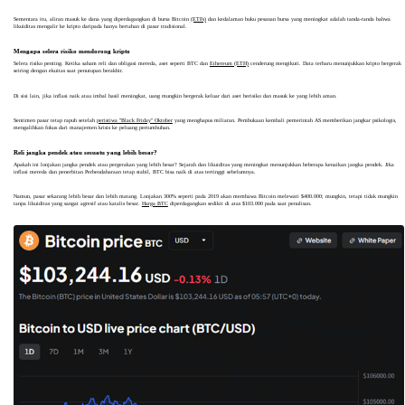
Sementara itu, aliran masuk ke dana yang diperdagangkan di bursa Bitcoin
(ETFs)
dan kedalaman buku pesanan bursa yang meningkat adalah tanda-tanda bahwa
likuiditas mengalir ke kripto daripada hanya bertahan di pasar tradisional.
Mengapa selera risiko mendorong kripto
Selera risiko penting. Ketika saham reli dan obligasi mereda, aset seperti BTC dan
Ethereum (ETH)
cenderung mengikuti. Data terbaru menunjukkan kripto bergerak
seiring dengan ekuitas saat penutupan berakhir.
Di sisi lain, jika inflasi naik atau imbal hasil meningkat, uang mungkin bergerak keluar dari aset berisiko dan masuk ke yang lebih aman.
Sentimen pasar tetap rapuh setelah
peristiwa "Black Friday" Oktober
yang menghapus miliaran. Pembukaan kembali pemerintah AS memberikan jangkar psikologis,
mengalihkan fokus dari manajemen krisis ke peluang pertumbuhan.
Reli jangka pendek atau sesuatu yang lebih besar?
Apakah ini lonjakan jangka pendek atau pergerakan yang lebih besar? Sejarah dan likuiditas yang meningkat menunjukkan beberapa kenaikan jangka pendek. Jika
inflasi mereda dan penerbitan Perbendaharaan tetap stabil, BTC bisa naik di atas tertinggi sebelumnya.
Namun, pasar sekarang lebih besar dan lebih matang. Lonjakan 300% seperti pada 2019 akan membawa Bitcoin melewati $400.000; mungkin, tetapi tidak mungkin
tanpa likuiditas yang sangat agresif atau katalis besar.
Harga BTC
diperdagangkan sedikit di atas $103.000 pada saat penulisan.