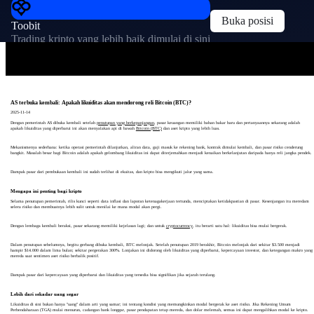
Buka posisi
Toobit
Trading kripto yang lebih baik dimulai di sini
AS terbuka kembali: Apakah likuiditas akan mendorong reli Bitcoin (BTC)?
2025-11-14
Dengan pemerintah AS dibuka kembali setelah
penutupan yang berkepanjangan
, pasar keuangan memiliki bahan bakar baru dan pertanyaannya sekarang adalah
apakah likuiditas yang diperbarui ini akan menyalakan api di bawah
Bitcoin (BTC)
dan aset kripto yang lebih luas.
Mekanismenya sederhana: ketika operasi pemerintah dilanjutkan, aliran data, gaji masuk ke rekening bank, kontrak dimulai kembali, dan pasar risiko cenderung
bangkit. Masalah besar bagi Bitcoin adalah apakah gelombang likuiditas ini dapat diterjemahkan menjadi kenaikan berkelanjutan daripada hanya reli jangka pendek.
Dampak pasar dari pembukaan kembali ini sudah terlihat di ekuitas, dan kripto bisa mengikuti jalur yang sama.
Mengapa ini penting bagi kripto
Selama penutupan pemerintah, rilis kunci seperti data inflasi dan laporan ketenagakerjaan tertunda, menciptakan ketidakpastian di pasar. Kesenjangan itu meredam
selera risiko dan membuatnya lebih sulit untuk menilai ke mana modal akan pergi.
Dengan lembaga kembali beraksi, pasar sekarang memiliki kejelasan lagi; dan untuk
cryptocurrency
, itu berarti satu hal: likuiditas bisa mulai bergerak.
Dalam penutupan sebelumnya, begitu gerbang dibuka kembali, BTC melonjak. Setelah penutupan 2019 berakhir, Bitcoin melonjak dari sekitar $3.500 menjadi
hampir $14.000 dalam lima bulan; sekitar pergerakan 300%. Lonjakan ini didorong oleh likuiditas yang diperbarui, kepercayaan investor, dan ketegangan makro yang
mereda saat sentimen aset risiko berbalik positif.
Dampak pasar dari kepercayaan yang diperbarui dan likuiditas yang tersedia bisa signifikan jika sejarah terulang.
Lebih dari sekadar uang segar
Likuiditas di sini bukan hanya "uang" dalam arti yang samar; ini tentang kondisi yang memungkinkan modal bergerak ke aset risiko. Jika Rekening Umum
Perbendaharaan (TGA) mulai menurun, cadangan bank longgar, pasar pendapatan tetap mereda, dan dolar melemah, semua ini dapat mengalihkan modal ke kripto.