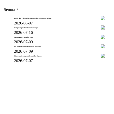
Semua
Kalshi dan Polymarket menggambar ulang peta volume
2026-08-07
Saat pasar prediksi bertemu margin
2026-07-16
Jaminan DeFi semakin cepat
2026-07-09
Rel kripto bisa berubah dalam semalam
2026-07-09
Ethereum bersiap untuk reset berikutnya
2026-07-07