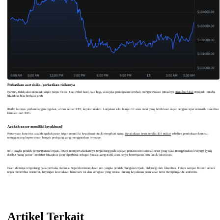
Perhatikan aset risiko, perhatikan risikonya
Namun, tidak akan menjadi kripto tanpa risiko. Jika imbal hasil naik lagi, atau jika pembukaan kembali mengecewakan (misalnya
stimulus fiskal
menjadi lemah),
likuiditas bisa berbalik arah.
Risiko lainnya: perkembangan regulasi, aliran keluar ETF, kejutan makro. Lonjakan suku bunga riil atau dolar yang lebih kuat dapat dengan cepat menarik likuiditas
kembali dari BTC.
Apakah pasar memiliki keyakinan?
Pertanyaan kuncinya adalah apakah pasar kripto memiliki keyakinan untuk mengikuti uang.
Kecelakaan besar senilai $19 miliar
sebelum pembukaan kembali
mengguncang kepercayaan banyak pedagang yang menggunakan leverage.
Reli jangka pendek kemungkinan terjadi, tetapi mempertahankannya tergantung pada apakah pemain institusional besar yang tidak menggunakan leverage (yang
disebut "uang pintar") melihat likuiditas yang diperbarui sebagai fondasi yang stabil atau hanya kesempatan lain untuk volatilitas.
Hasil akhirnya tergantung pada perilaku manusia. Sejarah menunjukkan reli jangka pendek mungkin terjadi, didorong oleh likuiditas. Tetapi sampai Bitcoin secara
tegas menembus resistensi, bayangan kecelakaan baru-baru ini dan keraguan yang tersisa tentang keyakinan pasar akan terus mempengaruhi sentimen.
Artikel Terkait