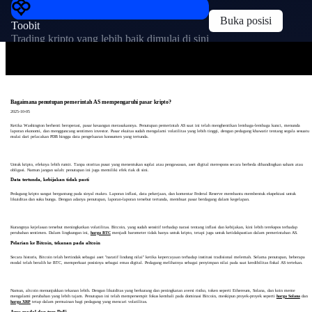
Buka posisi
Toobit
Trading kripto yang lebih baik dimulai di sini
Bagaimana penutupan pemerintah AS mempengaruhi pasar kripto?
2025-10-05
Ketika Washington berhenti beroperasi, pasar keuangan merasakannya. Penutupan pemerintah AS saat ini telah menghentikan lembaga-lembaga kunci, menunda
laporan ekonomi, dan mengguncang sentimen investor. Pasar ekuitas sudah mengalami volatilitas yang lebih tinggi, dengan pedagang khawatir tentang segala sesuatu
mulai dari pelacakan PDB hingga data pengeluaran konsumen yang tertunda.
Untuk kripto, efeknya lebih rumit. Tanpa otoritas pusat yang menentukan suplai atau pengawasan, aset digital merespons secara berbeda dibandingkan saham atau
obligasi. Namun jangan salah: penutupan ini juga memiliki efek riak di sini.
Data tertunda, kebijakan tidak pasti
Pedagang kripto sangat bergantung pada sinyal makro. Laporan inflasi, data pekerjaan, dan komentar Federal Reserve membantu membentuk ekspektasi untuk
likuiditas dan suku bunga. Dengan adanya penutupan, laporan-laporan tersebut tertunda, membuat pasar berdagang dalam kegelapan.
Kurangnya kejelasan tersebut meningkatkan volatilitas. Bitcoin, yang sudah sensitif terhadap narasi tentang inflasi dan kebijakan, kini lebih terekspos terhadap
perubahan sentimen. Dalam lingkungan ini,
harga BTC
menjadi barometer tidak hanya untuk kripto, tetapi juga untuk ketidakpastian dalam pemerintahan AS.
Pelarian ke Bitcoin, tekanan pada altcoin
Secara historis, Bitcoin telah bertindak sebagai aset "naratif lindung nilai" ketika kepercayaan terhadap institusi tradisional melemah. Selama penutupan, beberapa
modal telah beralih ke BTC, memperkuat posisinya sebagai emas digital. Pedagang melihatnya sebagai penyimpan nilai pada saat kredibilitas fiskal AS tertekan.
Namun, altcoin menunjukkan tekanan lebih. Dengan likuiditas yang berkurang dan peningkatan aversi risiko, token seperti Ethereum, Solana, dan koin meme
mengalami perubahan yang lebih tajam. Penutupan ini telah mempersempit fokus kembali pada dominasi Bitcoin, meskipun proyek-proyek seperti
harga Solana
dan
harga XRP
tetap dalam permainan bagi pedagang yang mencari volatilitas.
Arus modal dan tren DeFi