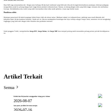
Pasar DeFi juga menyesuaikan diri. Dengan surat berharga AS dan hasil tradisional yang lebih sulit dilacak di tengah keterlambatan penutupan, beberapa pedagang
mengarahkan modal ke peluang dengan hasil tinggi dalam protokol terdesentralisasi. Namun, ini datang dengan risiko yang lebih tinggi, terutama jika melibatkan
leverage. Ketidakhadiran data makro yang andal menciptakan lahan subur untuk spekulasi, tetapi juga koreksi tajam.
Pemikiran akhir
Penutupan pemerintah AS adalah pengingat bahwa kripto tidak ada dalam isolasi. Meskipun industri ini terdesentralisasi, psikologi pasar masih dibentuk oleh
kebijakan fiskal AS dan kesehatan ekonomi. Untuk saat ini, Bitcoin mendapatkan keuntungan dari daya tariknya sebagai tempat aman, sementara altcoin menghadapi
lingkungan yang lebih sulit dengan risiko likuiditas dan perubahan sentimen.
Untuk pengguna Toobit, memperhatikan
harga BTC
,
harga Solana
, dan
harga XRP
akan menjadi penting untuk menemukan peluang selama periode ketidakpastian
ini.
Artikel Terkait
Semua
Kalshi dan Polymarket menggambar ulang peta volume
2026-08-07
Saat pasar prediksi bertemu margin
2026-07-16