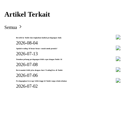
Artikel Terkait
Semua
Beralih ke Toobit dan tingkatkan hadiah perdagangan Anda
2026-08-04
Apakah trading AI benar-benar ramah untuk pemula?
2026-07-13
Temukan peluang perdagangan lebih cepat dengan Toobit AI
2026-07-08
Bertransaksi lebih jelas dengan chart TradingView di Toobit
2026-07-06
Perdagangkan leverage lebih tinggi di Toobit tanpa tebak-tebakan
2026-07-02