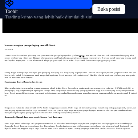
Buka posisi
Toobit
Trading kripto yang lebih baik dimulai di sini
5 alasan mengapa para pedagang memilih Toobit
2025-05-30
Tahun 2025 telah membawa gelombang baru permintaan dari para pedagang terkait platform
crypto
. Kini menjadi keharusan untuk menawarkan biaya yang lebih
rendah, platform yang efisien, dan dukungan pelanggan yang andal bagi pelanggan yang ingin berdagang cryptocurrency. Di antara banyak bursa yang bersaing untuk
mendapatkan pangsa pasar, Toobit telah muncul sebagai yang menonjol, berkat struktur biaya rendah dan antarmuka pengguna yang intuitif.
Seiring dengan meningkatnya persaingan, para pedagang—baik yang baru maupun yang berpengalaman—semakin tertarik pada platform yang menawarkan nilai dan
kinerja. Jadi, apakah Anda penasaran untuk mengetahui bagaimana Toobit mencapai titik manis tersebut? Mari kita jelajahi bagaimana platform yang sedang naik
daun ini memenuhi semua kriteria:
Keuntungan Biaya Rendah dari Toobit
Salah satu hambatan terbesar dalam perdagangan crypto adalah struktur biaya. Banyak bursa populer masih mengenakan biaya mulai dari 0,10% hingga 0,25% per
perdagangan, yang mungkin tampak sepele pada awalnya tetapi dengan cepat bertambah bagi pedagang frekuensi tinggi atau mereka yang bekerja dengan volume
besar. Toobit mengambil pendekatan yang sangat berbeda dengan memangkas biaya perdagangan secara keseluruhan, menawarkan beberapa yang terendah di industri
ini.
Dengan biaya maker dan taker serendah 0,01%, Toobit mengganggu status quo. Model harga ini membuatnya sangat menarik bagi pedagang algoritmik, scalper, dan
institusi yang ingin meminimalkan biaya operasional. Selain itu, promosi tanpa biaya untuk pasangan perdagangan tertentu semakin mempermanis kesepakatan,
menciptakan peluang bagi pedagang untuk memaksimalkan keuntungan dengan biaya minimal.
Antarmuka Ramah Pengguna untuk Semua Jenis Pedagang
Meski biaya rendah adalah daya tarik yang tak terbantahkan, itu tidak akan berarti banyak tanpa platform yang kuat dan ramah pengguna untuk mendukungnya.
Antarmuka Toobit dirancang dengan inklusivitas dalam pikiran. Pemula dapat menavigasi platform dengan mudah berkat tata letak yang bersih dan tutorial yang
dipandu, sementara pengguna tingkat lanjut memiliki akses ke alat profesional seperti charting yang dapat disesuaikan, analitik real-time, dan dukungan API.